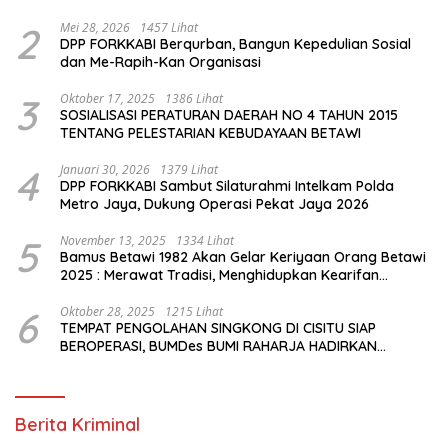
Se-Kecamatan Pasar Rebo
2
Mei 28, 2026
1457 Lihat
DPP FORKKABI Berqurban, Bangun Kepedulian Sosial
dan Me-Rapih-Kan Organisasi
3
Oktober 17, 2025
1386 Lihat
SOSIALISASI PERATURAN DAERAH NO 4 TAHUN 2015
TENTANG PELESTARIAN KEBUDAYAAN BETAWI
4
Januari 30, 2026
1379 Lihat
DPP FORKKABI Sambut Silaturahmi Intelkam Polda
Metro Jaya, Dukung Operasi Pekat Jaya 2026
5
November 13, 2025
1334 Lihat
Bamus Betawi 1982 Akan Gelar Keriyaan Orang Betawi
2025 : Merawat Tradisi, Menghidupkan Kearifan
Budaya di Tengah Modernisasi Jakarta
6
Oktober 28, 2025
1215 Lihat
TEMPAT PENGOLAHAN SINGKONG DI CISITU SIAP
BEROPERASI, BUMDes BUMI RAHARJA HADIRKAN
HARAPAN BARU BAGI PETANI
Berita Kriminal