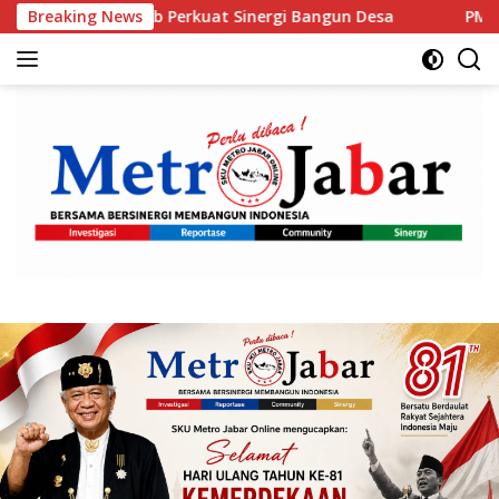
Langsung
Pemkab Perkuat Sinergi Bangun Desa
Breaking News
PM Anutin: Indon
ke
konten