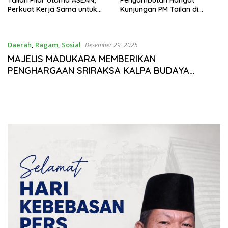
Tailan Pilar Utama ASEAN,
Penyambutan Hangat
Perkuat Kerja Sama untuk
Kunjungan PM Tailan di
Majukan Kawasan
Jakarta
Daerah
,
Ragam
,
Sosial
Desember 29, 2025
MAJELIS MADUKARA MEMBERIKAN
PENGHARGAAN SRIRAKSA KALPA BUDAYA
KEPADA TOKOH SUNDA BANTEN, ABAH H.
ANTON CHARLIYAN DI KERATON AMARTHA BUMI