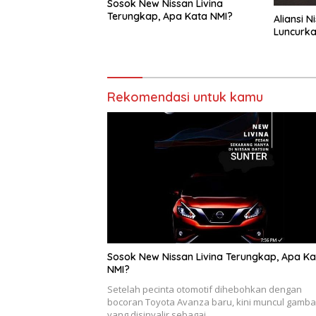
Sosok New Nissan Livina
Terungkap, Apa Kata NMI?
Aliansi N
Luncurkan
Rekomendasi untuk kamu
Sosok New Nissan Livina Terungkap, Apa Ka
NMI?
Setelah pecinta otomotif dihebohkan dengan
bocoran Toyota Avanza baru, kini muncul gamba
yang disinyalir sebagai…