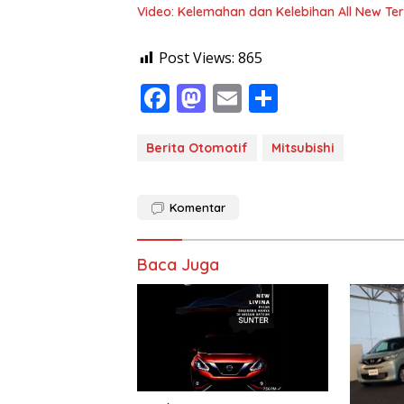
Video: Kelemahan dan Kelebihan All New Ter
Post Views:
865
F
M
E
S
ac
as
m
h
e
to
ai
ar
Berita Otomotif
Mitsubishi
b
d
l
e
o
o
Komentar
o
n
k
Baca Juga