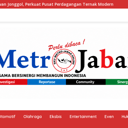
 Perdagangan Ternak Modern
Orang Tua Keluhkan Menu 
Otomotif
Olahraga
Eksbis
Entertainment
Even
Hu