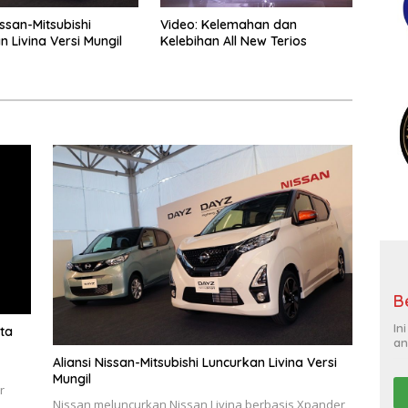
issan-Mitsubishi
Video: Kelemahan dan
 Livina Versi Mungil
Kelebihan All New Terios
B
In
ta
an
Aliansi Nissan-Mitsubishi Luncurkan Livina Versi
Mungil
r
Nissan meluncurkan Nissan Livina berbasis Xpander