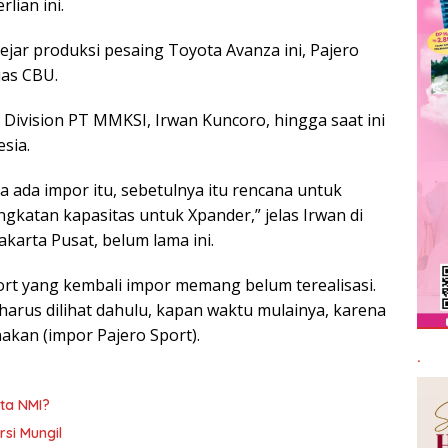
lian ini.
jar produksi pesaing Toyota Avanza ini, Pajero
ias CBU.
 Division PT MMKSI, Irwan Kuncoro, hingga saat ini
sia.
a ada impor itu, sebetulnya itu rencana untuk
ngkatan kapasitas untuk Xpander,” jelas Irwan di
akarta Pusat, belum lama ini.
port yang kembali impor memang belum terealisasi.
arus dilihat dahulu, kapan waktu mulainya, karena
akan (impor Pajero Sport).
.
ta NMI?
rsi Mungil