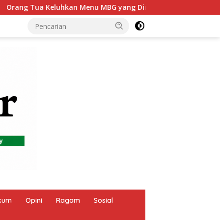
MBG yang Dinilai Tidak Sesuai
DPRD Sukabumi Sahkan 
kum
Opini
Ragam
Sosial