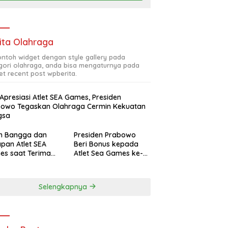
ita Olahraga
contoh widget dengan style gallery pada
gori olahraga, anda bisa mengaturnya pada
et recent post wpberita.
 Apresiasi Atlet SEA Games, Presiden
bowo Tegaskan Olahraga Cermin Kekuatan
gsa
ah Bangga dan
Presiden Prabowo
pan Atlet SEA
Beri Bonus kepada
es saat Terima
Atlet Sea Games ke-
siasi Presiden
33 Thailand Total
bowo
Rp465 M
Selengkapnya