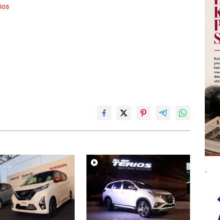
ios
.