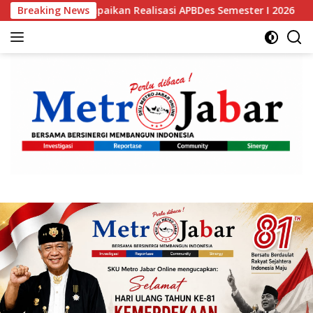
Langsung
sari Sampaikan Realisasi APBDes Semester I 2026
Breaking News
Bupat
ke
konten