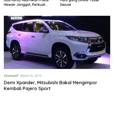
Susmanto Resmikan Pasar
MBG yang Dinilai Tidak
Hewan Jonggol, Perkuat
Sesuai
Pusat Perdagangan Ternak
Modern
Otomotif
Maret 16, 2019
Demi Xpander, Mitsubishi Bakal Mengimpor
Kembali Pajero Sport