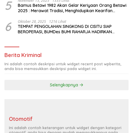
5
November 13, 2025
1335 Lihat
Bamus Betawi 1982 Akan Gelar Keriyaan Orang Betawi
2025 : Merawat Tradisi, Menghidupkan Kearifan
Budaya di Tengah Modernisasi Jakarta
6
Oktober 28, 2025
1216 Lihat
TEMPAT PENGOLAHAN SINGKONG DI CISITU SIAP
BEROPERASI, BUMDes BUMI RAHARJA HADIRKAN
HARAPAN BARU BAGI PETANI
Berita Kriminal
Ini adalah contoh deskripsi untuk widget recent post wpberita,
anda bisa memasukkan deskripsi pada widget ini.
Selengkapnya
Otomotif
Ini adalah contoh keterangan untuk widget dengan kategori
otomotif, anda bisa dengan mudah memasukkannya pada