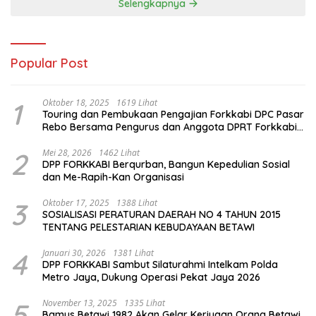
Selengkapnya
Popular Post
1
Oktober 18, 2025
1619 Lihat
Touring dan Pembukaan Pengajian Forkkabi DPC Pasar
Rebo Bersama Pengurus dan Anggota DPRT Forkkabi
Se-Kecamatan Pasar Rebo
2
Mei 28, 2026
1462 Lihat
DPP FORKKABI Berqurban, Bangun Kepedulian Sosial
dan Me-Rapih-Kan Organisasi
3
Oktober 17, 2025
1388 Lihat
SOSIALISASI PERATURAN DAERAH NO 4 TAHUN 2015
TENTANG PELESTARIAN KEBUDAYAAN BETAWI
4
Januari 30, 2026
1381 Lihat
DPP FORKKABI Sambut Silaturahmi Intelkam Polda
Metro Jaya, Dukung Operasi Pekat Jaya 2026
5
November 13, 2025
1335 Lihat
Bamus Betawi 1982 Akan Gelar Keriyaan Orang Betawi