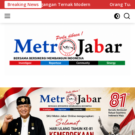
Langsung
Pusat Perdagangan Ternak Modern
Breaking News
Orang Tua Keluhkan 
ke
konten