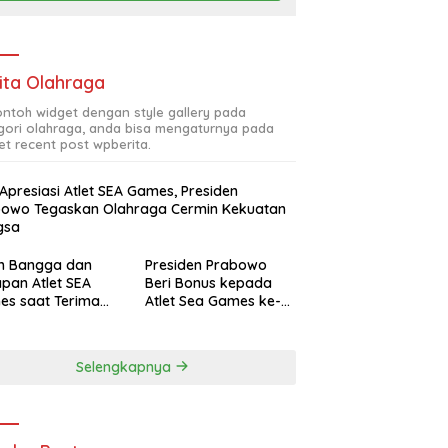
ita Olahraga
contoh widget dengan style gallery pada
gori olahraga, anda bisa mengaturnya pada
et recent post wpberita.
 Apresiasi Atlet SEA Games, Presiden
bowo Tegaskan Olahraga Cermin Kekuatan
gsa
ah Bangga dan
Presiden Prabowo
pan Atlet SEA
Beri Bonus kepada
es saat Terima
Atlet Sea Games ke-
siasi Presiden
33 Thailand Total
bowo
Rp465 M
Selengkapnya
ular Post