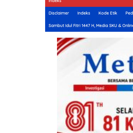
Indeks
e
Disclaimer
Indeks
Kode Etik
Ped
Sambut Idul Fitri 1447 H, Media SKU & O