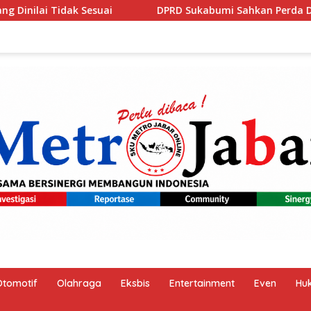
Sukabumi Sahkan Perda Disabilitas dan Sepakati Perubahan KU
Otomotif
Olahraga
Eksbis
Entertainment
Even
Hu