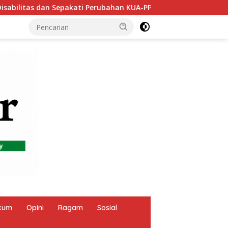
A-PPAS 2026
BSMSS 2026 Resmi Ditutup, Kodim 0610/S
kum
Opini
Ragam
Sosial