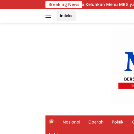
Langsung
a Keluhkan Menu MBG yang Dinilai Tidak Sesuai
Breaking News
DPRD 
ke
konten
Indeks
H
Nasional
Daerah
Politik
o
m