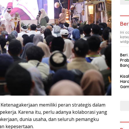
Ber
Ini 
kate
widg
Beri
Pra
Ban
Kis
Hara
Gam
Apre
Pra
etenagakerjaan memiliki peran strategis dalam
kerja. Karena itu, perlu adanya kolaborasi yang
akerjaan, dunia usaha, dan seluruh pemangku
n kepesertaan.
Pop