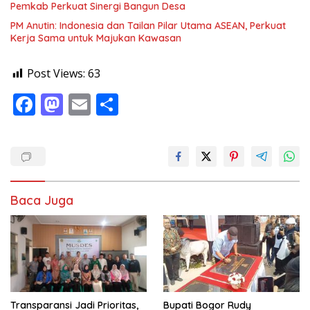
Pemkab Perkuat Sinergi Bangun Desa
PM Anutin: Indonesia dan Tailan Pilar Utama ASEAN, Perkuat
Kerja Sama untuk Majukan Kawasan
Post Views:
63
F
M
E
S
ac
as
m
h
e
to
ai
ar
b
d
l
e
o
o
Baca Juga
o
n
k
Transparansi Jadi Prioritas,
Bupati Bogor Rudy