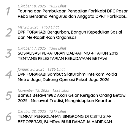
1
Oktober 18, 2025
1623 Lihat
Touring dan Pembukaan Pengajian Forkkabi DPC Pasar
Rebo Bersama Pengurus dan Anggota DPRT Forkkabi
Se-Kecamatan Pasar Rebo
2
Mei 28, 2026
1463 Lihat
DPP FORKKABI Berqurban, Bangun Kepedulian Sosial
dan Me-Rapih-Kan Organisasi
3
Oktober 17, 2025
1388 Lihat
SOSIALISASI PERATURAN DAERAH NO 4 TAHUN 2015
TENTANG PELESTARIAN KEBUDAYAAN BETAWI
4
Januari 30, 2026
1386 Lihat
DPP FORKKABI Sambut Silaturahmi Intelkam Polda
Metro Jaya, Dukung Operasi Pekat Jaya 2026
5
November 13, 2025
1339 Lihat
Bamus Betawi 1982 Akan Gelar Keriyaan Orang Betawi
2025 : Merawat Tradisi, Menghidupkan Kearifan
Budaya di Tengah Modernisasi Jakarta
6
Oktober 28, 2025
1217 Lihat
TEMPAT PENGOLAHAN SINGKONG DI CISITU SIAP
BEROPERASI, BUMDes BUMI RAHARJA HADIRKAN
HARAPAN BARU BAGI PETANI