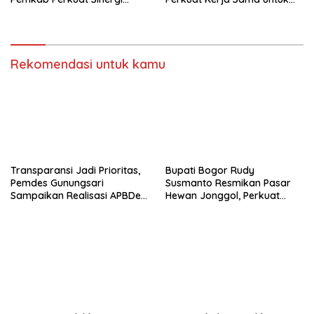
Bangun Desa
Majukan Kawasan
Rekomendasi untuk kamu
Transparansi Jadi Prioritas,
Bupati Bogor Rudy
Pemdes Gunungsari
Susmanto Resmikan Pasar
Sampaikan Realisasi APBDes
Hewan Jonggol, Perkuat
Semester I 2026
Pusat Perdagangan Ternak
Modern