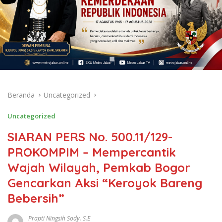
Beranda
Uncategorized
Uncategorized
SIARAN PERS No. 500.11/129-
PROKOMPIM – Mempercantik
Wajah Wilayah, Pemkab Bogor
Gencarkan Aksi “Keroyok Bareng
Bebersih”
Prapti Ningsih Sody. S.E