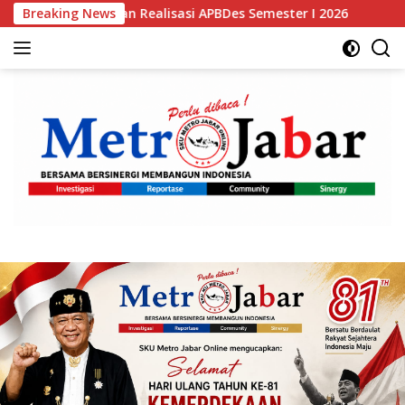
Langsung
Sampaikan Realisasi APBDes Semester I 2026
Breaking News
Bupati Bog
ke
konten