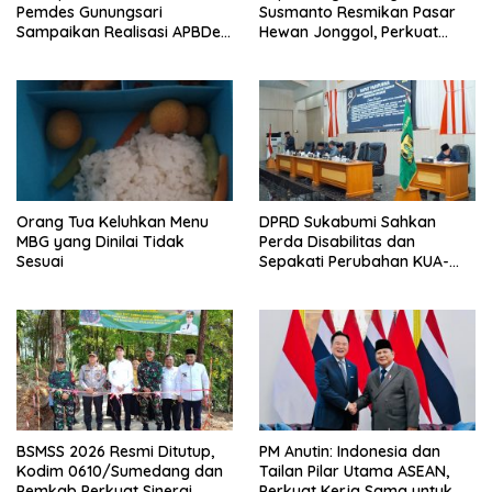
Pemdes Gunungsari
Susmanto Resmikan Pasar
Sampaikan Realisasi APBDes
Hewan Jonggol, Perkuat
Semester I 2026
Pusat Perdagangan Ternak
Modern
Orang Tua Keluhkan Menu
DPRD Sukabumi Sahkan
MBG yang Dinilai Tidak
Perda Disabilitas dan
Sesuai
Sepakati Perubahan KUA-
PPAS 2026
BSMSS 2026 Resmi Ditutup,
PM Anutin: Indonesia dan
Kodim 0610/Sumedang dan
Tailan Pilar Utama ASEAN,
Pemkab Perkuat Sinergi
Perkuat Kerja Sama untuk