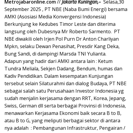
Metrojabaronline.com
//
Jakarta Kuningan,–
Selasa,30
September 2025 , PT NBE (Naba Bumi Energi) bersama
AMKI (Asosiasi Media Konvergensi Indonesia)
Berkunjung ke Kedubes Timor Leste dan diterima
langsung oleh Dubesnya Mr Roberto Sarmento. PT
NBE diwakili oleh Irjen Pol Purn Dr Anton Charliyan
Mpkn, selaku Dewan Penasihat, Presdir Kang Deka,
Bung Sandi, di dampingi Marsda TNI Yulianta.
Adapun yang hadir dari AMKI antara lain : Ketum
Tundra Meliala, Sekjen Dadang, Bendum, humas dan
Kadiv Pendidikan. Dalam kesempatan Kunjungan
tersebut selain Silaturahmi dan dialog Budaya, PT NBE
sebagai salah satu Perusahaan Investor Indonesia yg
sudah menjalin kerjasama dengan RRT, Korea, Jepang,
Swiss, German dll serta berbagai Provinsi di Indonesia,
menawarkan Kerjasama Ekonomi baik secara B to B,
atau B to G, yang meliputi berbagai sektor di antara
nya adalah : Pembangunan Infrastruktur, Pengairan /