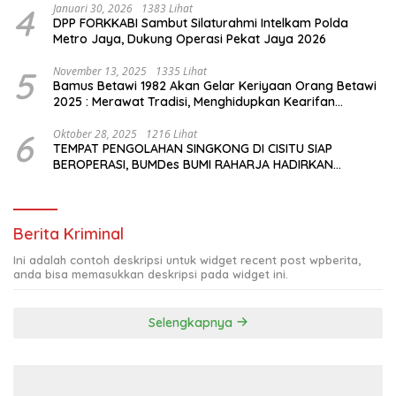
4
Januari 30, 2026
1383 Lihat
DPP FORKKABI Sambut Silaturahmi Intelkam Polda
Metro Jaya, Dukung Operasi Pekat Jaya 2026
5
November 13, 2025
1335 Lihat
Bamus Betawi 1982 Akan Gelar Keriyaan Orang Betawi
2025 : Merawat Tradisi, Menghidupkan Kearifan
Budaya di Tengah Modernisasi Jakarta
6
Oktober 28, 2025
1216 Lihat
TEMPAT PENGOLAHAN SINGKONG DI CISITU SIAP
BEROPERASI, BUMDes BUMI RAHARJA HADIRKAN
HARAPAN BARU BAGI PETANI
Berita Kriminal
Ini adalah contoh deskripsi untuk widget recent post wpberita,
anda bisa memasukkan deskripsi pada widget ini.
Selengkapnya