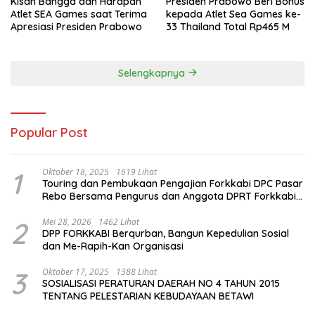
Kisah Bangga dan Harapan
Presiden Prabowo Beri Bonus
Atlet SEA Games saat Terima
kepada Atlet Sea Games ke-
Apresiasi Presiden Prabowo
33 Thailand Total Rp465 M
Selengkapnya
Popular Post
1
Oktober 18, 2025
1619 Lihat
Touring dan Pembukaan Pengajian Forkkabi DPC Pasar
Rebo Bersama Pengurus dan Anggota DPRT Forkkabi
Se-Kecamatan Pasar Rebo
2
Mei 28, 2026
1462 Lihat
DPP FORKKABI Berqurban, Bangun Kepedulian Sosial
dan Me-Rapih-Kan Organisasi
3
Oktober 17, 2025
1388 Lihat
SOSIALISASI PERATURAN DAERAH NO 4 TAHUN 2015
TENTANG PELESTARIAN KEBUDAYAAN BETAWI