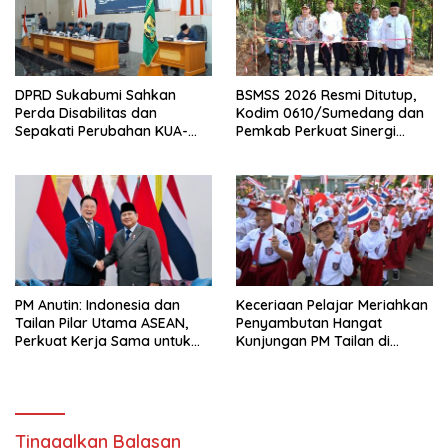
DPRD Sukabumi Sahkan
BSMSS 2026 Resmi Ditutup,
Perda Disabilitas dan
Kodim 0610/Sumedang dan
Sepakati Perubahan KUA-
Pemkab Perkuat Sinergi
PPAS 2026
Bangun Desa
PM Anutin: Indonesia dan
Keceriaan Pelajar Meriahkan
Tailan Pilar Utama ASEAN,
Penyambutan Hangat
Perkuat Kerja Sama untuk
Kunjungan PM Tailan di
Majukan Kawasan
Jakarta
Tinggalkan Balasan