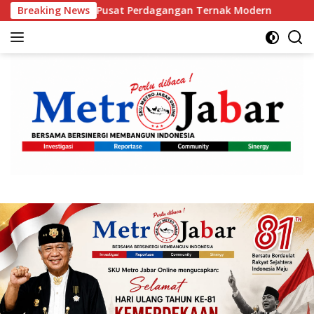
Langsung
t Pusat Perdagangan Ternak Modern
Breaking News
Orang Tua Keluhka
ke
konten