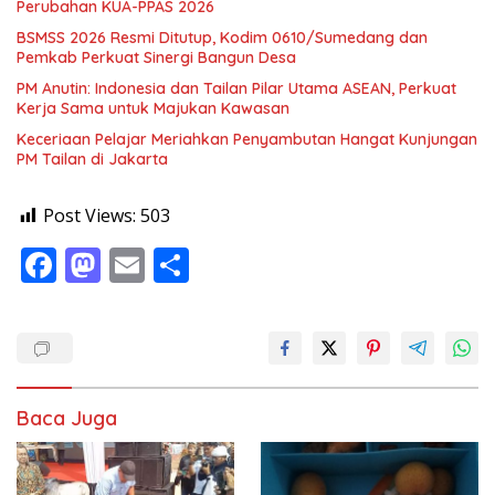
Perubahan KUA-PPAS 2026
BSMSS 2026 Resmi Ditutup, Kodim 0610/Sumedang dan
Pemkab Perkuat Sinergi Bangun Desa
PM Anutin: Indonesia dan Tailan Pilar Utama ASEAN, Perkuat
Kerja Sama untuk Majukan Kawasan
Keceriaan Pelajar Meriahkan Penyambutan Hangat Kunjungan
PM Tailan di Jakarta
Post Views:
503
F
M
E
S
ac
as
m
h
e
to
ai
ar
b
d
l
e
o
o
Baca Juga
o
n
k