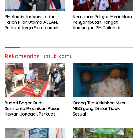
PM Anutin: Indonesia dan
Keceriaan Pelajar Meriahkan
Tailan Pilar Utama ASEAN,
Penyambutan Hangat
Perkuat Kerja Sama untuk
Kunjungan PM Tailan di
Majukan Kawasan
Jakarta
Rekomendasi untuk kamu
Bupati Bogor Rudy
Orang Tua Keluhkan Menu
Susmanto Resmikan Pasar
MBG yang Dinilai Tidak
Hewan Jonggol, Perkuat
Sesuai
Pusat Perdagangan Ternak
Modern