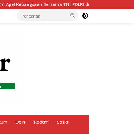
OLRI di Monas
Transparansi Jadi Prioritas, Pemdes Gun
kum
Opini
Ragam
Sosial