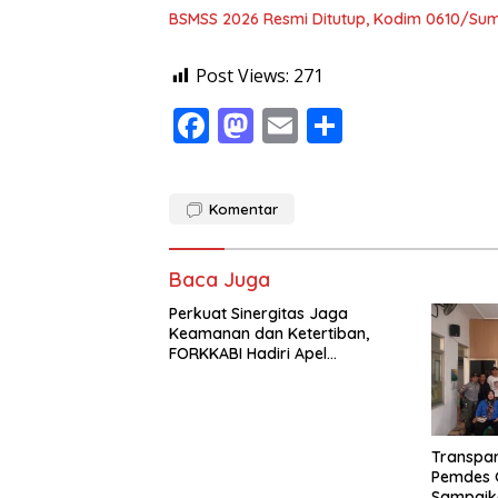
BSMSS 2026 Resmi Ditutup, Kodim 0610/Su
Post Views:
271
F
M
E
S
ac
as
m
h
e
to
ai
ar
Komentar
b
d
l
e
o
o
Baca Juga
o
n
Perkuat Sinergitas Jaga
k
Keamanan dan Ketertiban,
FORKKABI Hadiri Apel
Kebangsaan Bersama TNI-
POLRI di Monas
Transpara
Pemdes 
Sampaika