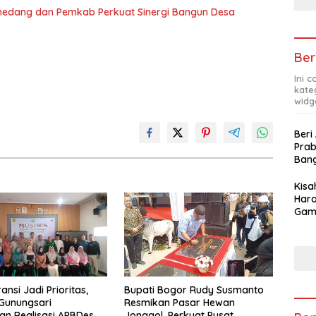
medang dan Pemkab Perkuat Sinergi Bangun Desa
Ber
Ini 
kate
widg
Beri
Pra
Ban
Kis
Hara
Gam
Apre
Pra
nsi Jadi Prioritas,
Bupati Bogor Rudy Susmanto
Gunungsari
Resmikan Pasar Hewan
n Realisasi APBDes
Jonggol, Perkuat Pusat