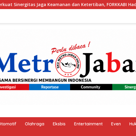
n Ketertiban, FORKKABI Hadiri Apel Kebangsaan Bersama TNI-P
Otomotif
Olahraga
Eksbis
Entertainment
Even
Hu