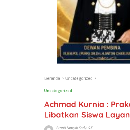
Beranda
Uncategorized
Uncategorized
Achmad Kurnia : Prake
Libatkan Siswa Layan
Prapti Ningsih Sody. S.E