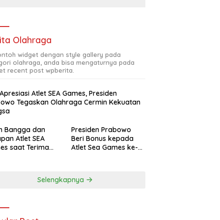
ita Olahraga
contoh widget dengan style gallery pada
gori olahraga, anda bisa mengaturnya pada
et recent post wpberita.
 Apresiasi Atlet SEA Games, Presiden
bowo Tegaskan Olahraga Cermin Kekuatan
gsa
ah Bangga dan
Presiden Prabowo
pan Atlet SEA
Beri Bonus kepada
es saat Terima
Atlet Sea Games ke-
siasi Presiden
33 Thailand Total
bowo
Rp465 M
Selengkapnya