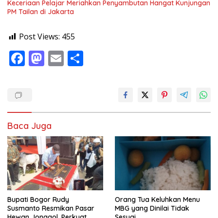
Keceriaan Pelajar Meriahkan Penyambutan Hangat Kunjungan
PM Tailan di Jakarta
Post Views:
455
F
M
E
S
ac
as
m
h
e
to
ai
ar
b
d
l
e
o
o
Baca Juga
o
n
k
Bupati Bogor Rudy
Orang Tua Keluhkan Menu
Susmanto Resmikan Pasar
MBG yang Dinilai Tidak
Hewan Jonggol, Perkuat
Sesuai