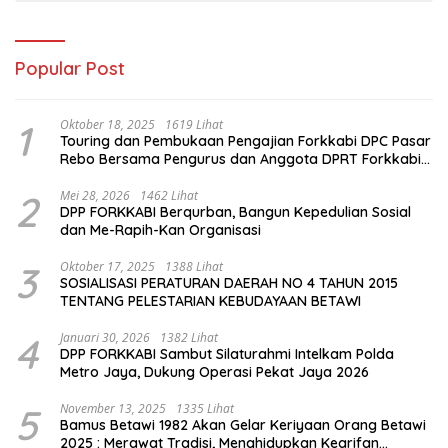
Popular Post
1
Oktober 18, 2025
1619 Lihat
Touring dan Pembukaan Pengajian Forkkabi DPC Pasar
Rebo Bersama Pengurus dan Anggota DPRT Forkkabi
Se-Kecamatan Pasar Rebo
2
Mei 28, 2026
1462 Lihat
DPP FORKKABI Berqurban, Bangun Kepedulian Sosial
dan Me-Rapih-Kan Organisasi
3
Oktober 17, 2025
1388 Lihat
SOSIALISASI PERATURAN DAERAH NO 4 TAHUN 2015
TENTANG PELESTARIAN KEBUDAYAAN BETAWI
4
Januari 30, 2026
1382 Lihat
DPP FORKKABI Sambut Silaturahmi Intelkam Polda
Metro Jaya, Dukung Operasi Pekat Jaya 2026
5
November 13, 2025
1335 Lihat
Bamus Betawi 1982 Akan Gelar Keriyaan Orang Betawi
2025 : Merawat Tradisi, Menghidupkan Kearifan