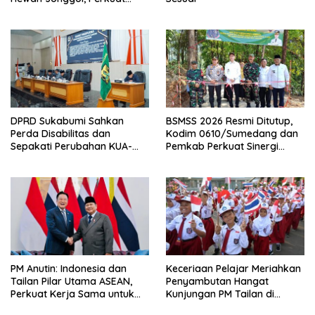
Pusat Perdagangan Ternak
Modern
DPRD Sukabumi Sahkan
BSMSS 2026 Resmi Ditutup,
Perda Disabilitas dan
Kodim 0610/Sumedang dan
Sepakati Perubahan KUA-
Pemkab Perkuat Sinergi
PPAS 2026
Bangun Desa
PM Anutin: Indonesia dan
Keceriaan Pelajar Meriahkan
Tailan Pilar Utama ASEAN,
Penyambutan Hangat
Perkuat Kerja Sama untuk
Kunjungan PM Tailan di
Majukan Kawasan
Jakarta