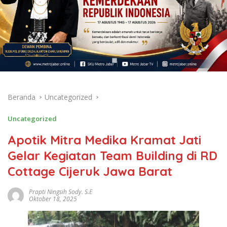
Beranda
Uncategorized
Uncategorized
Apotik Mitra Medika Kramat Jati
Gelar Kegiatan Team Building di RD
Cottage Cijeruk Jawa Barat
Prapti Ningsih Sody. S.E
Oktober 18, 2025