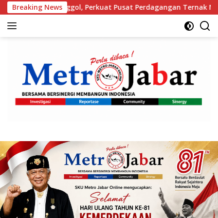
Langsung
gol, Perkuat Pusat Perdagangan Ternak Modern
Breaking News
Orang
ke
konten