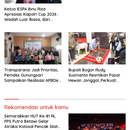
Ketua IESPA Ibnu Riza
Apresiasi Kapolri Cup 2026 :
Wadah Luar Biasa, dari
Polres hingga Panggung
Nasional
Transparansi Jadi Prioritas,
Bupati Bogor Rudy
Pemdes Gunungsari
Susmanto Resmikan Pasar
Sampaikan Realisasi APBDes
Hewan Jonggol, Perkuat
Semester I 2026
Pusat Perdagangan Ternak
Modern
Rekomendasi untuk kamu
Semarakkan HUT Ke-81 RI,
PPS Putra Betawi Gelar
Atraksi Kolosal Pencak Silat