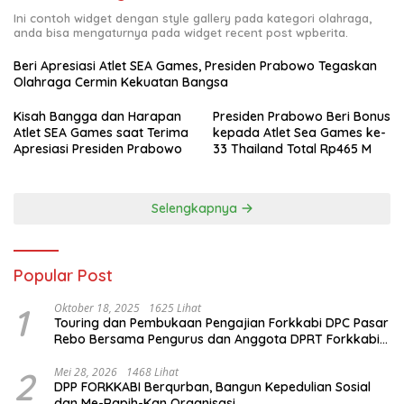
Ini contoh widget dengan style gallery pada kategori olahraga,
anda bisa mengaturnya pada widget recent post wpberita.
Beri Apresiasi Atlet SEA Games, Presiden Prabowo Tegaskan
Olahraga Cermin Kekuatan Bangsa
Kisah Bangga dan Harapan
Presiden Prabowo Beri Bonus
Atlet SEA Games saat Terima
kepada Atlet Sea Games ke-
Apresiasi Presiden Prabowo
33 Thailand Total Rp465 M
Selengkapnya
Popular Post
1
Oktober 18, 2025
1625 Lihat
Touring dan Pembukaan Pengajian Forkkabi DPC Pasar
Rebo Bersama Pengurus dan Anggota DPRT Forkkabi
Se-Kecamatan Pasar Rebo
2
Mei 28, 2026
1468 Lihat
DPP FORKKABI Berqurban, Bangun Kepedulian Sosial
dan Me-Rapih-Kan Organisasi