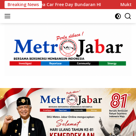
Langsung
Car Free Day Bundaran HI
Breaking News
Muktamar XVI Tapak Suci Res
ke
konten