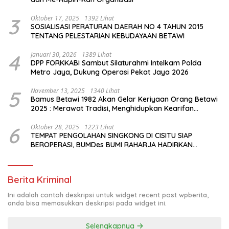
3
Oktober 17, 2025
1392 Lihat
SOSIALISASI PERATURAN DAERAH NO 4 TAHUN 2015
TENTANG PELESTARIAN KEBUDAYAAN BETAWI
4
Januari 30, 2026
1389 Lihat
DPP FORKKABI Sambut Silaturahmi Intelkam Polda
Metro Jaya, Dukung Operasi Pekat Jaya 2026
5
November 13, 2025
1340 Lihat
Bamus Betawi 1982 Akan Gelar Keriyaan Orang Betawi
2025 : Merawat Tradisi, Menghidupkan Kearifan
Budaya di Tengah Modernisasi Jakarta
6
Oktober 28, 2025
1223 Lihat
TEMPAT PENGOLAHAN SINGKONG DI CISITU SIAP
BEROPERASI, BUMDes BUMI RAHARJA HADIRKAN
HARAPAN BARU BAGI PETANI
Berita Kriminal
Ini adalah contoh deskripsi untuk widget recent post wpberita,
anda bisa memasukkan deskripsi pada widget ini.
Selengkapnya