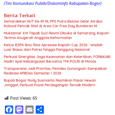
(Tim Komunikasi Publik/Diskominfo Kabupaten Bogor)
Berita Terkait
Semarakkan HUT Ke-81 RI, PPS Putra Betawi Gelar Atraksi
Kolosal Pencak Silat di Area Car Free Day Bundaran HI
Muktamar XVI Tapak Suci Resmi Dibuka di Semarang, Kapolri
Terima Anugerah Anggota Kehormatan
Ketua IESPA Ibnu Riza Apresiasi Kapolri Cup 2026 : Wadah
Luar Biasa, dari Polres hingga Panggung Nasional
Perkuat Sinergitas Jaga Keamanan dan Ketertiban, FORKKABI
Hadiri Apel Kebangsaan Bersama TNI-POLRI di Monas
Transparansi Jadi Prioritas, Pemdes Gunungsari Sampaikan
Realisasi APBDes Semester I 2026
Bupati Bogor Rudy Susmanto Resmikan Pasar Hewan
Jonggol, Perkuat Pusat Perdagangan Ternak Modern
Post Views:
65
F
M
E
S