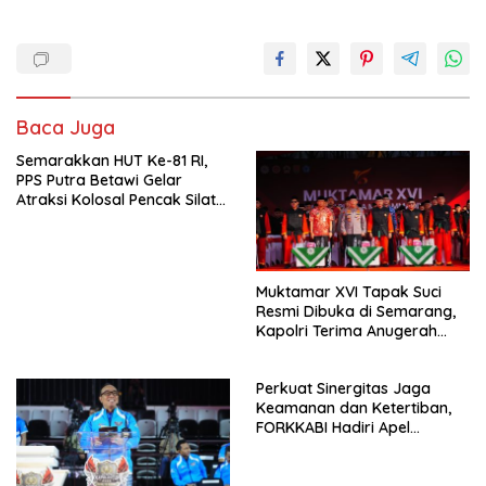
ac
as
m
h
e
to
ai
ar
b
d
l
e
o
o
Baca Juga
o
n
Semarakkan HUT Ke-81 RI,
k
PPS Putra Betawi Gelar
Atraksi Kolosal Pencak Silat
di Area Car Free Day
Bundaran HI
Muktamar XVI Tapak Suci
Resmi Dibuka di Semarang,
Kapolri Terima Anugerah
Anggota Kehormatan
Perkuat Sinergitas Jaga
Keamanan dan Ketertiban,
FORKKABI Hadiri Apel
Kebangsaan Bersama TNI-
POLRI di Monas