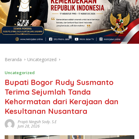
Beranda
Uncategorized
Uncategorized
Bupati Bogor Rudy Susmanto
Terima Sejumlah Tanda
Kehormatan dari Kerajaan dan
Kesultanan Nusantara
Prapti Ningsih Sody. S.E
Juni 28, 2026