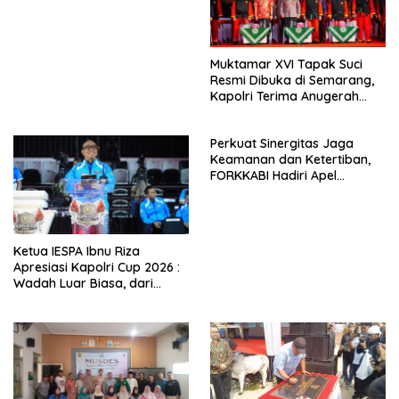
di Area Car Free Day
Bundaran HI
Muktamar XVI Tapak Suci
Resmi Dibuka di Semarang,
Kapolri Terima Anugerah
Anggota Kehormatan
Perkuat Sinergitas Jaga
Keamanan dan Ketertiban,
FORKKABI Hadiri Apel
Kebangsaan Bersama TNI-
POLRI di Monas
Ketua IESPA Ibnu Riza
Apresiasi Kapolri Cup 2026 :
Wadah Luar Biasa, dari
Polres hingga Panggung
Nasional