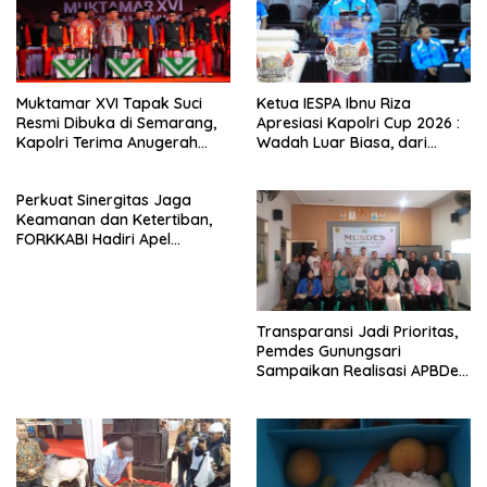
Muktamar XVI Tapak Suci
Ketua IESPA Ibnu Riza
Resmi Dibuka di Semarang,
Apresiasi Kapolri Cup 2026 :
Kapolri Terima Anugerah
Wadah Luar Biasa, dari
Anggota Kehormatan
Polres hingga Panggung
Nasional
Perkuat Sinergitas Jaga
Keamanan dan Ketertiban,
FORKKABI Hadiri Apel
Kebangsaan Bersama TNI-
POLRI di Monas
Transparansi Jadi Prioritas,
Pemdes Gunungsari
Sampaikan Realisasi APBDes
Semester I 2026