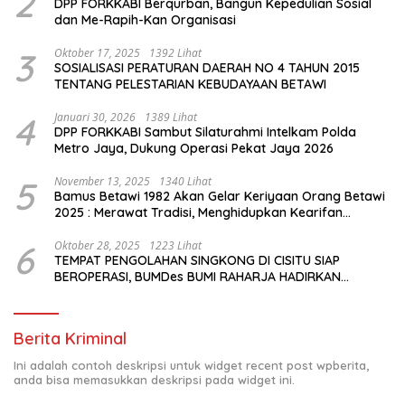
2
DPP FORKKABI Berqurban, Bangun Kepedulian Sosial
dan Me-Rapih-Kan Organisasi
3
Oktober 17, 2025
1392 Lihat
SOSIALISASI PERATURAN DAERAH NO 4 TAHUN 2015
TENTANG PELESTARIAN KEBUDAYAAN BETAWI
4
Januari 30, 2026
1389 Lihat
DPP FORKKABI Sambut Silaturahmi Intelkam Polda
Metro Jaya, Dukung Operasi Pekat Jaya 2026
5
November 13, 2025
1340 Lihat
Bamus Betawi 1982 Akan Gelar Keriyaan Orang Betawi
2025 : Merawat Tradisi, Menghidupkan Kearifan
Budaya di Tengah Modernisasi Jakarta
6
Oktober 28, 2025
1223 Lihat
TEMPAT PENGOLAHAN SINGKONG DI CISITU SIAP
BEROPERASI, BUMDes BUMI RAHARJA HADIRKAN
HARAPAN BARU BAGI PETANI
Berita Kriminal
Ini adalah contoh deskripsi untuk widget recent post wpberita,
anda bisa memasukkan deskripsi pada widget ini.