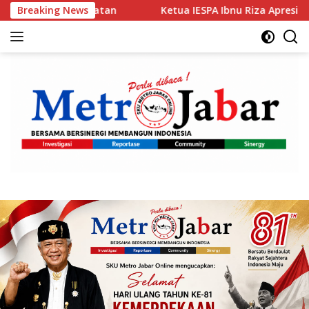
Langsung
Breaking News
Ketua IESPA Ibnu Riza Apresiasi Kapolri Cup 2026 : Wa
ke
konten