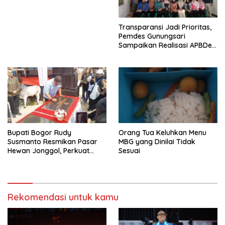
POLRI di Monas
Transparansi Jadi Prioritas,
Pemdes Gunungsari
Sampaikan Realisasi APBDes
Semester I 2026
Bupati Bogor Rudy
Orang Tua Keluhkan Menu
Susmanto Resmikan Pasar
MBG yang Dinilai Tidak
Hewan Jonggol, Perkuat
Sesuai
Pusat Perdagangan Ternak
Modern
Rekomendasi untuk kamu