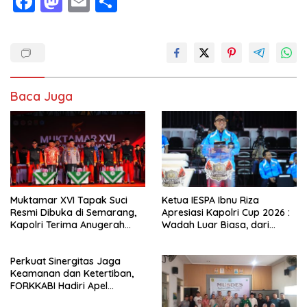
F
M
E
S
ac
as
m
h
e
to
ai
ar
b
d
l
e
o
o
Baca Juga
o
n
k
Muktamar XVI Tapak Suci
Ketua IESPA Ibnu Riza
Resmi Dibuka di Semarang,
Apresiasi Kapolri Cup 2026 :
Kapolri Terima Anugerah
Wadah Luar Biasa, dari
Anggota Kehormatan
Polres hingga Panggung
Nasional
Perkuat Sinergitas Jaga
Keamanan dan Ketertiban,
FORKKABI Hadiri Apel
Kebangsaan Bersama TNI-