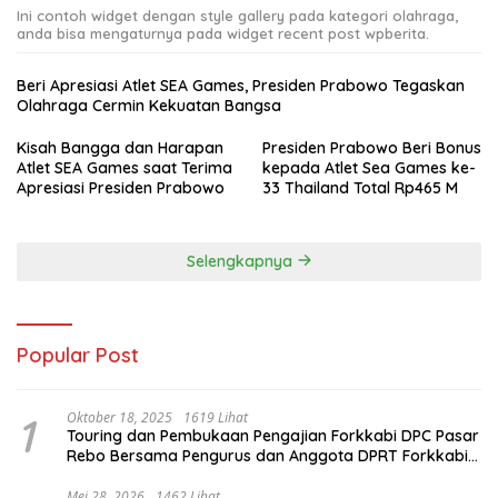
Ini contoh widget dengan style gallery pada kategori olahraga,
anda bisa mengaturnya pada widget recent post wpberita.
Beri Apresiasi Atlet SEA Games, Presiden Prabowo Tegaskan
Olahraga Cermin Kekuatan Bangsa
Kisah Bangga dan Harapan
Presiden Prabowo Beri Bonus
Atlet SEA Games saat Terima
kepada Atlet Sea Games ke-
Apresiasi Presiden Prabowo
33 Thailand Total Rp465 M
Selengkapnya
Popular Post
1
Oktober 18, 2025
1619 Lihat
Touring dan Pembukaan Pengajian Forkkabi DPC Pasar
Rebo Bersama Pengurus dan Anggota DPRT Forkkabi
Se-Kecamatan Pasar Rebo
Mei 28, 2026
1462 Lihat