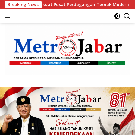
Langsung
kuat Pusat Perdagangan Ternak Modern
Breaking News
Orang Tua Kel
ke
konten