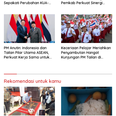
Sepakati Perubahan KUA-
Pemkab Perkuat Sinergi
PPAS 2026
Bangun Desa
PM Anutin: Indonesia dan
Keceriaan Pelajar Meriahkan
Tailan Pilar Utama ASEAN,
Penyambutan Hangat
Perkuat Kerja Sama untuk
Kunjungan PM Tailan di
Majukan Kawasan
Jakarta
Rekomendasi untuk kamu