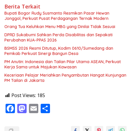
Berita Terkait
Bupati Bogor Rudy Susmanto Resmikan Pasar Hewan
Jonggol, Perkuat Pusat Perdagangan Ternak Modern
Orang Tua Keluhkan Menu MBG yang Dinilai Tidak Sesuai
DPRD Sukabumi Sahkan Perda Disabilitas dan Sepakati
Perubahan KUA-PPAS 2026
BSMSS 2026 Resmi Ditutup, Kodim 0610/Sumedang dan
Pemkab Perkuat Sinergi Bangun Desa
PM Anutin: Indonesia dan Tailan Pilar Utama ASEAN, Perkuat
Kerja Sama untuk Majukan Kawasan
Keceriaan Pelajar Meriahkan Penyambutan Hangat Kunjungan
PM Tailan di Jakarta
Post Views:
185
F
M
E
S
ac
as
m
h
e
to
ai
ar