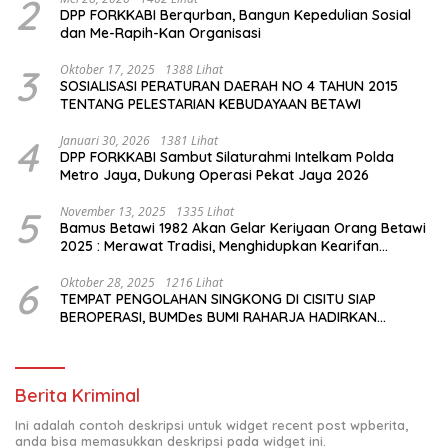
2
DPP FORKKABI Berqurban, Bangun Kepedulian Sosial
dan Me-Rapih-Kan Organisasi
3
Oktober 17, 2025
1388 Lihat
SOSIALISASI PERATURAN DAERAH NO 4 TAHUN 2015
TENTANG PELESTARIAN KEBUDAYAAN BETAWI
4
Januari 30, 2026
1381 Lihat
DPP FORKKABI Sambut Silaturahmi Intelkam Polda
Metro Jaya, Dukung Operasi Pekat Jaya 2026
5
November 13, 2025
1335 Lihat
Bamus Betawi 1982 Akan Gelar Keriyaan Orang Betawi
2025 : Merawat Tradisi, Menghidupkan Kearifan
Budaya di Tengah Modernisasi Jakarta
6
Oktober 28, 2025
1216 Lihat
TEMPAT PENGOLAHAN SINGKONG DI CISITU SIAP
BEROPERASI, BUMDes BUMI RAHARJA HADIRKAN
HARAPAN BARU BAGI PETANI
Berita Kriminal
Ini adalah contoh deskripsi untuk widget recent post wpberita,
anda bisa memasukkan deskripsi pada widget ini.