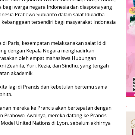
ha 1447 Hijriah di Wisma Indonesia, Paris, Prancis,
a bagi warga negara Indonesia dan diaspora yang
donesia Prabowo Subianto dalam salat Iduladha
ebanggaan tersendiri bagi masyarakat Indonesia
di Paris, kesempatan melaksanakan salat Id di
sung dengan Kepala Negara menghadirkan
 dirasakan oleh empat mahasiswa Hubungan
kni Zeahita, Yuri, Kezia, dan Sindhu, yang tengah
iatan akademik.
kita lagi di Prancis dan kebetulan bertemu sama
ahita.
.
anan mereka ke Prancis akan bertepatan dengan
n Prabowo. Awalnya, mereka datang ke Prancis
Model United Nations di Lyon, sebelum akhirnya