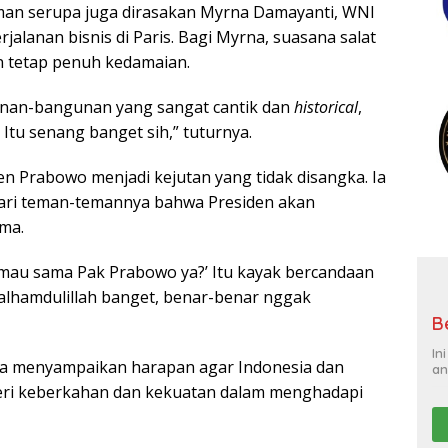
man serupa juga dirasakan Myrna Damayanti, WNI
jalanan bisnis di Paris. Bagi Myrna, suasana salat
n tetap penuh kedamaian.
gunan-bangunan yang sangat cantik dan
historical
,
. Itu senang banget sih,” tuturnya.
n Prabowo menjadi kejutan yang tidak disangka. Ia
ari teman-temannya bahwa Presiden akan
ama.
mau sama Pak Prabowo ya?’ Itu kayak bercandaan
h alhamdulillah banget, benar-benar nggak
B
In
a menyampaikan harapan agar Indonesia dan
an
beri keberkahan dan kekuatan dalam menghadapi