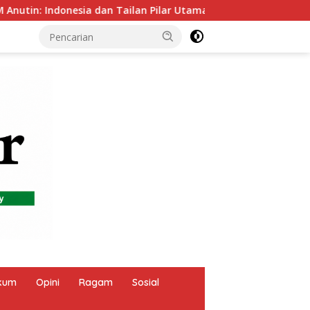
n Pilar Utama ASEAN, Perkuat Kerja Sama untuk Majukan Kawas
kum
Opini
Ragam
Sosial