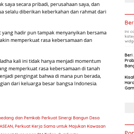
uk saya secara pribadi, perusahaan saya, dan
a selalu diberikan keberkahan dan rahmat dari
Ber
Ini 
t yang hadir pun tampak menyanyikan bersama
kate
emakin memperkuat rasa kebersamaan dan
widg
Beri
uladha kali ini tidak hanya menjadi momentum
Pra
Ban
 yang memperkuat rasa kebersamaan di tanah
enjadi pengingat bahwa di mana pun berada,
Kis
Hara
gian dari keluarga besar bangsa Indonesia.
Gam
Apre
Pra
medang dan Pemkab Perkuat Sinergi Bangun Desa
ma ASEAN, Perkuat Kerja Sama untuk Majukan Kawasan