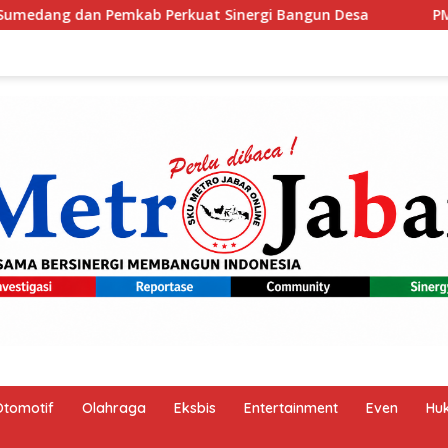
t Sinergi Bangun Desa
PM Anutin: Indonesia dan Taila
Otomotif
Olahraga
Eksbis
Entertainment
Even
Hu