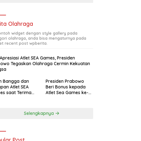
ita Olahraga
contoh widget dengan style gallery pada
gori olahraga, anda bisa mengaturnya pada
et recent post wpberita.
 Apresiasi Atlet SEA Games, Presiden
bowo Tegaskan Olahraga Cermin Kekuatan
gsa
ah Bangga dan
Presiden Prabowo
pan Atlet SEA
Beri Bonus kepada
es saat Terima
Atlet Sea Games ke-
siasi Presiden
33 Thailand Total
bowo
Rp465 M
Selengkapnya