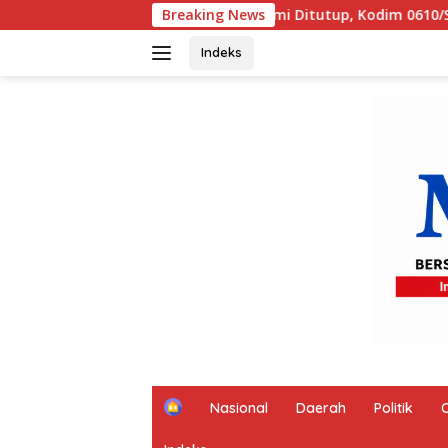
Langsung
2026 Resmi Ditutup, Kodim 0610/Sumedang dan Pemkab Perkua
Breaking News
ke
konten
Indeks
H
Nasional
Daerah
Politik
o
m