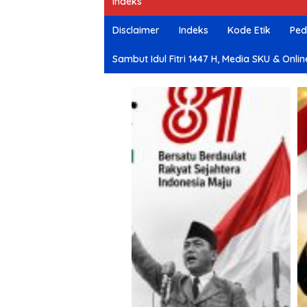
Indeks
e
Disclaimer
Indeks
Kode Etik
Ped
Sambut Idul Fitri 1447 H, Media SKU & O