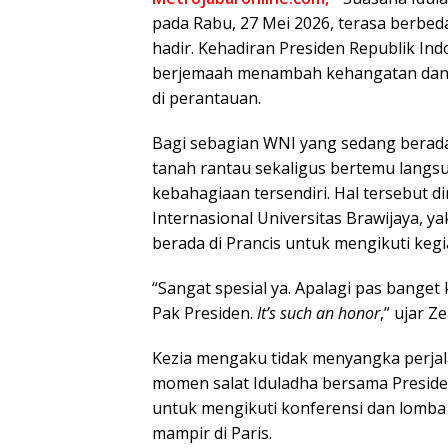
Metrojabaronline.com,-
Suasana Idulad
pada Rabu, 27 Mei 2026, terasa berbed
hadir. Kehadiran Presiden Republik In
berjemaah menambah kehangatan dan k
di perantauan.
Bagi sebagian WNI yang sedang berada 
tanah rantau sekaligus bertemu lang
kebahagiaan tersendiri. Hal tersebut
Internasional Universitas Brawijaya, ya
berada di Prancis untuk mengikuti keg
“Sangat spesial ya. Apalagi pas banget 
Pak Presiden.
It’s such an honor
,” ujar Ze
Kezia mengaku tidak menyangka perjal
momen salat Iduladha bersama Preside
untuk mengikuti konferensi dan lomba 
mampir di Paris.