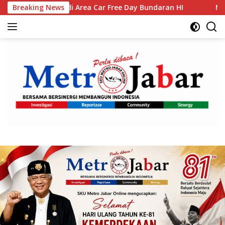
Langsung
 Area Car Free Day Bundaran HI
Breaking News
Muktamar XVI Tapak Suc
ke
konten