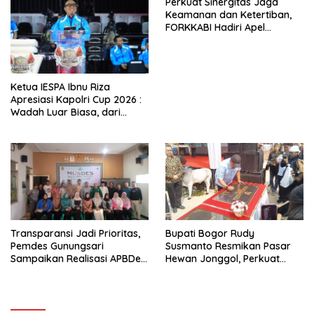
Perkuat Sinergitas Jaga
Keamanan dan Ketertiban,
FORKKABI Hadiri Apel
Kebangsaan Bersama TNI-
POLRI di Monas
Ketua IESPA Ibnu Riza
Apresiasi Kapolri Cup 2026 :
Wadah Luar Biasa, dari
Polres hingga Panggung
Nasional
Transparansi Jadi Prioritas,
Bupati Bogor Rudy
Pemdes Gunungsari
Susmanto Resmikan Pasar
Sampaikan Realisasi APBDes
Hewan Jonggol, Perkuat
Semester I 2026
Pusat Perdagangan Ternak
Modern