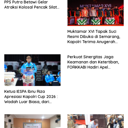
k
PPS Putra Betawi Gelar
Atraksi Kolosal Pencak Silat
di Area Car Free Day
Bundaran HI
Muktamar XVI Tapak Suci
Resmi Dibuka di Semarang,
Kapolri Terima Anugerah
Anggota Kehormatan
Perkuat Sinergitas Jaga
Keamanan dan Ketertiban,
FORKKABI Hadiri Apel
Kebangsaan Bersama TNI-
POLRI di Monas
Ketua IESPA Ibnu Riza
Apresiasi Kapolri Cup 2026 :
Wadah Luar Biasa, dari
Polres hingga Panggung
Nasional