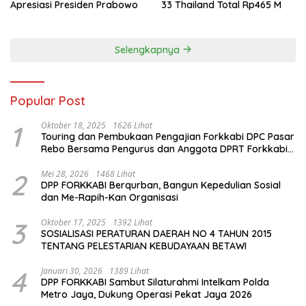
Apresiasi Presiden Prabowo
33 Thailand Total Rp465 M
Selengkapnya
Popular Post
1
Oktober 18, 2025
1626 Lihat
Touring dan Pembukaan Pengajian Forkkabi DPC Pasar
Rebo Bersama Pengurus dan Anggota DPRT Forkkabi
Se-Kecamatan Pasar Rebo
2
Mei 28, 2026
1468 Lihat
DPP FORKKABI Berqurban, Bangun Kepedulian Sosial
dan Me-Rapih-Kan Organisasi
3
Oktober 17, 2025
1392 Lihat
SOSIALISASI PERATURAN DAERAH NO 4 TAHUN 2015
TENTANG PELESTARIAN KEBUDAYAAN BETAWI
4
Januari 30, 2026
1389 Lihat
DPP FORKKABI Sambut Silaturahmi Intelkam Polda
Metro Jaya, Dukung Operasi Pekat Jaya 2026