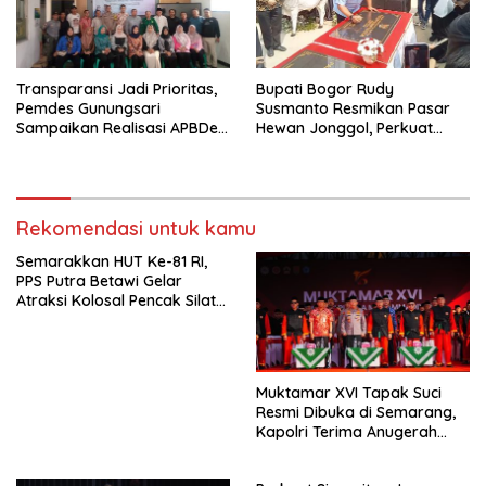
Transparansi Jadi Prioritas,
Bupati Bogor Rudy
Pemdes Gunungsari
Susmanto Resmikan Pasar
Sampaikan Realisasi APBDes
Hewan Jonggol, Perkuat
Semester I 2026
Pusat Perdagangan Ternak
Modern
Rekomendasi untuk kamu
Semarakkan HUT Ke-81 RI,
PPS Putra Betawi Gelar
Atraksi Kolosal Pencak Silat
di Area Car Free Day
Bundaran HI
Muktamar XVI Tapak Suci
Resmi Dibuka di Semarang,
Kapolri Terima Anugerah
Anggota Kehormatan