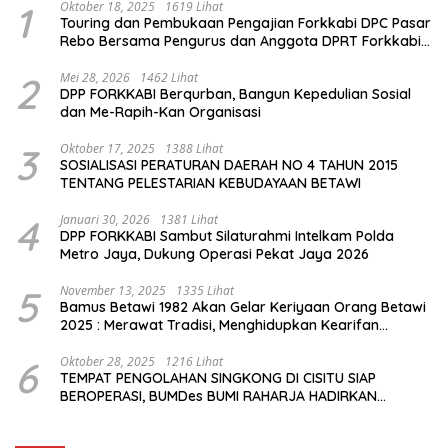
1
Oktober 18, 2025
1619 Lihat
Touring dan Pembukaan Pengajian Forkkabi DPC Pasar
Rebo Bersama Pengurus dan Anggota DPRT Forkkabi
Se-Kecamatan Pasar Rebo
2
Mei 28, 2026
1462 Lihat
DPP FORKKABI Berqurban, Bangun Kepedulian Sosial
dan Me-Rapih-Kan Organisasi
3
Oktober 17, 2025
1388 Lihat
SOSIALISASI PERATURAN DAERAH NO 4 TAHUN 2015
TENTANG PELESTARIAN KEBUDAYAAN BETAWI
4
Januari 30, 2026
1381 Lihat
DPP FORKKABI Sambut Silaturahmi Intelkam Polda
Metro Jaya, Dukung Operasi Pekat Jaya 2026
5
November 13, 2025
1335 Lihat
Bamus Betawi 1982 Akan Gelar Keriyaan Orang Betawi
2025 : Merawat Tradisi, Menghidupkan Kearifan
Budaya di Tengah Modernisasi Jakarta
6
Oktober 28, 2025
1216 Lihat
TEMPAT PENGOLAHAN SINGKONG DI CISITU SIAP
BEROPERASI, BUMDes BUMI RAHARJA HADIRKAN
HARAPAN BARU BAGI PETANI