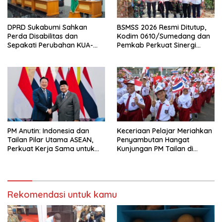
DPRD Sukabumi Sahkan
BSMSS 2026 Resmi Ditutup,
Perda Disabilitas dan
Kodim 0610/Sumedang dan
Sepakati Perubahan KUA-
Pemkab Perkuat Sinergi
PPAS 2026
Bangun Desa
PM Anutin: Indonesia dan
Keceriaan Pelajar Meriahkan
Tailan Pilar Utama ASEAN,
Penyambutan Hangat
Perkuat Kerja Sama untuk
Kunjungan PM Tailan di
Majukan Kawasan
Jakarta
Rekomendasi untuk kamu