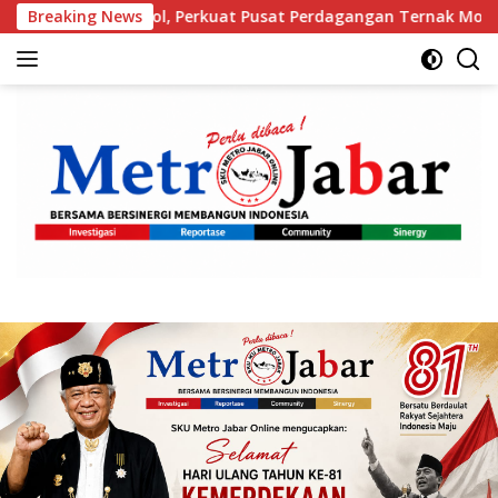
Langsung
nggol, Perkuat Pusat Perdagangan Ternak Modern
Breaking News
Ora
ke
konten