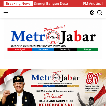
Langsung
inergi Bangun Desa
Breaking News
PM Anutin: Indonesia dan Tailan 
ke
konten