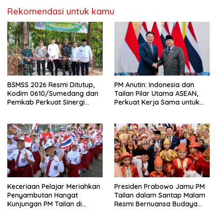
Rekomendasi untuk kamu
BSMSS 2026 Resmi Ditutup,
PM Anutin: Indonesia dan
Kodim 0610/Sumedang dan
Tailan Pilar Utama ASEAN,
Pemkab Perkuat Sinergi
Perkuat Kerja Sama untuk
Bangun Desa
Majukan Kawasan
Keceriaan Pelajar Meriahkan
Presiden Prabowo Jamu PM
Penyambutan Hangat
Tailan dalam Santap Malam
Kunjungan PM Tailan di
Resmi Bernuansa Budaya
Jakarta
Nusantara