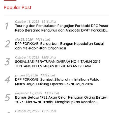
Popular Post
1
Oktober 18, 2025
1618 Lihat
Touring dan Pembukaan Pengajian Forkkabi DPC Pasar
Rebo Bersama Pengurus dan Anggota DPRT Forkkabi
Se-Kecamatan Pasar Rebo
2
Mei 28, 2026
1461 Lihat
DPP FORKKABI Berqurban, Bangun Kepedulian Sosial
dan Me-Rapih-Kan Organisasi
3
Oktober 17, 2025
1386 Lihat
SOSIALISASI PERATURAN DAERAH NO 4 TAHUN 2015
TENTANG PELESTARIAN KEBUDAYAAN BETAWI
4
Januari 30, 2026
1379 Lihat
DPP FORKKABI Sambut Silaturahmi Intelkam Polda
Metro Jaya, Dukung Operasi Pekat Jaya 2026
5
November 13, 2025
1334 Lihat
Bamus Betawi 1982 Akan Gelar Keriyaan Orang Betawi
2025 : Merawat Tradisi, Menghidupkan Kearifan
Budaya di Tengah Modernisasi Jakarta
Oktober 28, 2025
1215 Lihat