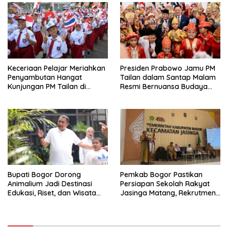
Keceriaan Pelajar Meriahkan
Presiden Prabowo Jamu PM
Penyambutan Hangat
Tailan dalam Santap Malam
Kunjungan PM Tailan di
Resmi Bernuansa Budaya
Jakarta
Nusantara
Bupati Bogor Dorong
Pemkab Bogor Pastikan
Animalium Jadi Destinasi
Persiapan Sekolah Rakyat
Edukasi, Riset, dan Wisata
Jasinga Matang, Rekrutmen
Unggulan Kabupaten Bogor
Siswa Dilakukan Secara
Terarah