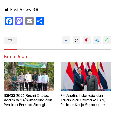
Post Views:
336
F
M
E
S
ac
as
m
h
e
to
ai
ar
b
d
l
e
o
o
Baca Juga
o
n
k
BSMSS 2026 Resmi Ditutup,
PM Anutin: Indonesia dan
Kodim 0610/Sumedang dan
Tailan Pilar Utama ASEAN,
Pemkab Perkuat Sinergi
Perkuat Kerja Sama untuk
Bangun Desa
Majukan Kawasan