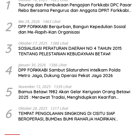
1
Touring dan Pembukaan Pengajian Forkkabi DPC Pasar
Rebo Bersama Pengurus dan Anggota DPRT Forkkabi
Se-Kecamatan Pasar Rebo
2
Mei 28, 2026
1463 Lihat
DPP FORKKABI Berqurban, Bangun Kepedulian Sosial
dan Me-Rapih-Kan Organisasi
3
Oktober 17, 2025
1388 Lihat
SOSIALISASI PERATURAN DAERAH NO 4 TAHUN 2015
TENTANG PELESTARIAN KEBUDAYAAN BETAWI
4
Januari 30, 2026
1386 Lihat
DPP FORKKABI Sambut Silaturahmi Intelkam Polda
Metro Jaya, Dukung Operasi Pekat Jaya 2026
5
November 13, 2025
1339 Lihat
Bamus Betawi 1982 Akan Gelar Keriyaan Orang Betawi
2025 : Merawat Tradisi, Menghidupkan Kearifan
Budaya di Tengah Modernisasi Jakarta
6
Oktober 28, 2025
1217 Lihat
TEMPAT PENGOLAHAN SINGKONG DI CISITU SIAP
BEROPERASI, BUMDes BUMI RAHARJA HADIRKAN
HARAPAN BARU BAGI PETANI