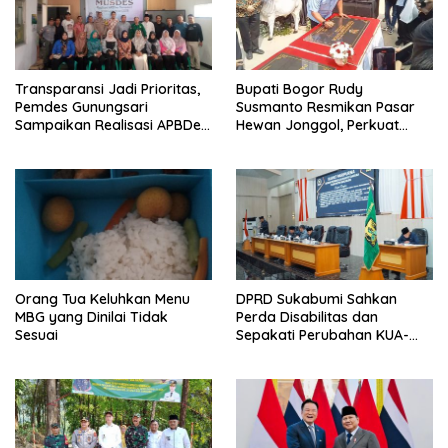
Transparansi Jadi Prioritas,
Bupati Bogor Rudy
Pemdes Gunungsari
Susmanto Resmikan Pasar
Sampaikan Realisasi APBDes
Hewan Jonggol, Perkuat
Semester I 2026
Pusat Perdagangan Ternak
Modern
Orang Tua Keluhkan Menu
DPRD Sukabumi Sahkan
MBG yang Dinilai Tidak
Perda Disabilitas dan
Sesuai
Sepakati Perubahan KUA-
PPAS 2026