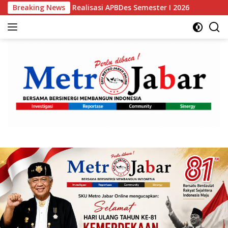
Langsung
Realisasi APBDes Semester I 2026
Breaking News
Bupati Bogor Rudy S
ke
konten