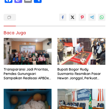
ac
as
m
h
e
to
ai
ar
b
d
l
e
o
o
Baca Juga
o
n
k
Transparansi Jadi Prioritas,
Bupati Bogor Rudy
Pemdes Gunungsari
Susmanto Resmikan Pasar
Sampaikan Realisasi APBDes
Hewan Jonggol, Perkuat
Semester I 2026
Pusat Perdagangan Ternak
Modern