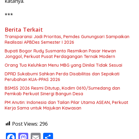
katanya.
***
Berita Terkait
Transparansi Jadi Prioritas, Pemdes Gunungsari Sampaikan
Realisasi APBDes Semester I 2026
Bupati Bogor Rudy Susmanto Resmikan Pasar Hewan
Jonggol, Perkuat Pusat Perdagangan Ternak Modern
Orang Tua Keluhkan Menu MBG yang Dinilai Tidak Sesuai
DPRD Sukabumi Sahkan Perda Disabilitas dan Sepakati
Perubahan KUA-PPAS 2026
BSMSS 2026 Resmi Ditutup, Kodim 0610/Sumedang dan
Pemkab Perkuat Sinergi Bangun Desa
PM Anutin: Indonesia dan Tailan Pilar Utama ASEAN, Perkuat
Kerja Sama untuk Majukan Kawasan
Post Views:
296
F
M
E
S