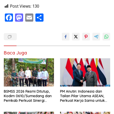
Post Views:
130
F
M
E
S
ac
as
m
h
e
to
ai
ar
b
d
l
e
o
o
Baca Juga
o
n
k
BSMSS 2026 Resmi Ditutup,
PM Anutin: Indonesia dan
Kodim 0610/Sumedang dan
Tailan Pilar Utama ASEAN,
Pemkab Perkuat Sinergi
Perkuat Kerja Sama untuk
Bangun Desa
Majukan Kawasan