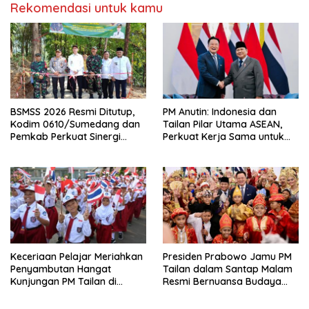
Rekomendasi untuk kamu
BSMSS 2026 Resmi Ditutup,
PM Anutin: Indonesia dan
Kodim 0610/Sumedang dan
Tailan Pilar Utama ASEAN,
Pemkab Perkuat Sinergi
Perkuat Kerja Sama untuk
Bangun Desa
Majukan Kawasan
Keceriaan Pelajar Meriahkan
Presiden Prabowo Jamu PM
Penyambutan Hangat
Tailan dalam Santap Malam
Kunjungan PM Tailan di
Resmi Bernuansa Budaya
Jakarta
Nusantara