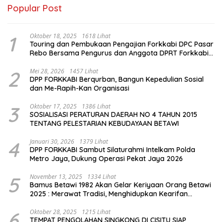
Popular Post
1
Oktober 18, 2025
1618 Lihat
Touring dan Pembukaan Pengajian Forkkabi DPC Pasar
Rebo Bersama Pengurus dan Anggota DPRT Forkkabi
Se-Kecamatan Pasar Rebo
2
Mei 28, 2026
1457 Lihat
DPP FORKKABI Berqurban, Bangun Kepedulian Sosial
dan Me-Rapih-Kan Organisasi
3
Oktober 17, 2025
1386 Lihat
SOSIALISASI PERATURAN DAERAH NO 4 TAHUN 2015
TENTANG PELESTARIAN KEBUDAYAAN BETAWI
4
Januari 30, 2026
1379 Lihat
DPP FORKKABI Sambut Silaturahmi Intelkam Polda
Metro Jaya, Dukung Operasi Pekat Jaya 2026
5
November 13, 2025
1334 Lihat
Bamus Betawi 1982 Akan Gelar Keriyaan Orang Betawi
2025 : Merawat Tradisi, Menghidupkan Kearifan
Budaya di Tengah Modernisasi Jakarta
6
Oktober 28, 2025
1215 Lihat
TEMPAT PENGOLAHAN SINGKONG DI CISITU SIAP