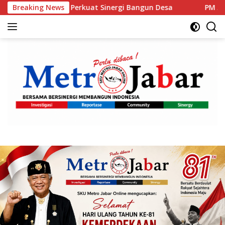
Langsung
rkuat Sinergi Bangun Desa
Breaking News
PM Anutin: Indonesia dan 
ke
konten