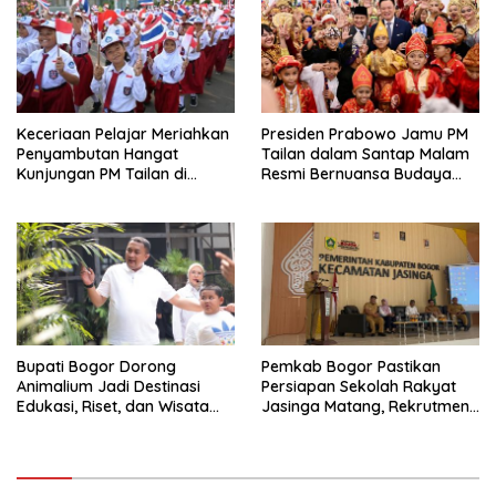
Keceriaan Pelajar Meriahkan
Presiden Prabowo Jamu PM
Penyambutan Hangat
Tailan dalam Santap Malam
Kunjungan PM Tailan di
Resmi Bernuansa Budaya
Jakarta
Nusantara
Bupati Bogor Dorong
Pemkab Bogor Pastikan
Animalium Jadi Destinasi
Persiapan Sekolah Rakyat
Edukasi, Riset, dan Wisata
Jasinga Matang, Rekrutmen
Unggulan Kabupaten Bogor
Siswa Dilakukan Secara
Terarah