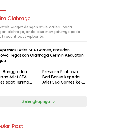
ita Olahraga
contoh widget dengan style gallery pada
gori olahraga, anda bisa mengaturnya pada
et recent post wpberita.
 Apresiasi Atlet SEA Games, Presiden
bowo Tegaskan Olahraga Cermin Kekuatan
gsa
ah Bangga dan
Presiden Prabowo
pan Atlet SEA
Beri Bonus kepada
es saat Terima
Atlet Sea Games ke-
siasi Presiden
33 Thailand Total
bowo
Rp465 M
Selengkapnya