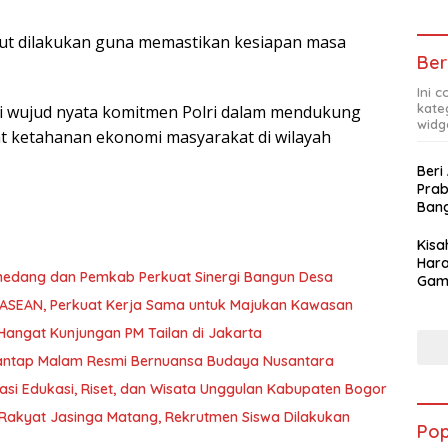
rut dilakukan guna memastikan kesiapan masa
Ber
Ini 
kate
i wujud nyata komitmen Polri dalam mendukung
widg
 ketahanan ekonomi masyarakat di wilayah
Beri
Pra
Ban
Kis
Hara
medang dan Pemkab Perkuat Sinergi Bangun Desa
Gam
Apre
ma ASEAN, Perkuat Kerja Sama untuk Majukan Kawasan
Pra
Hangat Kunjungan PM Tailan di Jakarta
Santap Malam Resmi Bernuansa Budaya Nusantara
asi Edukasi, Riset, dan Wisata Unggulan Kabupaten Bogor
Rakyat Jasinga Matang, Rekrutmen Siswa Dilakukan