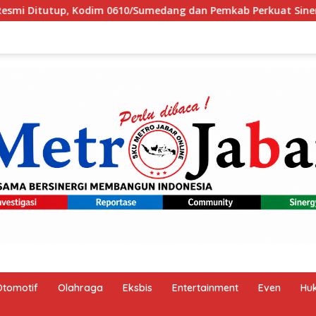
an Pemkab Perkuat Sinergi Bangun Desa
PM Anutin: In
Otomotif
Olahraga
Eksbis
Entertainment
Even
Hu