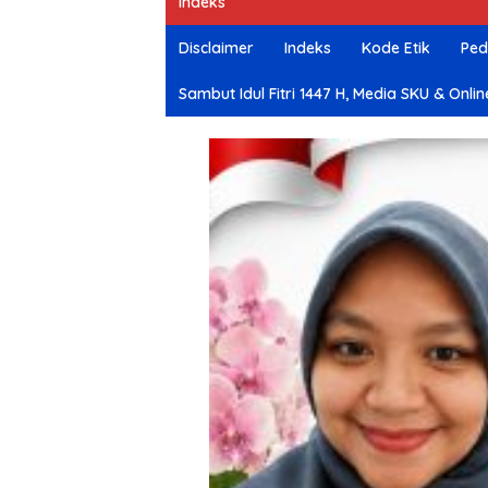
Indeks
e
Disclaimer
Indeks
Kode Etik
Ped
Sambut Idul Fitri 1447 H, Media SKU & O