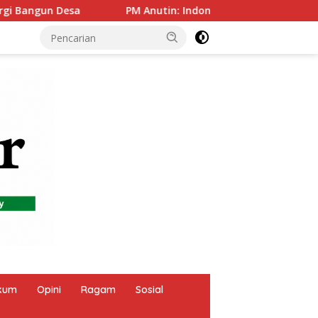
donesia dan Tailan Pilar Utama ASEAN, Perkuat Kerja Sama un
kum
Opini
Ragam
Sosial