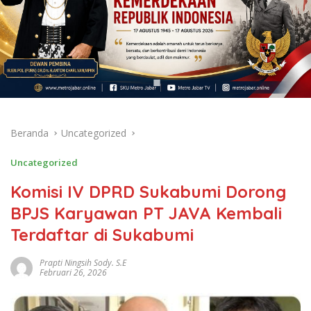
Beranda
Uncategorized
Uncategorized
Komisi IV DPRD Sukabumi Dorong
BPJS Karyawan PT JAVA Kembali
Terdaftar di Sukabumi
Prapti Ningsih Sody. S.E
Februari 26, 2026