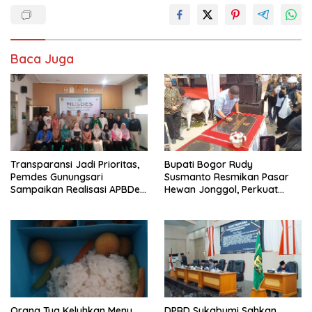
e
to
ai
ar
b
d
l
e
o
o
Baca Juga
o
n
k
Transparansi Jadi Prioritas,
Bupati Bogor Rudy
Pemdes Gunungsari
Susmanto Resmikan Pasar
Sampaikan Realisasi APBDes
Hewan Jonggol, Perkuat
Semester I 2026
Pusat Perdagangan Ternak
Modern
Orang Tua Keluhkan Menu
DPRD Sukabumi Sahkan