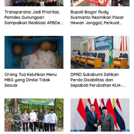
Transparansi Jadi Prioritas,
Bupati Bogor Rudy
Pemdes Gunungsari
Susmanto Resmikan Pasar
Sampaikan Realisasi APBDes
Hewan Jonggol, Perkuat
Semester I 2026
Pusat Perdagangan Ternak
Modern
Orang Tua Keluhkan Menu
DPRD Sukabumi Sahkan
MBG yang Dinilai Tidak
Perda Disabilitas dan
Sesuai
Sepakati Perubahan KUA-
PPAS 2026