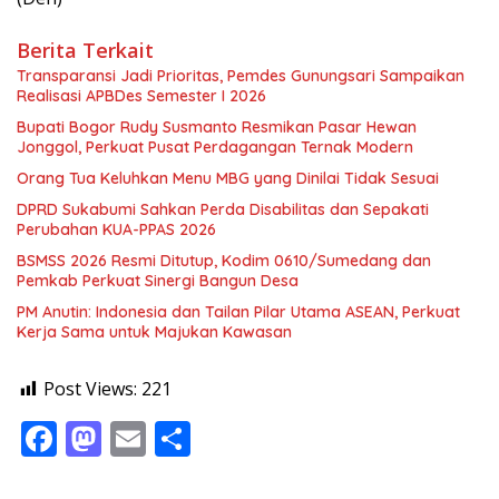
Berita Terkait
Transparansi Jadi Prioritas, Pemdes Gunungsari Sampaikan
Realisasi APBDes Semester I 2026
Bupati Bogor Rudy Susmanto Resmikan Pasar Hewan
Jonggol, Perkuat Pusat Perdagangan Ternak Modern
Orang Tua Keluhkan Menu MBG yang Dinilai Tidak Sesuai
DPRD Sukabumi Sahkan Perda Disabilitas dan Sepakati
Perubahan KUA-PPAS 2026
BSMSS 2026 Resmi Ditutup, Kodim 0610/Sumedang dan
Pemkab Perkuat Sinergi Bangun Desa
PM Anutin: Indonesia dan Tailan Pilar Utama ASEAN, Perkuat
Kerja Sama untuk Majukan Kawasan
Post Views:
221
F
M
E
S
ac
as
m
h