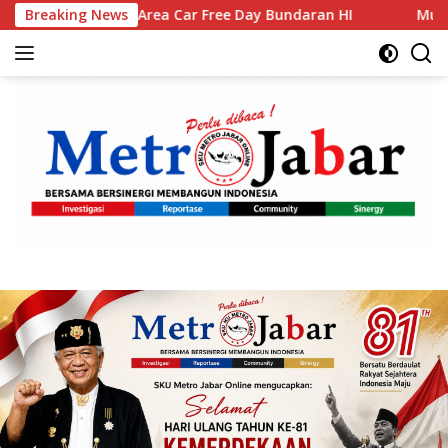
Langsung
rea Car Free Day Bundaran HI
Breaking News
Muktamar XVI Tapak Suci 
ke
konten