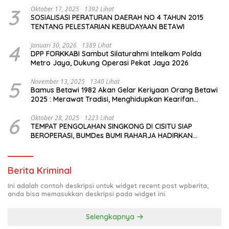
3
Oktober 17, 2025
1392 Lihat
SOSIALISASI PERATURAN DAERAH NO 4 TAHUN 2015
TENTANG PELESTARIAN KEBUDAYAAN BETAWI
4
Januari 30, 2026
1389 Lihat
DPP FORKKABI Sambut Silaturahmi Intelkam Polda
Metro Jaya, Dukung Operasi Pekat Jaya 2026
5
November 13, 2025
1340 Lihat
Bamus Betawi 1982 Akan Gelar Keriyaan Orang Betawi
2025 : Merawat Tradisi, Menghidupkan Kearifan
Budaya di Tengah Modernisasi Jakarta
6
Oktober 28, 2025
1223 Lihat
TEMPAT PENGOLAHAN SINGKONG DI CISITU SIAP
BEROPERASI, BUMDes BUMI RAHARJA HADIRKAN
HARAPAN BARU BAGI PETANI
Berita Kriminal
Ini adalah contoh deskripsi untuk widget recent post wpberita,
anda bisa memasukkan deskripsi pada widget ini.
Selengkapnya