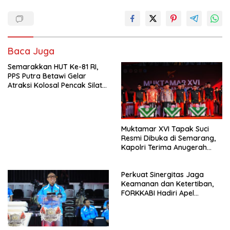
e
to
ai
ar
b
d
l
e
o
o
Baca Juga
o
n
Semarakkan HUT Ke-81 RI,
k
PPS Putra Betawi Gelar
Atraksi Kolosal Pencak Silat
di Area Car Free Day
Bundaran HI
Muktamar XVI Tapak Suci
Resmi Dibuka di Semarang,
Kapolri Terima Anugerah
Anggota Kehormatan
Perkuat Sinergitas Jaga
Keamanan dan Ketertiban,
FORKKABI Hadiri Apel
Kebangsaan Bersama TNI-
POLRI di Monas