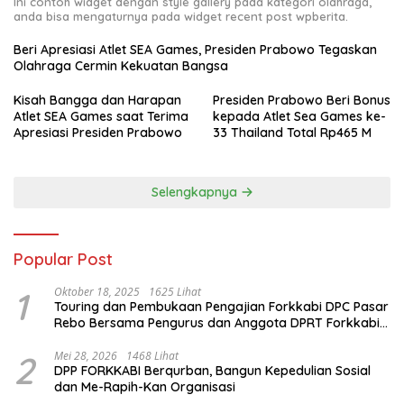
Ini contoh widget dengan style gallery pada kategori olahraga,
anda bisa mengaturnya pada widget recent post wpberita.
Beri Apresiasi Atlet SEA Games, Presiden Prabowo Tegaskan
Olahraga Cermin Kekuatan Bangsa
Kisah Bangga dan Harapan
Presiden Prabowo Beri Bonus
Atlet SEA Games saat Terima
kepada Atlet Sea Games ke-
Apresiasi Presiden Prabowo
33 Thailand Total Rp465 M
Selengkapnya
Popular Post
1
Oktober 18, 2025
1625 Lihat
Touring dan Pembukaan Pengajian Forkkabi DPC Pasar
Rebo Bersama Pengurus dan Anggota DPRT Forkkabi
Se-Kecamatan Pasar Rebo
2
Mei 28, 2026
1468 Lihat
DPP FORKKABI Berqurban, Bangun Kepedulian Sosial
dan Me-Rapih-Kan Organisasi