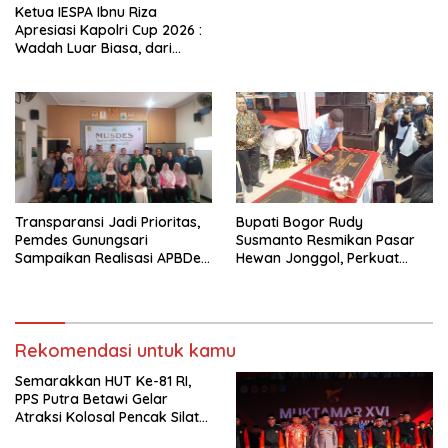
Ketua IESPA Ibnu Riza
Apresiasi Kapolri Cup 2026 :
Wadah Luar Biasa, dari
Polres hingga Panggung
Nasional
Transparansi Jadi Prioritas,
Bupati Bogor Rudy
Pemdes Gunungsari
Susmanto Resmikan Pasar
Sampaikan Realisasi APBDes
Hewan Jonggol, Perkuat
Semester I 2026
Pusat Perdagangan Ternak
Modern
Rekomendasi untuk kamu
Semarakkan HUT Ke-81 RI,
PPS Putra Betawi Gelar
Atraksi Kolosal Pencak Silat
di Area Car Free Day