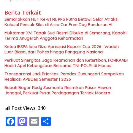
Berita Terkait
Semarakkan HUT Ke-81 RI, PPS Putra Betawi Gelar Atraksi
Kolosal Pencak Silat di Area Car Free Day Bundaran HI
Muktamar XVI Tapak Suci Resmi Dibuka di Semarang, Kapolri
Terima Anugerah Anggota Kehormatan
Ketua IESPA Ibnu Riza Apresiasi Kapolri Cup 2026 : Wadah
Luar Biasa, dari Polres hingga Panggung Nasional
Perkuat Sinergitas Jaga Keamanan dan Ketertiban, FORKKABI
Hadiri Apel Kebangsaan Bersama TNI-POLRI di Monas
Transparansi Jadi Prioritas, Pemdes Gunungsari Sampaikan
Realisasi APBDes Semester I 2026
Bupati Bogor Rudy Susmanto Resmikan Pasar Hewan
Jonggol, Perkuat Pusat Perdagangan Ternak Modern
Post Views:
340
F
M
E
S
ac
as
m
h