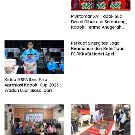
Bundaran HI
Muktamar XVI Tapak Suci
Resmi Dibuka di Semarang,
Kapolri Terima Anugerah
Anggota Kehormatan
Perkuat Sinergitas Jaga
Keamanan dan Ketertiban,
FORKKABI Hadiri Apel
Kebangsaan Bersama TNI-
POLRI di Monas
Ketua IESPA Ibnu Riza
Apresiasi Kapolri Cup 2026 :
Wadah Luar Biasa, dari
Polres hingga Panggung
Nasional