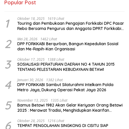
Popular Post
1
Oktober 18, 2025
1619 Lihat
Touring dan Pembukaan Pengajian Forkkabi DPC Pasar
Rebo Bersama Pengurus dan Anggota DPRT Forkkabi
Se-Kecamatan Pasar Rebo
2
Mei 28, 2026
1462 Lihat
DPP FORKKABI Berqurban, Bangun Kepedulian Sosial
dan Me-Rapih-Kan Organisasi
3
Oktober 17, 2025
1388 Lihat
SOSIALISASI PERATURAN DAERAH NO 4 TAHUN 2015
TENTANG PELESTARIAN KEBUDAYAAN BETAWI
4
Januari 30, 2026
1382 Lihat
DPP FORKKABI Sambut Silaturahmi Intelkam Polda
Metro Jaya, Dukung Operasi Pekat Jaya 2026
5
November 13, 2025
1335 Lihat
Bamus Betawi 1982 Akan Gelar Keriyaan Orang Betawi
2025 : Merawat Tradisi, Menghidupkan Kearifan
Budaya di Tengah Modernisasi Jakarta
6
Oktober 28, 2025
1216 Lihat
TEMPAT PENGOLAHAN SINGKONG DI CISITU SIAP