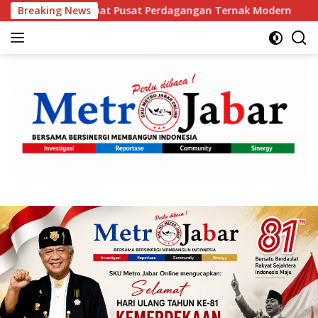
Langsung
kuat Pusat Perdagangan Ternak Modern
Breaking News
Orang Tua Kelu
ke
konten