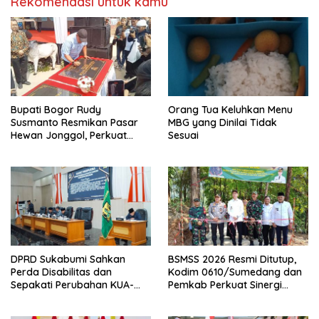
Rekomendasi untuk kamu
Bupati Bogor Rudy
Orang Tua Keluhkan Menu
Susmanto Resmikan Pasar
MBG yang Dinilai Tidak
Hewan Jonggol, Perkuat
Sesuai
Pusat Perdagangan Ternak
Modern
DPRD Sukabumi Sahkan
BSMSS 2026 Resmi Ditutup,
Perda Disabilitas dan
Kodim 0610/Sumedang dan
Sepakati Perubahan KUA-
Pemkab Perkuat Sinergi
PPAS 2026
Bangun Desa