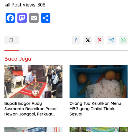
Post Views:
308
F
M
E
S
ac
as
m
h
e
to
ai
ar
b
d
l
e
o
o
Baca Juga
o
n
k
Bupati Bogor Rudy
Orang Tua Keluhkan Menu
Susmanto Resmikan Pasar
MBG yang Dinilai Tidak
Hewan Jonggol, Perkuat
Sesuai
Pusat Perdagangan Ternak
Modern