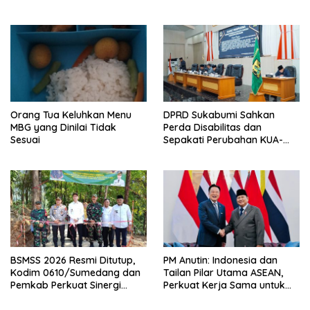
Semester I 2026
Pusat Perdagangan Ternak
Modern
Orang Tua Keluhkan Menu
DPRD Sukabumi Sahkan
MBG yang Dinilai Tidak
Perda Disabilitas dan
Sesuai
Sepakati Perubahan KUA-
PPAS 2026
BSMSS 2026 Resmi Ditutup,
PM Anutin: Indonesia dan
Kodim 0610/Sumedang dan
Tailan Pilar Utama ASEAN,
Pemkab Perkuat Sinergi
Perkuat Kerja Sama untuk
Bangun Desa
Majukan Kawasan