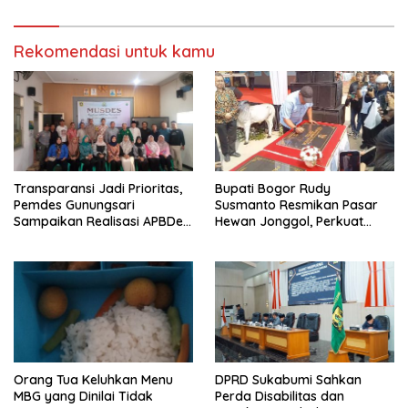
Rekomendasi untuk kamu
Transparansi Jadi Prioritas,
Bupati Bogor Rudy
Pemdes Gunungsari
Susmanto Resmikan Pasar
Sampaikan Realisasi APBDes
Hewan Jonggol, Perkuat
Semester I 2026
Pusat Perdagangan Ternak
Modern
Orang Tua Keluhkan Menu
DPRD Sukabumi Sahkan
MBG yang Dinilai Tidak
Perda Disabilitas dan