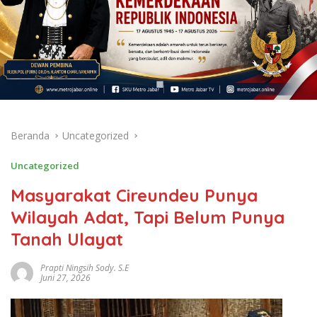
Beranda
Uncategorized
Uncategorized
Masyarakat Cireundeu Punya
Wilayah Adat, Tapi Belum Punya
Tanah Ulayat
Prapti Ningsih Sody. S.E
Juni 27, 2026