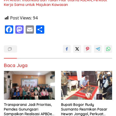
PM Anutin: Indonesia dan Tailan Pilar Utama ASEAN, Perkuat
Kerja Sama untuk Majukan Kawasan
Post Views:
94
F
M
E
S
ac
as
m
h
e
to
ai
ar
b
d
l
e
o
o
Baca Juga
o
n
k
Transparansi Jadi Prioritas,
Bupati Bogor Rudy
Pemdes Gunungsari
Susmanto Resmikan Pasar
Sampaikan Realisasi APBDes
Hewan Jonggol, Perkuat