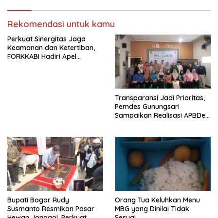
Rekomendasi untuk kamu
Perkuat Sinergitas Jaga
Keamanan dan Ketertiban,
FORKKABI Hadiri Apel
Kebangsaan Bersama TNI-
POLRI di Monas
Transparansi Jadi Prioritas,
Pemdes Gunungsari
Sampaikan Realisasi APBDes
Semester I 2026
Bupati Bogor Rudy
Orang Tua Keluhkan Menu
Susmanto Resmikan Pasar
MBG yang Dinilai Tidak
Hewan Jonggol, Perkuat
Sesuai