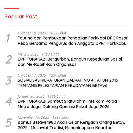
Popular Post
1
Oktober 18, 2025
1623 Lihat
Touring dan Pembukaan Pengajian Forkkabi DPC Pasar
Rebo Bersama Pengurus dan Anggota DPRT Forkkabi
Se-Kecamatan Pasar Rebo
2
Mei 28, 2026
1463 Lihat
DPP FORKKABI Berqurban, Bangun Kepedulian Sosial
dan Me-Rapih-Kan Organisasi
3
Oktober 17, 2025
1390 Lihat
SOSIALISASI PERATURAN DAERAH NO 4 TAHUN 2015
TENTANG PELESTARIAN KEBUDAYAAN BETAWI
4
Januari 30, 2026
1386 Lihat
DPP FORKKABI Sambut Silaturahmi Intelkam Polda
Metro Jaya, Dukung Operasi Pekat Jaya 2026
5
November 13, 2025
1339 Lihat
Bamus Betawi 1982 Akan Gelar Keriyaan Orang Betawi
2025 : Merawat Tradisi, Menghidupkan Kearifan
Budaya di Tengah Modernisasi Jakarta