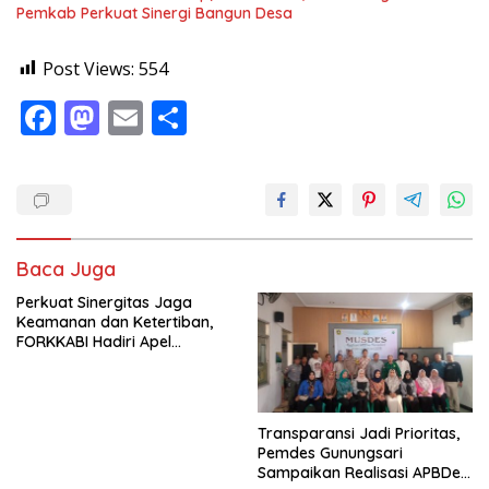
Pemkab Perkuat Sinergi Bangun Desa
Post Views:
554
F
M
E
S
ac
as
m
h
e
to
ai
ar
b
d
l
e
o
o
Baca Juga
o
n
Perkuat Sinergitas Jaga
k
Keamanan dan Ketertiban,
FORKKABI Hadiri Apel
Kebangsaan Bersama TNI-
POLRI di Monas
Transparansi Jadi Prioritas,
Pemdes Gunungsari
Sampaikan Realisasi APBDes