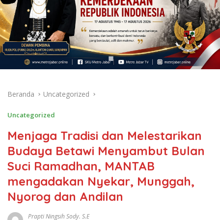
Beranda
Uncategorized
Uncategorized
Menjaga Tradisi dan Melestarikan
Budaya Betawi Menyambut Bulan
Suci Ramadhan, MANTAB
mengadakan Nyekar, Munggah,
Nyorog dan Andilan
Prapti Ningsih Sody. S.E