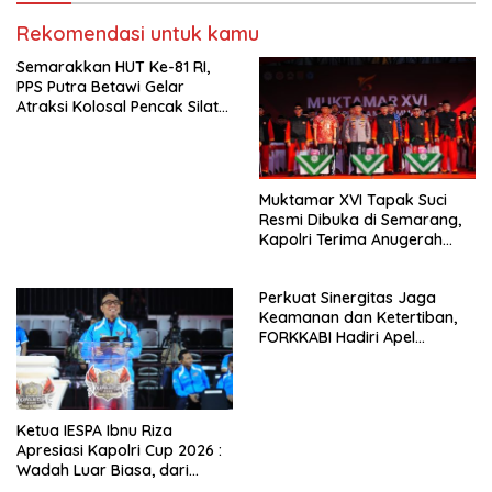
Rekomendasi untuk kamu
Semarakkan HUT Ke-81 RI,
PPS Putra Betawi Gelar
Atraksi Kolosal Pencak Silat
di Area Car Free Day
Bundaran HI
Muktamar XVI Tapak Suci
Resmi Dibuka di Semarang,
Kapolri Terima Anugerah
Anggota Kehormatan
Perkuat Sinergitas Jaga
Keamanan dan Ketertiban,
FORKKABI Hadiri Apel
Kebangsaan Bersama TNI-
POLRI di Monas
Ketua IESPA Ibnu Riza
Apresiasi Kapolri Cup 2026 :
Wadah Luar Biasa, dari
Polres hingga Panggung