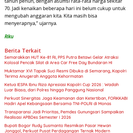
tahun penuh, dengan asumsi rata-rata harga sekitar
70. Jadi kenaikan beberapa hari ini belum cukup untuk
mengubah anggaran kita. Kita masih bisa
menyerapnya,” ujarnya.
Riku
Berita Terkait
Semarakkan HUT Ke-81 RI, PPS Putra Betawi Gelar Atraksi
Kolosal Pencak Silat di Area Car Free Day Bundaran HI
Muktamar XVI Tapak Suci Resmi Dibuka di Semarang, Kapolri
Terima Anugerah Anggota Kehormatan
Ketua IESPA Ibnu Riza Apresiasi Kapolri Cup 2026 : Wadah
Luar Biasa, dari Polres hingga Panggung Nasional
Perkuat Sinergitas Jaga Keamanan dan Ketertiban, FORKKABI
Hadiri Apel Kebangsaan Bersama TNI-POLRI di Monas
Transparansi Jadi Prioritas, Pemdes Gunungsari Sampaikan
Realisasi APBDes Semester I 2026
Bupati Bogor Rudy Susmanto Resmikan Pasar Hewan
Jonggol, Perkuat Pusat Perdagangan Ternak Modern