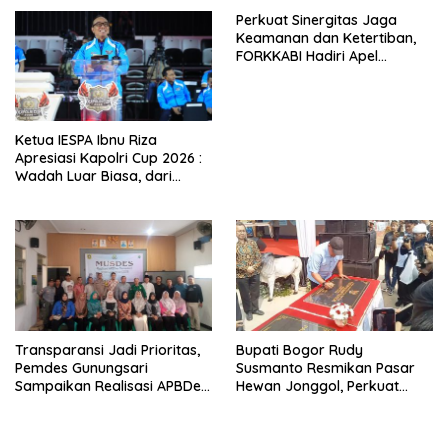
Perkuat Sinergitas Jaga
Keamanan dan Ketertiban,
FORKKABI Hadiri Apel
Kebangsaan Bersama TNI-
POLRI di Monas
Ketua IESPA Ibnu Riza
Apresiasi Kapolri Cup 2026 :
Wadah Luar Biasa, dari
Polres hingga Panggung
Nasional
Transparansi Jadi Prioritas,
Bupati Bogor Rudy
Pemdes Gunungsari
Susmanto Resmikan Pasar
Sampaikan Realisasi APBDes
Hewan Jonggol, Perkuat
Semester I 2026
Pusat Perdagangan Ternak
Modern