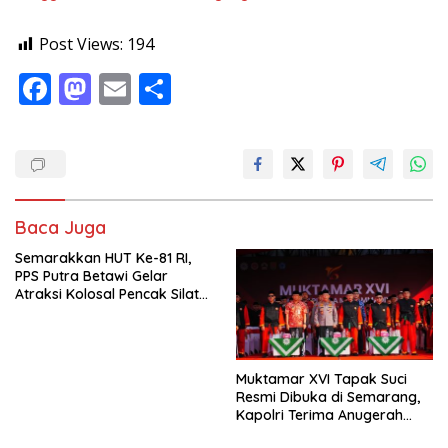
Post Views:
194
F
M
E
S
ac
as
m
h
e
to
ai
ar
b
d
l
e
o
o
Baca Juga
o
n
Semarakkan HUT Ke-81 RI,
k
PPS Putra Betawi Gelar
Atraksi Kolosal Pencak Silat
di Area Car Free Day
Bundaran HI
Muktamar XVI Tapak Suci
Resmi Dibuka di Semarang,
Kapolri Terima Anugerah
Anggota Kehormatan