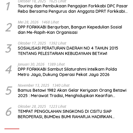
1
Oktober 18, 2025
1625 Lihat
Touring dan Pembukaan Pengajian Forkkabi DPC Pasar
Rebo Bersama Pengurus dan Anggota DPRT Forkkabi
Se-Kecamatan Pasar Rebo
2
Mei 28, 2026
1468 Lihat
DPP FORKKABI Berqurban, Bangun Kepedulian Sosial
dan Me-Rapih-Kan Organisasi
3
Oktober 17, 2025
1392 Lihat
SOSIALISASI PERATURAN DAERAH NO 4 TAHUN 2015
TENTANG PELESTARIAN KEBUDAYAAN BETAWI
4
Januari 30, 2026
1389 Lihat
DPP FORKKABI Sambut Silaturahmi Intelkam Polda
Metro Jaya, Dukung Operasi Pekat Jaya 2026
5
November 13, 2025
1340 Lihat
Bamus Betawi 1982 Akan Gelar Keriyaan Orang Betawi
2025 : Merawat Tradisi, Menghidupkan Kearifan
Budaya di Tengah Modernisasi Jakarta
6
Oktober 28, 2025
1223 Lihat
TEMPAT PENGOLAHAN SINGKONG DI CISITU SIAP
BEROPERASI, BUMDes BUMI RAHARJA HADIRKAN
HARAPAN BARU BAGI PETANI