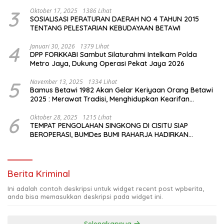
3
Oktober 17, 2025
1386 Lihat
SOSIALISASI PERATURAN DAERAH NO 4 TAHUN 2015
TENTANG PELESTARIAN KEBUDAYAAN BETAWI
4
Januari 30, 2026
1379 Lihat
DPP FORKKABI Sambut Silaturahmi Intelkam Polda
Metro Jaya, Dukung Operasi Pekat Jaya 2026
5
November 13, 2025
1334 Lihat
Bamus Betawi 1982 Akan Gelar Keriyaan Orang Betawi
2025 : Merawat Tradisi, Menghidupkan Kearifan
Budaya di Tengah Modernisasi Jakarta
6
Oktober 28, 2025
1215 Lihat
TEMPAT PENGOLAHAN SINGKONG DI CISITU SIAP
BEROPERASI, BUMDes BUMI RAHARJA HADIRKAN
HARAPAN BARU BAGI PETANI
Berita Kriminal
Ini adalah contoh deskripsi untuk widget recent post wpberita,
anda bisa memasukkan deskripsi pada widget ini.
Selengkapnya