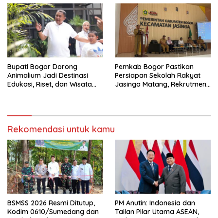
Bupati Bogor Dorong
Pemkab Bogor Pastikan
Animalium Jadi Destinasi
Persiapan Sekolah Rakyat
Edukasi, Riset, dan Wisata
Jasinga Matang, Rekrutmen
Unggulan Kabupaten Bogor
Siswa Dilakukan Secara
Terarah
Rekomendasi untuk kamu
BSMSS 2026 Resmi Ditutup,
PM Anutin: Indonesia dan
Kodim 0610/Sumedang dan
Tailan Pilar Utama ASEAN,