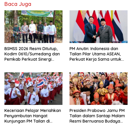
o
o
Baca Juga
o
n
k
BSMSS 2026 Resmi Ditutup,
PM Anutin: Indonesia dan
Kodim 0610/Sumedang dan
Tailan Pilar Utama ASEAN,
Pemkab Perkuat Sinergi
Perkuat Kerja Sama untuk
Bangun Desa
Majukan Kawasan
Keceriaan Pelajar Meriahkan
Presiden Prabowo Jamu PM
Penyambutan Hangat
Tailan dalam Santap Malam
Kunjungan PM Tailan di
Resmi Bernuansa Budaya
Jakarta
Nusantara