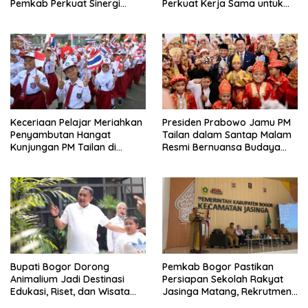
Pemkab Perkuat Sinergi
Perkuat Kerja Sama untuk
Bangun Desa
Majukan Kawasan
Keceriaan Pelajar Meriahkan
Presiden Prabowo Jamu PM
Penyambutan Hangat
Tailan dalam Santap Malam
Kunjungan PM Tailan di
Resmi Bernuansa Budaya
Jakarta
Nusantara
Bupati Bogor Dorong
Pemkab Bogor Pastikan
Animalium Jadi Destinasi
Persiapan Sekolah Rakyat
Edukasi, Riset, dan Wisata
Jasinga Matang, Rekrutmen
Unggulan Kabupaten Bogor
Siswa Dilakukan Secara