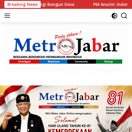
Langsung
ngun Desa
Breaking News
PM Anutin: Indonesia dan Tailan Pilar Uta
ke
konten