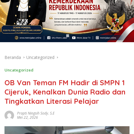
Beranda
Uncategorized
Uncategorized
OB Van Teman FM Hadir di SMPN 1
Cijeruk, Kenalkan Dunia Radio dan
Tingkatkan Literasi Pelajar
Prapti Ningsih Sody. S.E
Mei 22, 2026