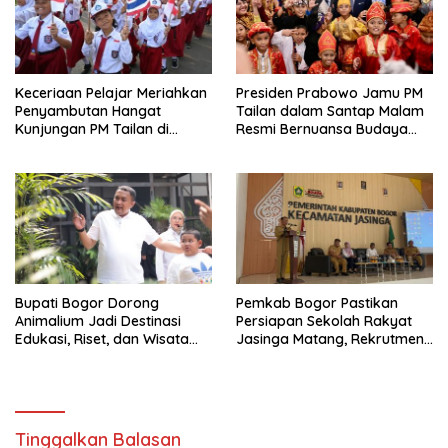
Keceriaan Pelajar Meriahkan
Presiden Prabowo Jamu PM
Penyambutan Hangat
Tailan dalam Santap Malam
Kunjungan PM Tailan di
Resmi Bernuansa Budaya
Jakarta
Nusantara
Bupati Bogor Dorong
Pemkab Bogor Pastikan
Animalium Jadi Destinasi
Persiapan Sekolah Rakyat
Edukasi, Riset, dan Wisata
Jasinga Matang, Rekrutmen
Unggulan Kabupaten Bogor
Siswa Dilakukan Secara
Terarah
Tinggalkan Balasan