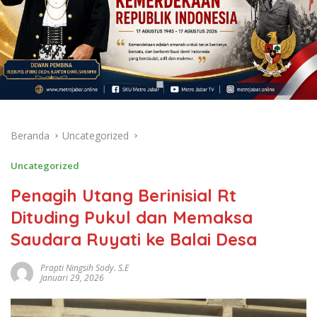
Beranda
Uncategorized
Uncategorized
Penagih Utang Berinisial Rt
Dituding Pukul dan Memaksa
Saudara Ruyati ke Balai Desa
Prapti Ningsih Sody. S.E
Januari 29, 2026