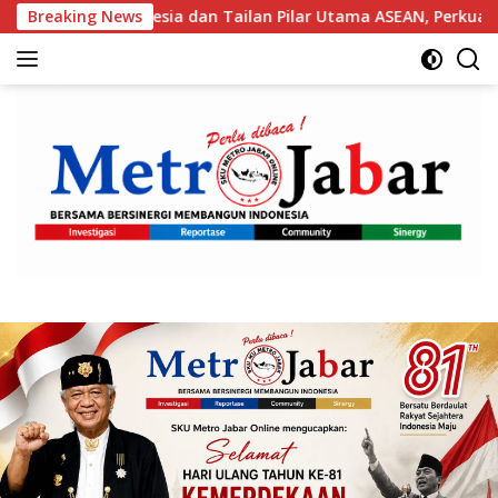
Langsung
a dan Tailan Pilar Utama ASEAN, Perkuat Kerja Sama untuk Ma
Breaking News
ke
konten