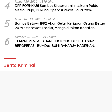
4
Januari 30, 2026
1379 Lihat
DPP FORKKABI Sambut Silaturahmi Intelkam Polda
Metro Jaya, Dukung Operasi Pekat Jaya 2026
5
November 13, 2025
1334 Lihat
Bamus Betawi 1982 Akan Gelar Keriyaan Orang Betawi
2025 : Merawat Tradisi, Menghidupkan Kearifan
Budaya di Tengah Modernisasi Jakarta
6
Oktober 28, 2025
1215 Lihat
TEMPAT PENGOLAHAN SINGKONG DI CISITU SIAP
BEROPERASI, BUMDes BUMI RAHARJA HADIRKAN
HARAPAN BARU BAGI PETANI
Berita Kriminal
Ini adalah contoh deskripsi untuk widget recent post wpberita,
anda bisa memasukkan deskripsi pada widget ini.
Selengkapnya