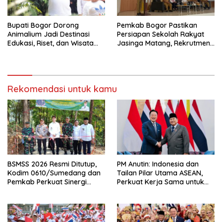
Bupati Bogor Dorong
Pemkab Bogor Pastikan
Animalium Jadi Destinasi
Persiapan Sekolah Rakyat
Edukasi, Riset, dan Wisata
Jasinga Matang, Rekrutmen
Unggulan Kabupaten Bogor
Siswa Dilakukan Secara
Terarah
Rekomendasi untuk kamu
BSMSS 2026 Resmi Ditutup,
PM Anutin: Indonesia dan
Kodim 0610/Sumedang dan
Tailan Pilar Utama ASEAN,
Pemkab Perkuat Sinergi
Perkuat Kerja Sama untuk
Bangun Desa
Majukan Kawasan