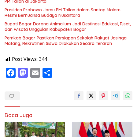
PM Tailan di Jakarta
Presiden Prabowo Jamu PM Tailan dalam Santap Malam
Resmi Bernuansa Budaya Nusantara
Bupati Bogor Dorong Animalium Jadi Destinasi Edukasi, Riset,
dan Wisata Unggulan Kabupaten Bogor
Pemkab Bogor Pastikan Persiapan Sekolah Rakyat Jasinga
Matang, Rekrutmen Siswa Dilakukan Secara Terarah
Post Views:
344
F
M
E
S
ac
as
m
h
e
to
ai
ar
b
d
l
e
o
o
Baca Juga
o
n
k