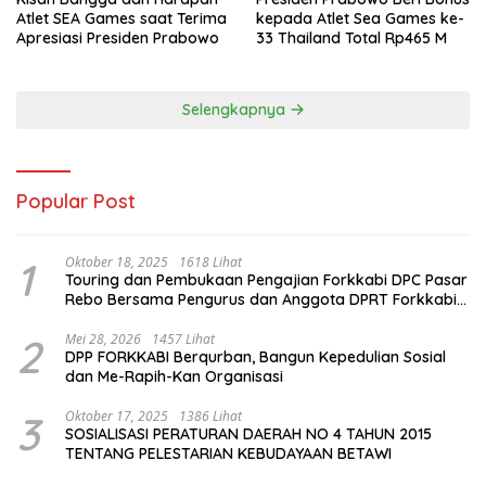
Atlet SEA Games saat Terima
kepada Atlet Sea Games ke-
Apresiasi Presiden Prabowo
33 Thailand Total Rp465 M
Selengkapnya
Popular Post
1
Oktober 18, 2025
1618 Lihat
Touring dan Pembukaan Pengajian Forkkabi DPC Pasar
Rebo Bersama Pengurus dan Anggota DPRT Forkkabi
Se-Kecamatan Pasar Rebo
2
Mei 28, 2026
1457 Lihat
DPP FORKKABI Berqurban, Bangun Kepedulian Sosial
dan Me-Rapih-Kan Organisasi
3
Oktober 17, 2025
1386 Lihat
SOSIALISASI PERATURAN DAERAH NO 4 TAHUN 2015
TENTANG PELESTARIAN KEBUDAYAAN BETAWI