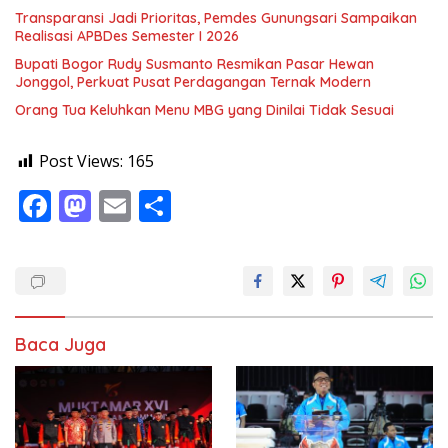
Transparansi Jadi Prioritas, Pemdes Gunungsari Sampaikan
Realisasi APBDes Semester I 2026
Bupati Bogor Rudy Susmanto Resmikan Pasar Hewan
Jonggol, Perkuat Pusat Perdagangan Ternak Modern
Orang Tua Keluhkan Menu MBG yang Dinilai Tidak Sesuai
Post Views:
165
F
M
E
S
ac
as
m
h
e
to
ai
ar
b
d
l
e
o
o
Baca Juga
o
n
k