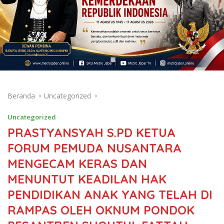
Beranda
Uncategorized
Uncategorized
PRASTYANSYAH S.PD KETUA
FORUM PEMUDA NUSANTARA
MENGECAM KERAS DAN
MENUNTUT KEADILAN HAK
PENDIDIKAN ANAK YANG TELAH DI
RAMPAS OLEH OKNUM PONDOK