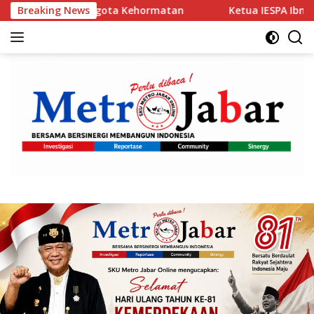
Langsung
a Kehormatan
Breaking News
Ketua IESPA Ibnu Riza Apresiasi Kapolri 
ke
konten