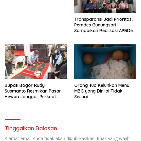
POLRI di Monas
Transparansi Jadi Prioritas,
Pemdes Gunungsari
Sampaikan Realisasi APBDes
Semester I 2026
Bupati Bogor Rudy
Orang Tua Keluhkan Menu
Susmanto Resmikan Pasar
MBG yang Dinilai Tidak
Hewan Jonggol, Perkuat
Sesuai
Pusat Perdagangan Ternak
Modern
Tinggalkan Balasan
Alamat email Anda tidak akan dipublikasikan.
Ruas yang wajib