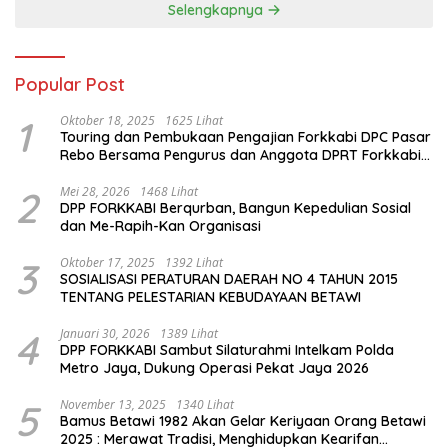
Selengkapnya
Popular Post
1
Oktober 18, 2025
1625 Lihat
Touring dan Pembukaan Pengajian Forkkabi DPC Pasar
Rebo Bersama Pengurus dan Anggota DPRT Forkkabi
Se-Kecamatan Pasar Rebo
2
Mei 28, 2026
1468 Lihat
DPP FORKKABI Berqurban, Bangun Kepedulian Sosial
dan Me-Rapih-Kan Organisasi
3
Oktober 17, 2025
1392 Lihat
SOSIALISASI PERATURAN DAERAH NO 4 TAHUN 2015
TENTANG PELESTARIAN KEBUDAYAAN BETAWI
4
Januari 30, 2026
1389 Lihat
DPP FORKKABI Sambut Silaturahmi Intelkam Polda
Metro Jaya, Dukung Operasi Pekat Jaya 2026
5
November 13, 2025
1340 Lihat
Bamus Betawi 1982 Akan Gelar Keriyaan Orang Betawi
2025 : Merawat Tradisi, Menghidupkan Kearifan