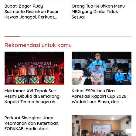
Bupati Bogor Rudy
Orang Tua Keluhkan Menu
Susmanto Resmikan Pasar
MBG yang Dinilai Tidak
Hewan Jonggol, Perkuat
Sesuai
Pusat Perdagangan Ternak
Modern
Rekomendasi untuk kamu
Muktamar XVI Tapak Suci
Ketua IESPA Ibnu Riza
Resmi Dibuka di Semarang,
Apresiasi Kapolri Cup 2026 :
Kapolri Terima Anugerah
Wadah Luar Biasa, dari
Anggota Kehormatan
Polres hingga Panggung
Nasional
Perkuat Sinergitas Jaga
Keamanan dan Ketertiban,
FORKKABI Hadiri Apel
Kebangsaan Bersama TNI-