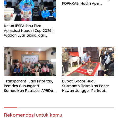
FORKKABI Hadiri Apel
Kebangsaan Bersama TNI-
POLRI di Monas
Ketua IESPA Ibnu Riza
Apresiasi Kapolri Cup 2026 :
Wadah Luar Biasa, dari
Polres hingga Panggung
Nasional
Transparansi Jadi Prioritas,
Bupati Bogor Rudy
Pemdes Gunungsari
Susmanto Resmikan Pasar
Sampaikan Realisasi APBDes
Hewan Jonggol, Perkuat
Semester I 2026
Pusat Perdagangan Ternak
Modern
Rekomendasi untuk kamu