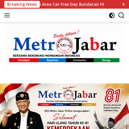
Langsung
 Area Car Free Day Bundaran HI
Breaking News
Muktamar XVI Tapak Suc
ke
konten