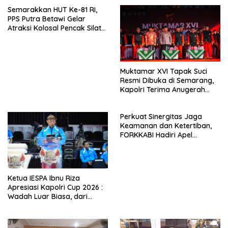
Semarakkan HUT Ke-81 RI,
PPS Putra Betawi Gelar
Atraksi Kolosal Pencak Silat
di Area Car Free Day
Bundaran HI
Muktamar XVI Tapak Suci
Resmi Dibuka di Semarang,
Kapolri Terima Anugerah
Anggota Kehormatan
Perkuat Sinergitas Jaga
Keamanan dan Ketertiban,
FORKKABI Hadiri Apel
Kebangsaan Bersama TNI-
POLRI di Monas
Ketua IESPA Ibnu Riza
Apresiasi Kapolri Cup 2026 :
Wadah Luar Biasa, dari
Polres hingga Panggung
Nasional