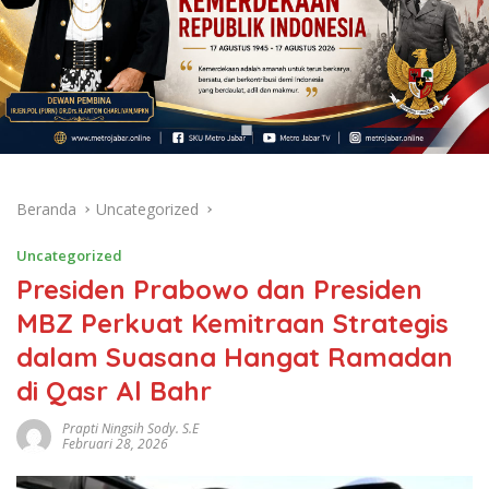
Beranda
Uncategorized
Uncategorized
Presiden Prabowo dan Presiden
MBZ Perkuat Kemitraan Strategis
dalam Suasana Hangat Ramadan
di Qasr Al Bahr
Prapti Ningsih Sody. S.E
Februari 28, 2026