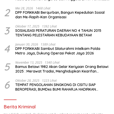
Se-Kecamatan Pasar Rebo
2
Mei 28, 2026
1468 Lihat
DPP FORKKABI Berqurban, Bangun Kepedulian Sosial
dan Me-Rapih-Kan Organisasi
3
Oktober 17, 2025
1392 Lihat
SOSIALISASI PERATURAN DAERAH NO 4 TAHUN 2015
TENTANG PELESTARIAN KEBUDAYAAN BETAWI
4
Januari 30, 2026
1389 Lihat
DPP FORKKABI Sambut Silaturahmi Intelkam Polda
Metro Jaya, Dukung Operasi Pekat Jaya 2026
5
November 13, 2025
1340 Lihat
Bamus Betawi 1982 Akan Gelar Keriyaan Orang Betawi
2025 : Merawat Tradisi, Menghidupkan Kearifan
Budaya di Tengah Modernisasi Jakarta
6
Oktober 28, 2025
1223 Lihat
TEMPAT PENGOLAHAN SINGKONG DI CISITU SIAP
BEROPERASI, BUMDes BUMI RAHARJA HADIRKAN
HARAPAN BARU BAGI PETANI
Berita Kriminal