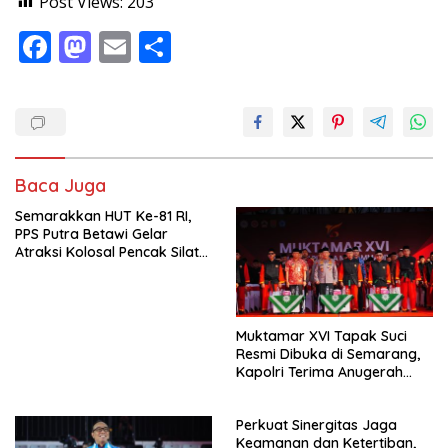
Post Views:
203
F
M
E
S
ac
as
m
h
e
to
ai
ar
b
d
l
e
o
o
Baca Juga
o
n
Semarakkan HUT Ke-81 RI,
k
PPS Putra Betawi Gelar
Atraksi Kolosal Pencak Silat
di Area Car Free Day
Bundaran HI
Muktamar XVI Tapak Suci
Resmi Dibuka di Semarang,
Kapolri Terima Anugerah
Anggota Kehormatan
Perkuat Sinergitas Jaga
Keamanan dan Ketertiban,