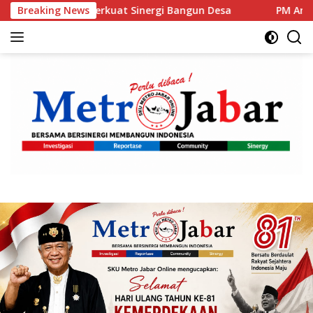
Langsung
erkuat Sinergi Bangun Desa
Breaking News
PM Anutin: Indonesia dan
ke
konten