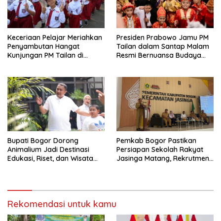
Keceriaan Pelajar Meriahkan
Presiden Prabowo Jamu PM
Penyambutan Hangat
Tailan dalam Santap Malam
Kunjungan PM Tailan di
Resmi Bernuansa Budaya
Jakarta
Nusantara
Bupati Bogor Dorong
Pemkab Bogor Pastikan
Animalium Jadi Destinasi
Persiapan Sekolah Rakyat
Edukasi, Riset, dan Wisata
Jasinga Matang, Rekrutmen
Unggulan Kabupaten Bogor
Siswa Dilakukan Secara
Terarah
Rekomendasi untuk kamu