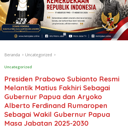
Beranda
Uncategorized
Uncategorized
Presiden Prabowo Subianto Resmi
Melantik Matius Fakhiri Sebagai
Gubernur Papua dan Aryoko
Alberto Ferdinand Rumaropen
Sebagai Wakil Gubernur Papua
Masa Jabatan 2025-2030