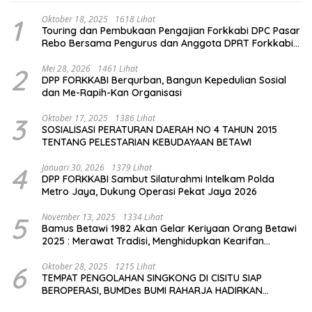
1
Oktober 18, 2025
1618 Lihat
Touring dan Pembukaan Pengajian Forkkabi DPC Pasar
Rebo Bersama Pengurus dan Anggota DPRT Forkkabi
Se-Kecamatan Pasar Rebo
2
Mei 28, 2026
1461 Lihat
DPP FORKKABI Berqurban, Bangun Kepedulian Sosial
dan Me-Rapih-Kan Organisasi
3
Oktober 17, 2025
1386 Lihat
SOSIALISASI PERATURAN DAERAH NO 4 TAHUN 2015
TENTANG PELESTARIAN KEBUDAYAAN BETAWI
4
Januari 30, 2026
1379 Lihat
DPP FORKKABI Sambut Silaturahmi Intelkam Polda
Metro Jaya, Dukung Operasi Pekat Jaya 2026
5
November 13, 2025
1334 Lihat
Bamus Betawi 1982 Akan Gelar Keriyaan Orang Betawi
2025 : Merawat Tradisi, Menghidupkan Kearifan
Budaya di Tengah Modernisasi Jakarta
6
Oktober 28, 2025
1215 Lihat
TEMPAT PENGOLAHAN SINGKONG DI CISITU SIAP
BEROPERASI, BUMDes BUMI RAHARJA HADIRKAN
HARAPAN BARU BAGI PETANI