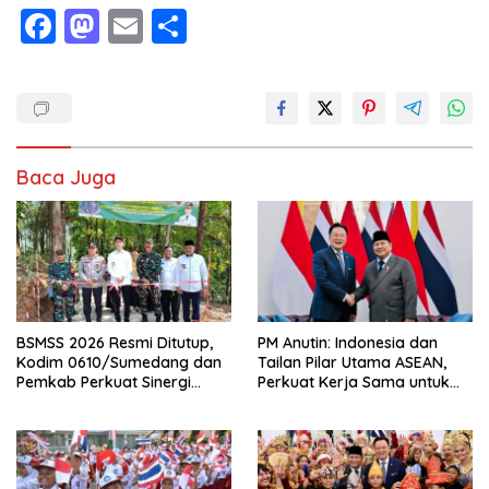
F
M
E
S
ac
as
m
h
e
to
ai
ar
b
d
l
e
o
o
Baca Juga
o
n
k
BSMSS 2026 Resmi Ditutup,
PM Anutin: Indonesia dan
Kodim 0610/Sumedang dan
Tailan Pilar Utama ASEAN,
Pemkab Perkuat Sinergi
Perkuat Kerja Sama untuk
Bangun Desa
Majukan Kawasan