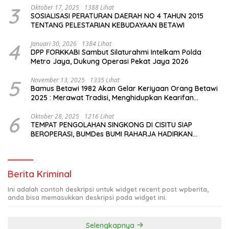
3
Oktober 17, 2025
1388 Lihat
SOSIALISASI PERATURAN DAERAH NO 4 TAHUN 2015
TENTANG PELESTARIAN KEBUDAYAAN BETAWI
4
Januari 30, 2026
1384 Lihat
DPP FORKKABI Sambut Silaturahmi Intelkam Polda
Metro Jaya, Dukung Operasi Pekat Jaya 2026
5
November 13, 2025
1335 Lihat
Bamus Betawi 1982 Akan Gelar Keriyaan Orang Betawi
2025 : Merawat Tradisi, Menghidupkan Kearifan
Budaya di Tengah Modernisasi Jakarta
6
Oktober 28, 2025
1216 Lihat
TEMPAT PENGOLAHAN SINGKONG DI CISITU SIAP
BEROPERASI, BUMDes BUMI RAHARJA HADIRKAN
HARAPAN BARU BAGI PETANI
Berita Kriminal
Ini adalah contoh deskripsi untuk widget recent post wpberita,
anda bisa memasukkan deskripsi pada widget ini.
Selengkapnya