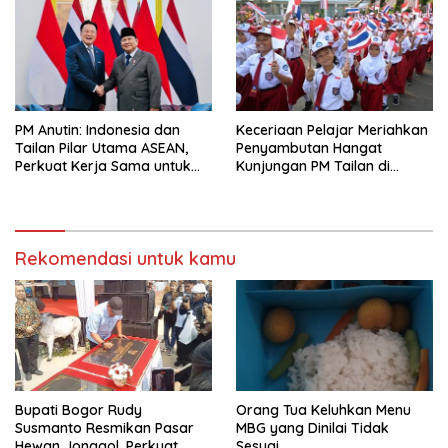
PM Anutin: Indonesia dan
Keceriaan Pelajar Meriahkan
Tailan Pilar Utama ASEAN,
Penyambutan Hangat
Perkuat Kerja Sama untuk
Kunjungan PM Tailan di
Majukan Kawasan
Jakarta
Rekomendasi untuk kamu
Bupati Bogor Rudy
Orang Tua Keluhkan Menu
Susmanto Resmikan Pasar
MBG yang Dinilai Tidak
Hewan Jonggol, Perkuat
Sesuai