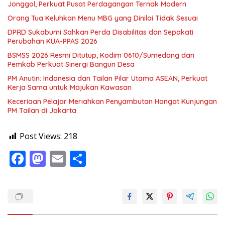
Jonggol, Perkuat Pusat Perdagangan Ternak Modern
Orang Tua Keluhkan Menu MBG yang Dinilai Tidak Sesuai
DPRD Sukabumi Sahkan Perda Disabilitas dan Sepakati
Perubahan KUA-PPAS 2026
BSMSS 2026 Resmi Ditutup, Kodim 0610/Sumedang dan
Pemkab Perkuat Sinergi Bangun Desa
PM Anutin: Indonesia dan Tailan Pilar Utama ASEAN, Perkuat
Kerja Sama untuk Majukan Kawasan
Keceriaan Pelajar Meriahkan Penyambutan Hangat Kunjungan
PM Tailan di Jakarta
Post Views:
218
F
M
E
S
ac
as
m
h
e
to
ai
ar
b
d
l
e
o
o