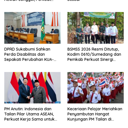
Pusat Perdagangan Ternak
Modern
DPRD Sukabumi Sahkan
BSMSS 2026 Resmi Ditutup,
Perda Disabilitas dan
Kodim 0610/Sumedang dan
Sepakati Perubahan KUA-
Pemkab Perkuat Sinergi
PPAS 2026
Bangun Desa
PM Anutin: Indonesia dan
Keceriaan Pelajar Meriahkan
Tailan Pilar Utama ASEAN,
Penyambutan Hangat
Perkuat Kerja Sama untuk
Kunjungan PM Tailan di
Majukan Kawasan
Jakarta