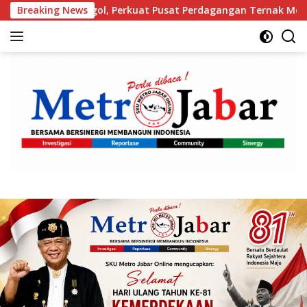
Langsung
, Perkuat Pusat Perdagangan Ternak Modern
Breaking News
Orang Tu
ke
konten