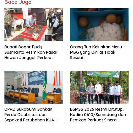
Baca Juga
o
n
k
Bupati Bogor Rudy
Orang Tua Keluhkan Menu
Susmanto Resmikan Pasar
MBG yang Dinilai Tidak
Hewan Jonggol, Perkuat
Sesuai
Pusat Perdagangan Ternak
Modern
DPRD Sukabumi Sahkan
BSMSS 2026 Resmi Ditutup,
Perda Disabilitas dan
Kodim 0610/Sumedang dan
Sepakati Perubahan KUA-
Pemkab Perkuat Sinergi
PPAS 2026
Bangun Desa