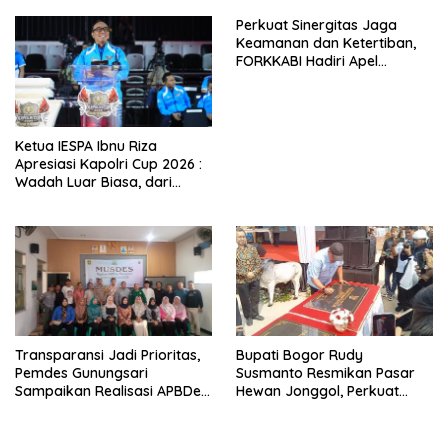
Perkuat Sinergitas Jaga
Keamanan dan Ketertiban,
FORKKABI Hadiri Apel
Kebangsaan Bersama TNI-
POLRI di Monas
Ketua IESPA Ibnu Riza
Apresiasi Kapolri Cup 2026 :
Wadah Luar Biasa, dari
Polres hingga Panggung
Nasional
Transparansi Jadi Prioritas,
Bupati Bogor Rudy
Pemdes Gunungsari
Susmanto Resmikan Pasar
Sampaikan Realisasi APBDes
Hewan Jonggol, Perkuat
Semester I 2026
Pusat Perdagangan Ternak
Modern