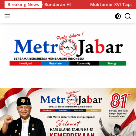
Langsung
 Bundaran HI
Breaking News
Muktamar XVI Tapak Suci Resmi Dibuka d
ke
konten