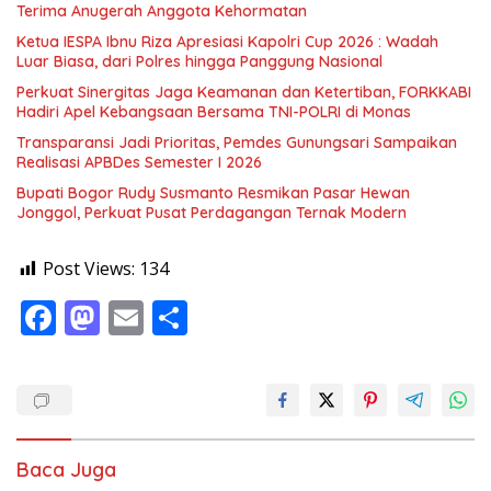
Terima Anugerah Anggota Kehormatan
Ketua IESPA Ibnu Riza Apresiasi Kapolri Cup 2026 : Wadah
Luar Biasa, dari Polres hingga Panggung Nasional
Perkuat Sinergitas Jaga Keamanan dan Ketertiban, FORKKABI
Hadiri Apel Kebangsaan Bersama TNI-POLRI di Monas
Transparansi Jadi Prioritas, Pemdes Gunungsari Sampaikan
Realisasi APBDes Semester I 2026
Bupati Bogor Rudy Susmanto Resmikan Pasar Hewan
Jonggol, Perkuat Pusat Perdagangan Ternak Modern
Post Views:
134
F
M
E
S
ac
as
m
h
e
to
ai
ar
b
d
l
e
o
o
Baca Juga