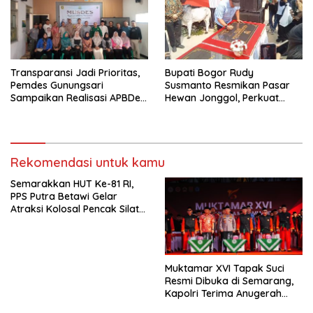
Transparansi Jadi Prioritas,
Bupati Bogor Rudy
Pemdes Gunungsari
Susmanto Resmikan Pasar
Sampaikan Realisasi APBDes
Hewan Jonggol, Perkuat
Semester I 2026
Pusat Perdagangan Ternak
Modern
Rekomendasi untuk kamu
Semarakkan HUT Ke-81 RI,
PPS Putra Betawi Gelar
Atraksi Kolosal Pencak Silat
di Area Car Free Day
Bundaran HI
Muktamar XVI Tapak Suci
Resmi Dibuka di Semarang,
Kapolri Terima Anugerah
Anggota Kehormatan