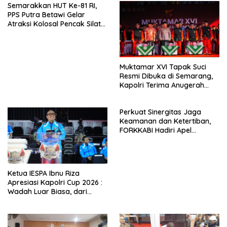
o
n
Semarakkan HUT Ke-81 RI,
k
PPS Putra Betawi Gelar
Atraksi Kolosal Pencak Silat
di Area Car Free Day
Bundaran HI
Muktamar XVI Tapak Suci
Resmi Dibuka di Semarang,
Kapolri Terima Anugerah
Anggota Kehormatan
Perkuat Sinergitas Jaga
Keamanan dan Ketertiban,
FORKKABI Hadiri Apel
Kebangsaan Bersama TNI-
POLRI di Monas
Ketua IESPA Ibnu Riza
Apresiasi Kapolri Cup 2026 :
Wadah Luar Biasa, dari
Polres hingga Panggung
Nasional