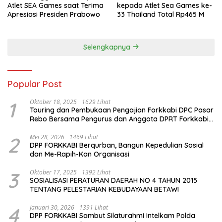
Atlet SEA Games saat Terima
kepada Atlet Sea Games ke-
Apresiasi Presiden Prabowo
33 Thailand Total Rp465 M
Selengkapnya
Popular Post
1
Oktober 18, 2025
1629 Lihat
Touring dan Pembukaan Pengajian Forkkabi DPC Pasar
Rebo Bersama Pengurus dan Anggota DPRT Forkkabi
Se-Kecamatan Pasar Rebo
2
Mei 28, 2026
1469 Lihat
DPP FORKKABI Berqurban, Bangun Kepedulian Sosial
dan Me-Rapih-Kan Organisasi
3
Oktober 17, 2025
1392 Lihat
SOSIALISASI PERATURAN DAERAH NO 4 TAHUN 2015
TENTANG PELESTARIAN KEBUDAYAAN BETAWI
4
Januari 30, 2026
1391 Lihat
DPP FORKKABI Sambut Silaturahmi Intelkam Polda