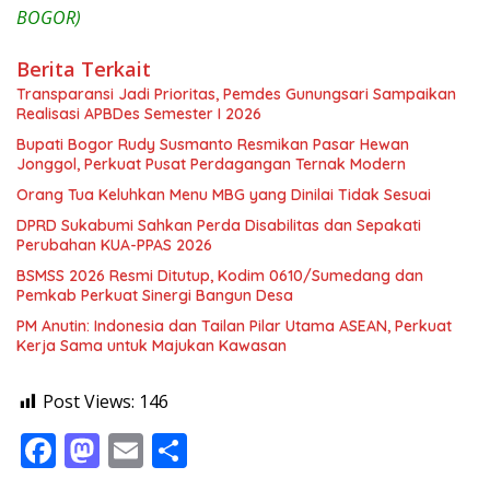
BOGOR)
Berita Terkait
Transparansi Jadi Prioritas, Pemdes Gunungsari Sampaikan
Realisasi APBDes Semester I 2026
Bupati Bogor Rudy Susmanto Resmikan Pasar Hewan
Jonggol, Perkuat Pusat Perdagangan Ternak Modern
Orang Tua Keluhkan Menu MBG yang Dinilai Tidak Sesuai
DPRD Sukabumi Sahkan Perda Disabilitas dan Sepakati
Perubahan KUA-PPAS 2026
BSMSS 2026 Resmi Ditutup, Kodim 0610/Sumedang dan
Pemkab Perkuat Sinergi Bangun Desa
PM Anutin: Indonesia dan Tailan Pilar Utama ASEAN, Perkuat
Kerja Sama untuk Majukan Kawasan
Post Views:
146
F
M
E
S
ac
as
m
h