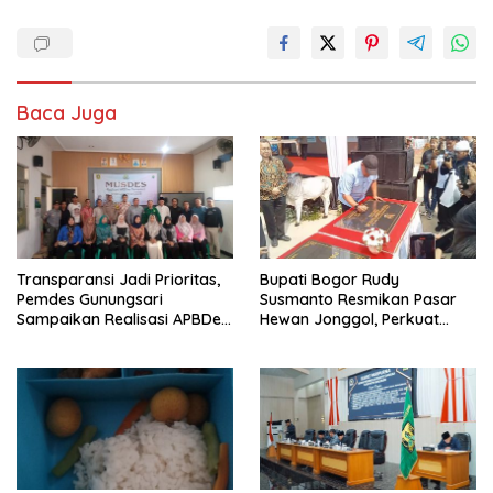
e
to
ai
ar
b
d
l
e
o
o
Baca Juga
o
n
k
Transparansi Jadi Prioritas,
Bupati Bogor Rudy
Pemdes Gunungsari
Susmanto Resmikan Pasar
Sampaikan Realisasi APBDes
Hewan Jonggol, Perkuat
Semester I 2026
Pusat Perdagangan Ternak
Modern