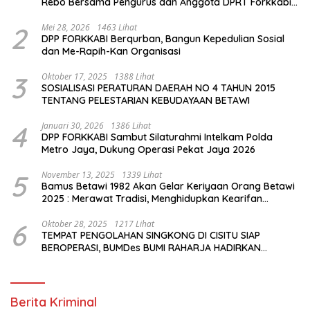
Rebo Bersama Pengurus dan Anggota DPRT Forkkabi
Se-Kecamatan Pasar Rebo
2
Mei 28, 2026
1463 Lihat
DPP FORKKABI Berqurban, Bangun Kepedulian Sosial
dan Me-Rapih-Kan Organisasi
3
Oktober 17, 2025
1388 Lihat
SOSIALISASI PERATURAN DAERAH NO 4 TAHUN 2015
TENTANG PELESTARIAN KEBUDAYAAN BETAWI
4
Januari 30, 2026
1386 Lihat
DPP FORKKABI Sambut Silaturahmi Intelkam Polda
Metro Jaya, Dukung Operasi Pekat Jaya 2026
5
November 13, 2025
1339 Lihat
Bamus Betawi 1982 Akan Gelar Keriyaan Orang Betawi
2025 : Merawat Tradisi, Menghidupkan Kearifan
Budaya di Tengah Modernisasi Jakarta
6
Oktober 28, 2025
1217 Lihat
TEMPAT PENGOLAHAN SINGKONG DI CISITU SIAP
BEROPERASI, BUMDes BUMI RAHARJA HADIRKAN
HARAPAN BARU BAGI PETANI
Berita Kriminal