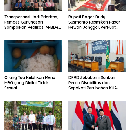
Transparansi Jadi Prioritas,
Bupati Bogor Rudy
Pemdes Gunungsari
Susmanto Resmikan Pasar
Sampaikan Realisasi APBDes
Hewan Jonggol, Perkuat
Semester I 2026
Pusat Perdagangan Ternak
Modern
Orang Tua Keluhkan Menu
DPRD Sukabumi Sahkan
MBG yang Dinilai Tidak
Perda Disabilitas dan
Sesuai
Sepakati Perubahan KUA-
PPAS 2026