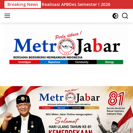
Langsung
Realisasi APBDes Semester I 2026
Breaking News
Bupati Bogor Rudy S
ke
konten