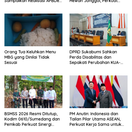
Sampaikan Realisasi APBDes
Hewan Jonggol, Perkuat
Semester I 2026
Pusat Perdagangan Ternak
Modern
Orang Tua Keluhkan Menu
DPRD Sukabumi Sahkan
MBG yang Dinilai Tidak
Perda Disabilitas dan
Sesuai
Sepakati Perubahan KUA-
PPAS 2026
BSMSS 2026 Resmi Ditutup,
PM Anutin: Indonesia dan
Kodim 0610/Sumedang dan
Tailan Pilar Utama ASEAN,
Pemkab Perkuat Sinergi
Perkuat Kerja Sama untuk
Bangun Desa
Majukan Kawasan