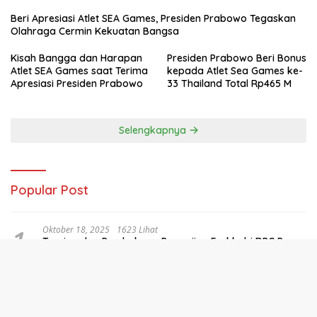
Beri Apresiasi Atlet SEA Games, Presiden Prabowo Tegaskan
Olahraga Cermin Kekuatan Bangsa
Kisah Bangga dan Harapan
Presiden Prabowo Beri Bonus
Atlet SEA Games saat Terima
kepada Atlet Sea Games ke-
Apresiasi Presiden Prabowo
33 Thailand Total Rp465 M
Selengkapnya
Popular Post
1
Oktober 18, 2025
1623 Lihat
Touring dan Pembukaan Pengajian Forkkabi DPC Pasar
Rebo Bersama Pengurus dan Anggota DPRT Forkkabi
Se-Kecamatan Pasar Rebo
2
Mei 28, 2026
1463 Lihat
DPP FORKKABI Berqurban, Bangun Kepedulian Sosial
dan Me-Rapih-Kan Organisasi