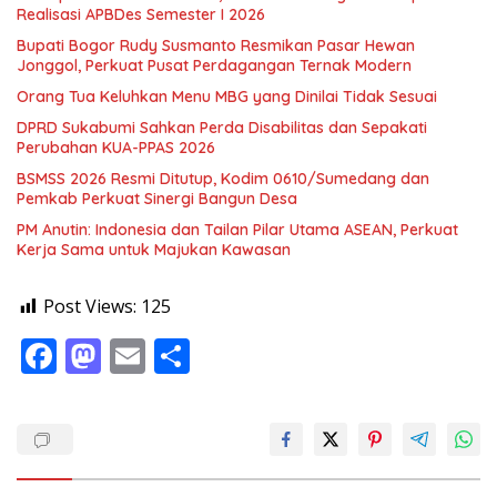
Realisasi APBDes Semester I 2026
Bupati Bogor Rudy Susmanto Resmikan Pasar Hewan
Jonggol, Perkuat Pusat Perdagangan Ternak Modern
Orang Tua Keluhkan Menu MBG yang Dinilai Tidak Sesuai
DPRD Sukabumi Sahkan Perda Disabilitas dan Sepakati
Perubahan KUA-PPAS 2026
BSMSS 2026 Resmi Ditutup, Kodim 0610/Sumedang dan
Pemkab Perkuat Sinergi Bangun Desa
PM Anutin: Indonesia dan Tailan Pilar Utama ASEAN, Perkuat
Kerja Sama untuk Majukan Kawasan
Post Views:
125
F
M
E
S
ac
as
m
h
e
to
ai
ar
b
d
l
e