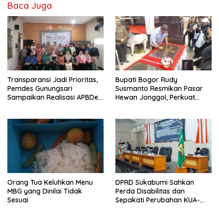
o
o
Baca Juga
o
n
k
Transparansi Jadi Prioritas,
Bupati Bogor Rudy
Pemdes Gunungsari
Susmanto Resmikan Pasar
Sampaikan Realisasi APBDes
Hewan Jonggol, Perkuat
Semester I 2026
Pusat Perdagangan Ternak
Modern
Orang Tua Keluhkan Menu
DPRD Sukabumi Sahkan
MBG yang Dinilai Tidak
Perda Disabilitas dan
Sesuai
Sepakati Perubahan KUA-
PPAS 2026