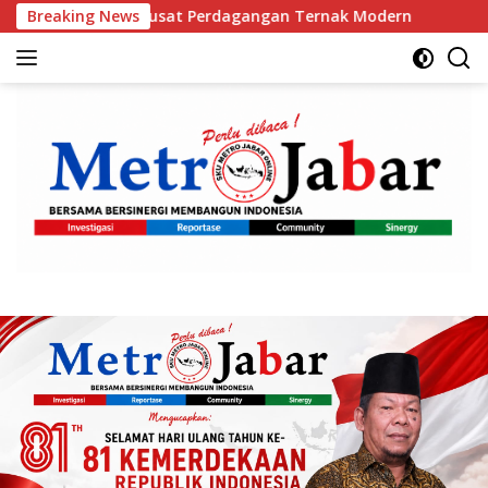
Langsung
t Perdagangan Ternak Modern
Breaking News
Orang Tua Keluhkan Men
ke
konten