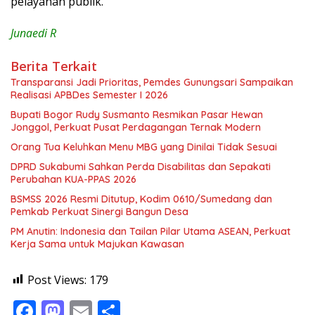
pelayanan publik.
Junaedi R
Berita Terkait
Transparansi Jadi Prioritas, Pemdes Gunungsari Sampaikan
Realisasi APBDes Semester I 2026
Bupati Bogor Rudy Susmanto Resmikan Pasar Hewan
Jonggol, Perkuat Pusat Perdagangan Ternak Modern
Orang Tua Keluhkan Menu MBG yang Dinilai Tidak Sesuai
DPRD Sukabumi Sahkan Perda Disabilitas dan Sepakati
Perubahan KUA-PPAS 2026
BSMSS 2026 Resmi Ditutup, Kodim 0610/Sumedang dan
Pemkab Perkuat Sinergi Bangun Desa
PM Anutin: Indonesia dan Tailan Pilar Utama ASEAN, Perkuat
Kerja Sama untuk Majukan Kawasan
Post Views:
179
F
M
E
S