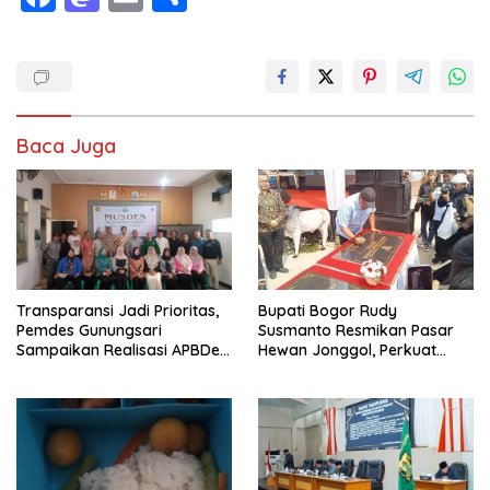
ac
as
m
h
e
to
ai
ar
b
d
l
e
o
o
Baca Juga
o
n
k
Transparansi Jadi Prioritas,
Bupati Bogor Rudy
Pemdes Gunungsari
Susmanto Resmikan Pasar
Sampaikan Realisasi APBDes
Hewan Jonggol, Perkuat
Semester I 2026
Pusat Perdagangan Ternak
Modern