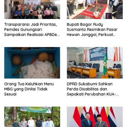
Transparansi Jadi Prioritas,
Bupati Bogor Rudy
Pemdes Gunungsari
Susmanto Resmikan Pasar
Sampaikan Realisasi APBDes
Hewan Jonggol, Perkuat
Semester I 2026
Pusat Perdagangan Ternak
Modern
Orang Tua Keluhkan Menu
DPRD Sukabumi Sahkan
MBG yang Dinilai Tidak
Perda Disabilitas dan
Sesuai
Sepakati Perubahan KUA-
PPAS 2026