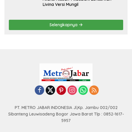
Berita Olahraga
Ini contoh widget dengan style gallery pada kategori olahraga,
anda bisa mengaturnya pada widget recent post wpberita.
Beri Apresiasi Atlet SEA Games, Presiden Prabowo Tegaskan
Olahraga Cermin Kekuatan Bangsa
Kisah Bangga dan Harapan
Presiden Prabowo Beri Bonus
Atlet SEA Games saat Terima
kepada Atlet Sea Games ke-
Apresiasi Presiden Prabowo
33 Thailand Total Rp465 M
Selengkapnya
Popular Post
Oktober 18, 2025
1623 Lihat