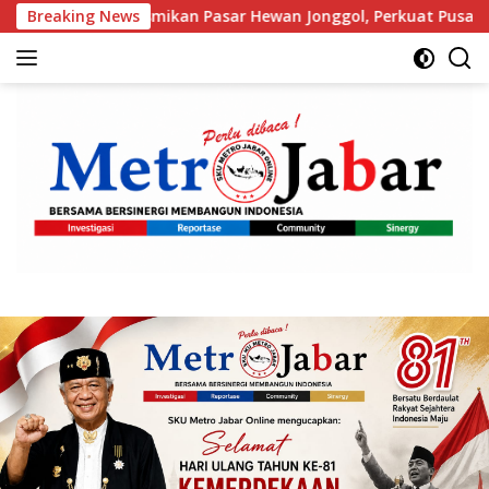
Langsung
esmikan Pasar Hewan Jonggol, Perkuat Pusat Perdagangan Te
Breaking News
ke
konten