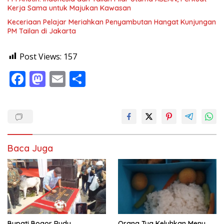
Kerja Sama untuk Majukan Kawasan
Keceriaan Pelajar Meriahkan Penyambutan Hangat Kunjungan
PM Tailan di Jakarta
Post Views:
157
F
M
E
S
ac
as
m
h
e
to
ai
ar
b
d
l
e
o
o
Baca Juga
o
n
k
Bupati Bogor Rudy
Orang Tua Keluhkan Menu