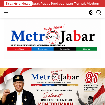
Langsung
kuat Pusat Perdagangan Ternak Modern
Breaking News
Orang Tua Kelu
ke
konten