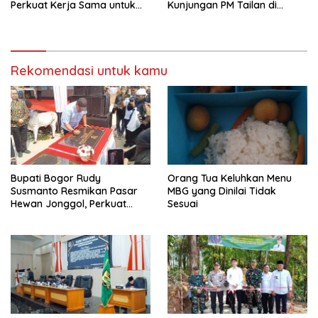
Perkuat Kerja Sama untuk
Kunjungan PM Tailan di
Majukan Kawasan
Jakarta
Rekomendasi untuk kamu
Bupati Bogor Rudy
Orang Tua Keluhkan Menu
Susmanto Resmikan Pasar
MBG yang Dinilai Tidak
Hewan Jonggol, Perkuat
Sesuai
Pusat Perdagangan Ternak
Modern