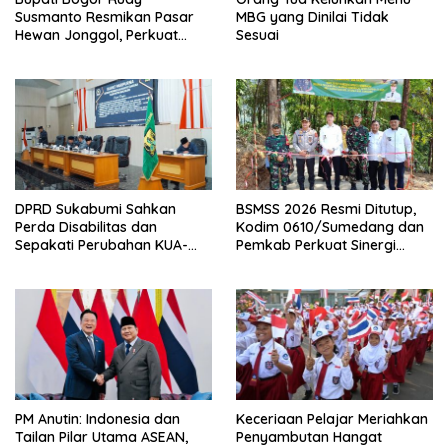
Susmanto Resmikan Pasar
MBG yang Dinilai Tidak
Hewan Jonggol, Perkuat
Sesuai
Pusat Perdagangan Ternak
Modern
DPRD Sukabumi Sahkan
BSMSS 2026 Resmi Ditutup,
Perda Disabilitas dan
Kodim 0610/Sumedang dan
Sepakati Perubahan KUA-
Pemkab Perkuat Sinergi
PPAS 2026
Bangun Desa
PM Anutin: Indonesia dan
Keceriaan Pelajar Meriahkan
Tailan Pilar Utama ASEAN,
Penyambutan Hangat