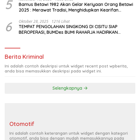
5
Bamus Betawi 1982 Akan Gelar Keriyaan Orang Betawi
2025 : Merawat Tradisi, Menghidupkan Kearifan
Budaya di Tengah Modernisasi Jakarta
6
Oktober 28, 2025
1216 Lihat
TEMPAT PENGOLAHAN SINGKONG DI CISITU SIAP
BEROPERASI, BUMDes BUMI RAHARJA HADIRKAN
HARAPAN BARU BAGI PETANI
Berita Kriminal
Ini adalah contoh deskripsi untuk widget recent post wpberita,
anda bisa memasukkan deskripsi pada widget ini.
Selengkapnya
Otomotif
Ini adalah contoh keterangan untuk widget dengan kategori
otomotif, anda bisa dengan mudah memasukkannya pada