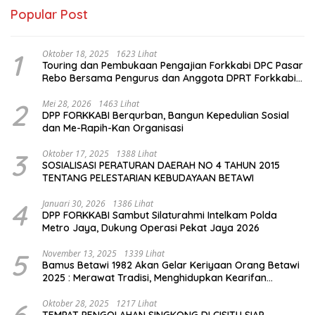
Popular Post
1
Oktober 18, 2025
1623 Lihat
Touring dan Pembukaan Pengajian Forkkabi DPC Pasar
Rebo Bersama Pengurus dan Anggota DPRT Forkkabi
Se-Kecamatan Pasar Rebo
2
Mei 28, 2026
1463 Lihat
DPP FORKKABI Berqurban, Bangun Kepedulian Sosial
dan Me-Rapih-Kan Organisasi
3
Oktober 17, 2025
1388 Lihat
SOSIALISASI PERATURAN DAERAH NO 4 TAHUN 2015
TENTANG PELESTARIAN KEBUDAYAAN BETAWI
4
Januari 30, 2026
1386 Lihat
DPP FORKKABI Sambut Silaturahmi Intelkam Polda
Metro Jaya, Dukung Operasi Pekat Jaya 2026
5
November 13, 2025
1339 Lihat
Bamus Betawi 1982 Akan Gelar Keriyaan Orang Betawi
2025 : Merawat Tradisi, Menghidupkan Kearifan
Budaya di Tengah Modernisasi Jakarta
Oktober 28, 2025
1217 Lihat