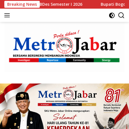
Langsung
es Semester I 2026
Breaking News
Bupati Bogor Rudy Susmanto Resmi
ke
konten