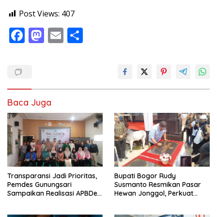
Post Views:
407
F
M
E
S
ac
as
m
h
e
to
ai
ar
b
d
l
e
o
o
Baca Juga
o
n
k
Transparansi Jadi Prioritas,
Bupati Bogor Rudy
Pemdes Gunungsari
Susmanto Resmikan Pasar
Sampaikan Realisasi APBDes
Hewan Jonggol, Perkuat
Semester I 2026
Pusat Perdagangan Ternak
Modern