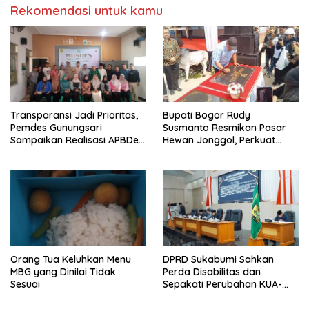
Rekomendasi untuk kamu
Transparansi Jadi Prioritas,
Bupati Bogor Rudy
Pemdes Gunungsari
Susmanto Resmikan Pasar
Sampaikan Realisasi APBDes
Hewan Jonggol, Perkuat
Semester I 2026
Pusat Perdagangan Ternak
Modern
Orang Tua Keluhkan Menu
DPRD Sukabumi Sahkan
MBG yang Dinilai Tidak
Perda Disabilitas dan
Sesuai
Sepakati Perubahan KUA-
PPAS 2026