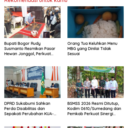
Rekomendasi untuk kamu
Bupati Bogor Rudy
Orang Tua Keluhkan Menu
Susmanto Resmikan Pasar
MBG yang Dinilai Tidak
Hewan Jonggol, Perkuat
Sesuai
Pusat Perdagangan Ternak
Modern
DPRD Sukabumi Sahkan
BSMSS 2026 Resmi Ditutup,
Perda Disabilitas dan
Kodim 0610/Sumedang dan
Sepakati Perubahan KUA-
Pemkab Perkuat Sinergi
PPAS 2026
Bangun Desa