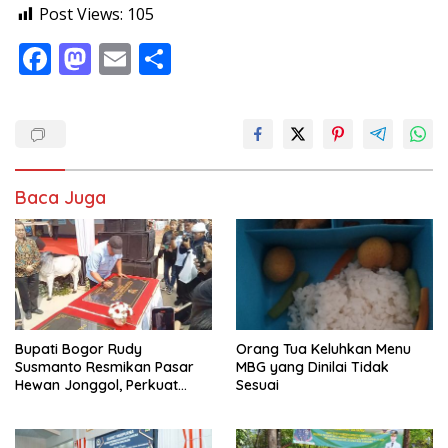
Post Views:
105
F
M
E
S
ac
as
m
h
e
to
ai
ar
b
d
l
e
o
o
Baca Juga
o
n
k
Bupati Bogor Rudy
Orang Tua Keluhkan Menu
Susmanto Resmikan Pasar
MBG yang Dinilai Tidak
Hewan Jonggol, Perkuat
Sesuai
Pusat Perdagangan Ternak
Modern