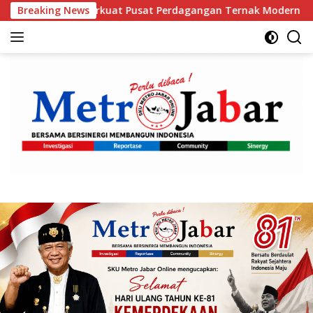
Langsung
erkuat Pusat Perdagangan Ternak Modern
Breaking News
Orang Tua K
ke
konten