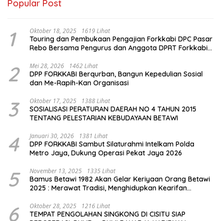
Popular Post
1
Oktober 18, 2025
1619 Lihat
Touring dan Pembukaan Pengajian Forkkabi DPC Pasar
Rebo Bersama Pengurus dan Anggota DPRT Forkkabi
Se-Kecamatan Pasar Rebo
2
Mei 28, 2026
1462 Lihat
DPP FORKKABI Berqurban, Bangun Kepedulian Sosial
dan Me-Rapih-Kan Organisasi
3
Oktober 17, 2025
1388 Lihat
SOSIALISASI PERATURAN DAERAH NO 4 TAHUN 2015
TENTANG PELESTARIAN KEBUDAYAAN BETAWI
4
Januari 30, 2026
1381 Lihat
DPP FORKKABI Sambut Silaturahmi Intelkam Polda
Metro Jaya, Dukung Operasi Pekat Jaya 2026
5
November 13, 2025
1335 Lihat
Bamus Betawi 1982 Akan Gelar Keriyaan Orang Betawi
2025 : Merawat Tradisi, Menghidupkan Kearifan
Budaya di Tengah Modernisasi Jakarta
6
Oktober 28, 2025
1216 Lihat
TEMPAT PENGOLAHAN SINGKONG DI CISITU SIAP