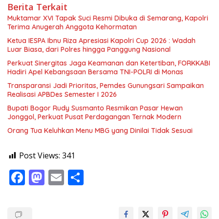
Berita Terkait
Muktamar XVI Tapak Suci Resmi Dibuka di Semarang, Kapolri
Terima Anugerah Anggota Kehormatan
Ketua IESPA Ibnu Riza Apresiasi Kapolri Cup 2026 : Wadah
Luar Biasa, dari Polres hingga Panggung Nasional
Perkuat Sinergitas Jaga Keamanan dan Ketertiban, FORKKABI
Hadiri Apel Kebangsaan Bersama TNI-POLRI di Monas
Transparansi Jadi Prioritas, Pemdes Gunungsari Sampaikan
Realisasi APBDes Semester I 2026
Bupati Bogor Rudy Susmanto Resmikan Pasar Hewan
Jonggol, Perkuat Pusat Perdagangan Ternak Modern
Orang Tua Keluhkan Menu MBG yang Dinilai Tidak Sesuai
Post Views:
341
F
M
E
S
ac
as
m
h
e
to
ai
ar