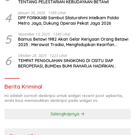
TENTANG PELESTARIAN KEBUDAYAAN BETAWI
4
Januari 30, 2026
1389 Lihat
DPP FORKKABI Sambut Silaturahmi Intelkam Polda
Metro Jaya, Dukung Operasi Pekat Jaya 2026
5
November 13, 2025
1340 Lihat
Bamus Betawi 1982 Akan Gelar Keriyaan Orang Betawi
2025 : Merawat Tradisi, Menghidupkan Kearifan
Budaya di Tengah Modernisasi Jakarta
6
Oktober 28, 2025
1223 Lihat
TEMPAT PENGOLAHAN SINGKONG DI CISITU SIAP
BEROPERASI, BUMDes BUMI RAHARJA HADIRKAN
HARAPAN BARU BAGI PETANI
Berita Kriminal
Ini adalah contoh deskripsi untuk widget recent post wpberita,
anda bisa memasukkan deskripsi pada widget ini.
Selengkapnya