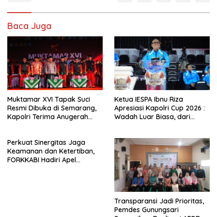
b
d
l
e
o
o
Baca Juga
o
n
k
Muktamar XVI Tapak Suci
Ketua IESPA Ibnu Riza
Resmi Dibuka di Semarang,
Apresiasi Kapolri Cup 2026 :
Kapolri Terima Anugerah
Wadah Luar Biasa, dari
Anggota Kehormatan
Polres hingga Panggung
Nasional
Perkuat Sinergitas Jaga
Keamanan dan Ketertiban,
FORKKABI Hadiri Apel
Kebangsaan Bersama TNI-
POLRI di Monas
Transparansi Jadi Prioritas,
Pemdes Gunungsari