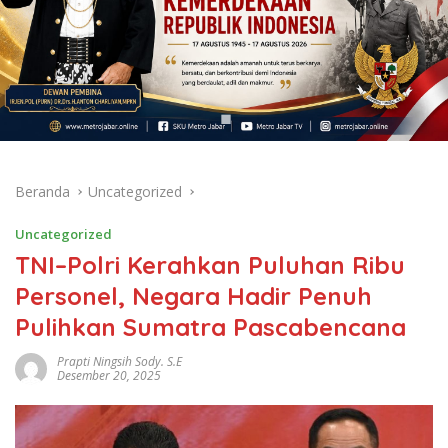
Beranda
Uncategorized
Uncategorized
TNI–Polri Kerahkan Puluhan Ribu
Personel, Negara Hadir Penuh
Pulihkan Sumatra Pascabencana
Prapti Ningsih Sody. S.E
Desember 20, 2025