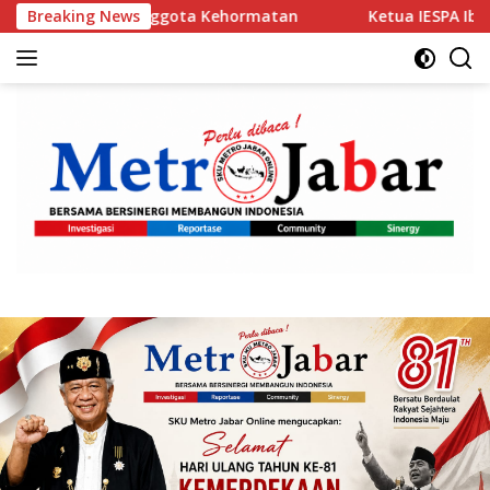
Langsung
ota Kehormatan
Breaking News
Ketua IESPA Ibnu Riza Apresiasi Kapolr
ke
konten