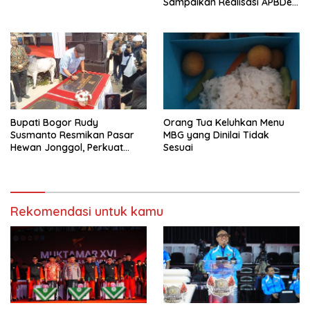
Sampaikan Realisasi APBDes
Semester I 2026
Bupati Bogor Rudy
Orang Tua Keluhkan Menu
Susmanto Resmikan Pasar
MBG yang Dinilai Tidak
Hewan Jonggol, Perkuat
Sesuai
Pusat Perdagangan Ternak
Modern
Rekomendasi untuk kamu