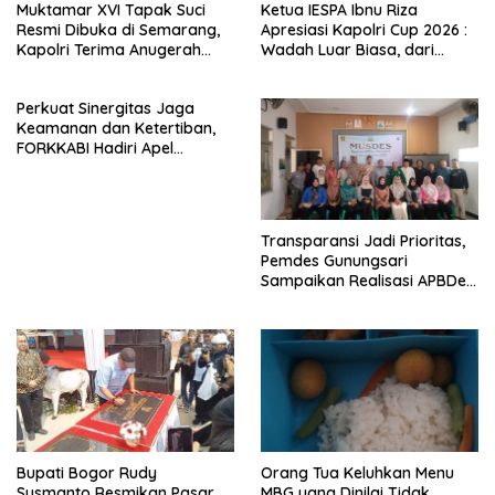
Muktamar XVI Tapak Suci
Ketua IESPA Ibnu Riza
Resmi Dibuka di Semarang,
Apresiasi Kapolri Cup 2026 :
Kapolri Terima Anugerah
Wadah Luar Biasa, dari
Anggota Kehormatan
Polres hingga Panggung
Nasional
Perkuat Sinergitas Jaga
Keamanan dan Ketertiban,
FORKKABI Hadiri Apel
Kebangsaan Bersama TNI-
POLRI di Monas
Transparansi Jadi Prioritas,
Pemdes Gunungsari
Sampaikan Realisasi APBDes
Semester I 2026
Bupati Bogor Rudy
Orang Tua Keluhkan Menu
Susmanto Resmikan Pasar
MBG yang Dinilai Tidak