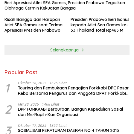
Beri Apresiasi Atlet SEA Games, Presiden Prabowo Tegaskan
Olahraga Cermin Kekuatan Bangsa
Kisah Bangga dan Harapan
Presiden Prabowo Beri Bonus
Atlet SEA Games saat Terima
kepada Atlet Sea Games ke-
Apresiasi Presiden Prabowo
33 Thailand Total Rp465 M
Selengkapnya
Popular Post
1
Oktober 18, 2025
1625 Lihat
Touring dan Pembukaan Pengajian Forkkabi DPC Pasar
Rebo Bersama Pengurus dan Anggota DPRT Forkkabi
Se-Kecamatan Pasar Rebo
2
Mei 28, 2026
1468 Lihat
DPP FORKKABI Berqurban, Bangun Kepedulian Sosial
dan Me-Rapih-Kan Organisasi
3
Oktober 17, 2025
1392 Lihat
SOSIALISASI PERATURAN DAERAH NO 4 TAHUN 2015