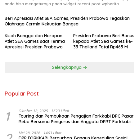
anda bisa mengaturnya pada widget recent post wpberita.
Beri Apresiasi Atlet SEA Games, Presiden Prabowo Tegaskan
Olahraga Cermin Kekuatan Bangsa
Kisah Bangga dan Harapan
Presiden Prabowo Beri Bonus
Atlet SEA Games saat Terima
kepada Atlet Sea Games ke-
Apresiasi Presiden Prabowo
33 Thailand Total Rp465 M
Selengkapnya
Popular Post
1
Oktober 18, 2025
1623 Lihat
Touring dan Pembukaan Pengajian Forkkabi DPC Pasar
Rebo Bersama Pengurus dan Anggota DPRT Forkkabi
Se-Kecamatan Pasar Rebo
2
Mei 28, 2026
1463 Lihat
DPP FORKKABI Berqurban, Bangun Kepedulian Sosial