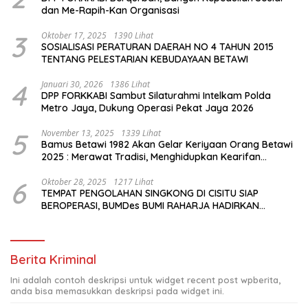
dan Me-Rapih-Kan Organisasi
3
Oktober 17, 2025
1390 Lihat
SOSIALISASI PERATURAN DAERAH NO 4 TAHUN 2015
TENTANG PELESTARIAN KEBUDAYAAN BETAWI
4
Januari 30, 2026
1386 Lihat
DPP FORKKABI Sambut Silaturahmi Intelkam Polda
Metro Jaya, Dukung Operasi Pekat Jaya 2026
5
November 13, 2025
1339 Lihat
Bamus Betawi 1982 Akan Gelar Keriyaan Orang Betawi
2025 : Merawat Tradisi, Menghidupkan Kearifan
Budaya di Tengah Modernisasi Jakarta
6
Oktober 28, 2025
1217 Lihat
TEMPAT PENGOLAHAN SINGKONG DI CISITU SIAP
BEROPERASI, BUMDes BUMI RAHARJA HADIRKAN
HARAPAN BARU BAGI PETANI
Berita Kriminal
Ini adalah contoh deskripsi untuk widget recent post wpberita,
anda bisa memasukkan deskripsi pada widget ini.