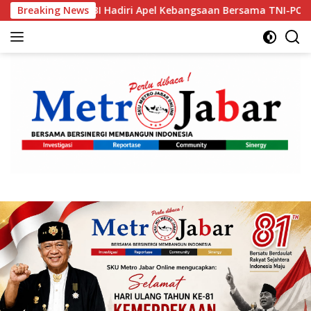
Langsung
 Hadiri Apel Kebangsaan Bersama TNI-POLRI di Monas
Breaking News
T
ke
konten