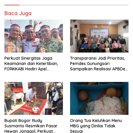
b
d
l
e
o
o
Baca Juga
o
n
k
Perkuat Sinergitas Jaga
Transparansi Jadi Prioritas,
Keamanan dan Ketertiban,
Pemdes Gunungsari
FORKKABI Hadiri Apel
Sampaikan Realisasi APBDes
Kebangsaan Bersama TNI-
Semester I 2026
POLRI di Monas
Bupati Bogor Rudy
Orang Tua Keluhkan Menu
Susmanto Resmikan Pasar
MBG yang Dinilai Tidak
Hewan Jonggol, Perkuat
Sesuai