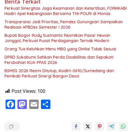
Berita Terkait
Perkuat Sinergitas Jaga Keamanan dan Ketertiban, FORKKABI
Hadiri Apel Kebangsaan Bersama TNI-POLRI di Monas
Transparansi Jadi Prioritas, Pemdes Gunungsari Sampaikan
Realisasi APBDes Semester I 2026
Bupati Bogor Rudy Susmanto Resmikan Pasar Hewan
Jonggol, Perkuat Pusat Perdagangan Ternak Modern
Orang Tua Keluhkan Menu MBG yang Dinilai Tidak Sesuai
DPRD Sukabumi Sahkan Perda Disabilitas dan Sepakati
Perubahan KUA-PPAS 2026
BSMSS 2026 Resmi Ditutup, Kodim 0610/Sumedang dan
Pemkab Perkuat Sinergi Bangun Desa
Post Views:
100
F
M
E
S
ac
as
m
h
e
to
ai
ar