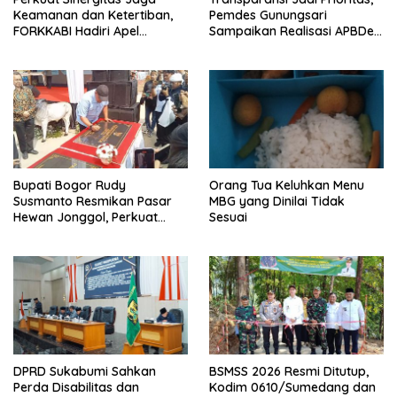
Keamanan dan Ketertiban,
Pemdes Gunungsari
FORKKABI Hadiri Apel
Sampaikan Realisasi APBDes
Kebangsaan Bersama TNI-
Semester I 2026
POLRI di Monas
Bupati Bogor Rudy
Orang Tua Keluhkan Menu
Susmanto Resmikan Pasar
MBG yang Dinilai Tidak
Hewan Jonggol, Perkuat
Sesuai
Pusat Perdagangan Ternak
Modern
DPRD Sukabumi Sahkan
BSMSS 2026 Resmi Ditutup,
Perda Disabilitas dan
Kodim 0610/Sumedang dan