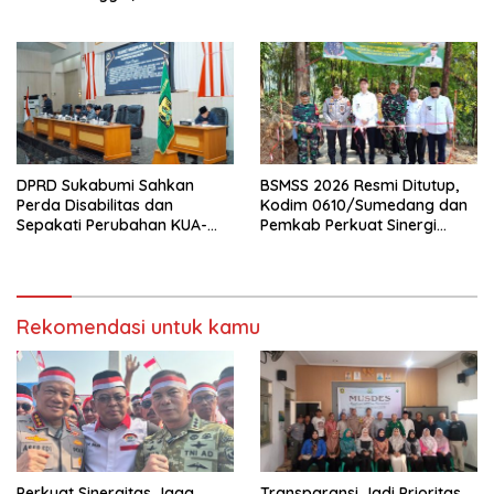
Pusat Perdagangan Ternak
Modern
DPRD Sukabumi Sahkan
BSMSS 2026 Resmi Ditutup,
Perda Disabilitas dan
Kodim 0610/Sumedang dan
Sepakati Perubahan KUA-
Pemkab Perkuat Sinergi
PPAS 2026
Bangun Desa
Rekomendasi untuk kamu
Perkuat Sinergitas Jaga
Transparansi Jadi Prioritas,