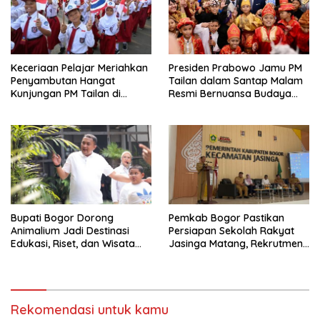
Keceriaan Pelajar Meriahkan
Presiden Prabowo Jamu PM
Penyambutan Hangat
Tailan dalam Santap Malam
Kunjungan PM Tailan di
Resmi Bernuansa Budaya
Jakarta
Nusantara
Bupati Bogor Dorong
Pemkab Bogor Pastikan
Animalium Jadi Destinasi
Persiapan Sekolah Rakyat
Edukasi, Riset, dan Wisata
Jasinga Matang, Rekrutmen
Unggulan Kabupaten Bogor
Siswa Dilakukan Secara
Terarah
Rekomendasi untuk kamu