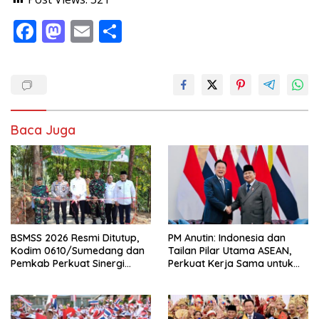
F
M
E
S
ac
as
m
h
e
to
ai
ar
b
d
l
e
o
o
Baca Juga
o
n
k
BSMSS 2026 Resmi Ditutup,
PM Anutin: Indonesia dan
Kodim 0610/Sumedang dan
Tailan Pilar Utama ASEAN,
Pemkab Perkuat Sinergi
Perkuat Kerja Sama untuk
Bangun Desa
Majukan Kawasan