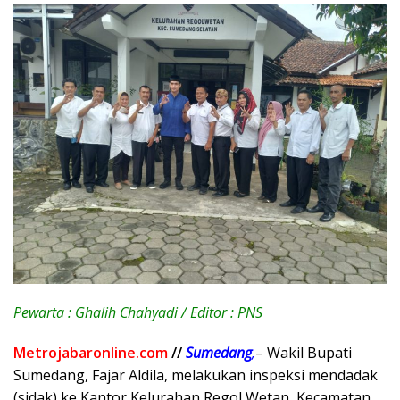
Pewarta : Ghalih Chahyadi / Editor : PNS
Metrojabaronline.com
//
Sumedang
,
– Wakil Bupati
Sumedang, Fajar Aldila, melakukan inspeksi mendadak
(sidak) ke Kantor Kelurahan Regol Wetan, Kecamatan