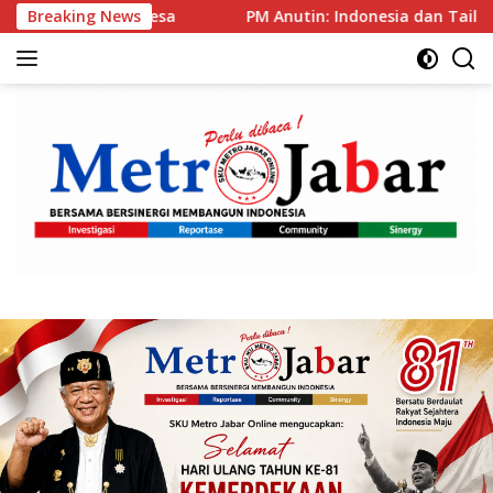
Langsung
 Desa
Breaking News
PM Anutin: Indonesia dan Tailan Pilar Utama AS
ke
konten