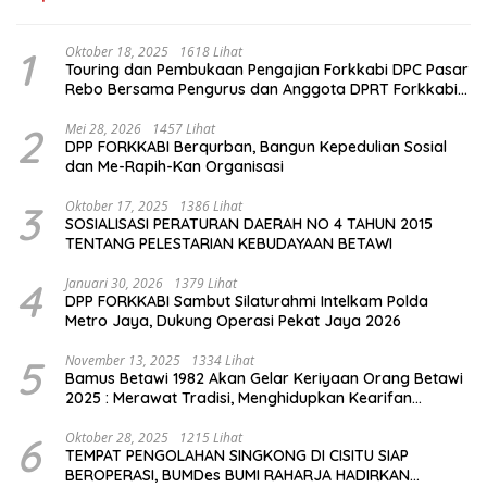
1
Oktober 18, 2025
1618 Lihat
Touring dan Pembukaan Pengajian Forkkabi DPC Pasar
Rebo Bersama Pengurus dan Anggota DPRT Forkkabi
Se-Kecamatan Pasar Rebo
2
Mei 28, 2026
1457 Lihat
DPP FORKKABI Berqurban, Bangun Kepedulian Sosial
dan Me-Rapih-Kan Organisasi
3
Oktober 17, 2025
1386 Lihat
SOSIALISASI PERATURAN DAERAH NO 4 TAHUN 2015
TENTANG PELESTARIAN KEBUDAYAAN BETAWI
4
Januari 30, 2026
1379 Lihat
DPP FORKKABI Sambut Silaturahmi Intelkam Polda
Metro Jaya, Dukung Operasi Pekat Jaya 2026
5
November 13, 2025
1334 Lihat
Bamus Betawi 1982 Akan Gelar Keriyaan Orang Betawi
2025 : Merawat Tradisi, Menghidupkan Kearifan
Budaya di Tengah Modernisasi Jakarta
6
Oktober 28, 2025
1215 Lihat
TEMPAT PENGOLAHAN SINGKONG DI CISITU SIAP
BEROPERASI, BUMDes BUMI RAHARJA HADIRKAN