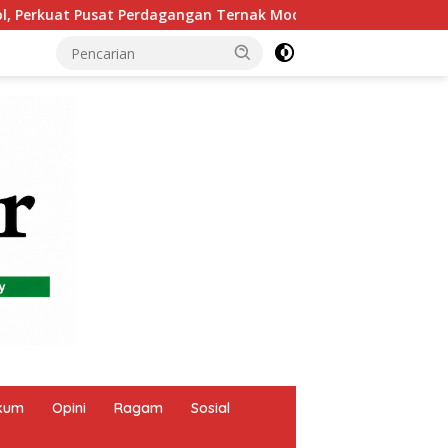
 Modern
Orang Tua Keluhkan Menu MBG yang Dinilai Ti
kum
Opini
Ragam
Sosial