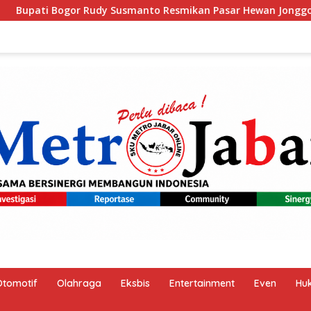
ikan Pasar Hewan Jonggol, Perkuat Pusat Perdagangan Ternak
Otomotif
Olahraga
Eksbis
Entertainment
Even
Hu