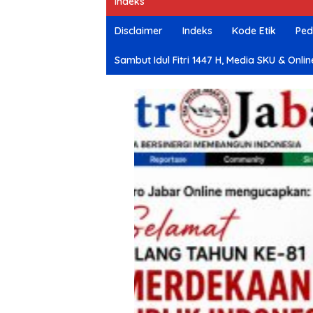
Indeks
e
Disclaimer
Indeks
Kode Etik
Ped
Sambut Idul Fitri 1447 H, Media SKU & O