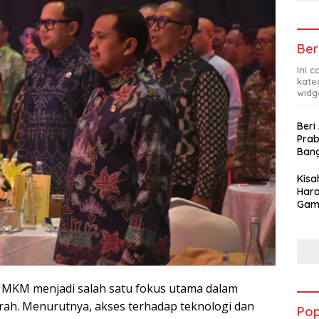
Ber
Ini 
kate
widg
Beri
Pra
Ban
Kis
Hara
Gam
Apre
Pra
 UMKM menjadi salah satu fokus utama dalam
ah. Menurutnya, akses terhadap teknologi dan