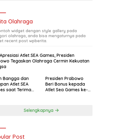
ita Olahraga
contoh widget dengan style gallery pada
gori olahraga, anda bisa mengaturnya pada
et recent post wpberita.
 Apresiasi Atlet SEA Games, Presiden
bowo Tegaskan Olahraga Cermin Kekuatan
gsa
ah Bangga dan
Presiden Prabowo
pan Atlet SEA
Beri Bonus kepada
es saat Terima
Atlet Sea Games ke-
siasi Presiden
33 Thailand Total
bowo
Rp465 M
Selengkapnya