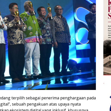
.
edang terpilih sebagai penerima penghargaan pada
ital”, sebuah pengakuan atas upaya nyata