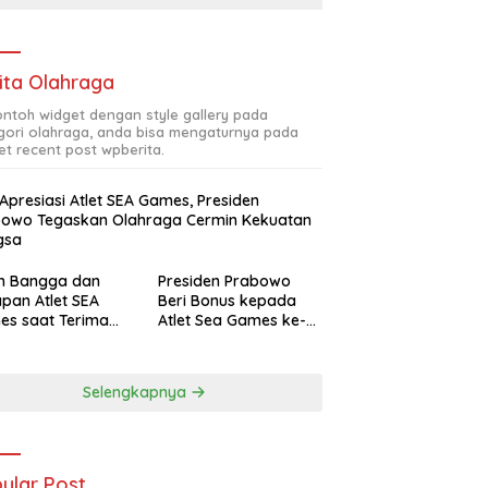
ita Olahraga
contoh widget dengan style gallery pada
gori olahraga, anda bisa mengaturnya pada
et recent post wpberita.
 Apresiasi Atlet SEA Games, Presiden
bowo Tegaskan Olahraga Cermin Kekuatan
gsa
ah Bangga dan
Presiden Prabowo
pan Atlet SEA
Beri Bonus kepada
es saat Terima
Atlet Sea Games ke-
siasi Presiden
33 Thailand Total
bowo
Rp465 M
Selengkapnya