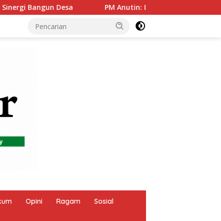
utin: Indonesia dan Tailan Pilar Utama ASEAN, Perkuat Kerja
kum
Opini
Ragam
Sosial