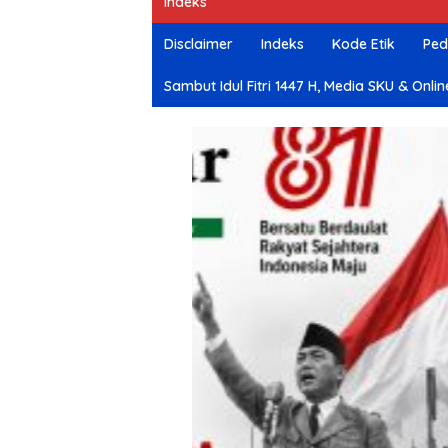
Indeks
e
Disclaimer
Indeks
Kode Etik
Ped
Sambut Idul Fitri 1447 H, Media SKU & O