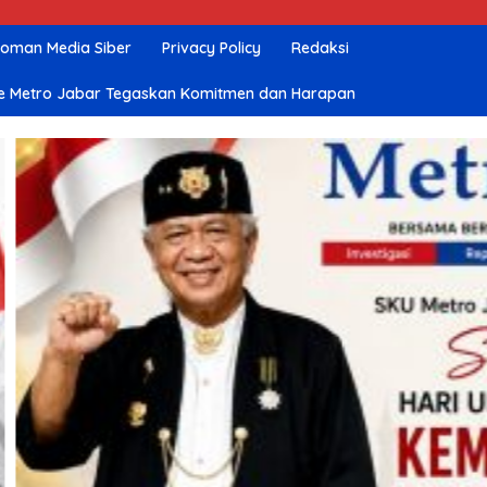
oman Media Siber
Privacy Policy
Redaksi
nline Metro Jabar Tegaskan Komitmen dan Harapan