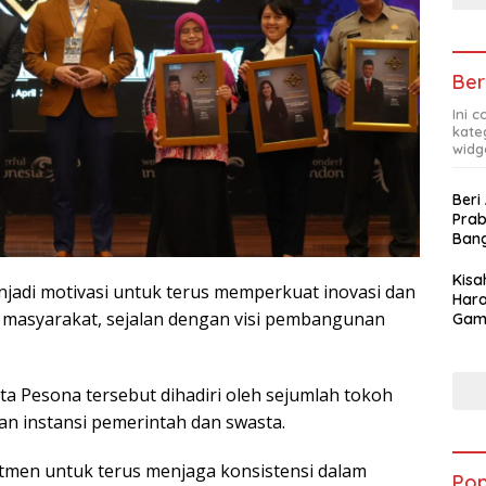
Ber
Ini 
kate
widg
Beri
Pra
Ban
Kis
jadi motivasi untuk terus memperkuat inovasi dan
Hara
 masyarakat, sejalan dengan visi pembangunan
Gam
Apre
Pra
a Pesona tersebut dihadiri oleh sejumlah tokoh
lan instansi pemerintah dan swasta.
men untuk terus menjaga konsistensi dalam