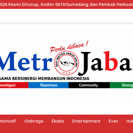
medang dan Pemkab Perkuat Sinergi Bangun Desa
PM An
Otomotif
Olahraga
Eksbis
Entertainment
Even
Hu