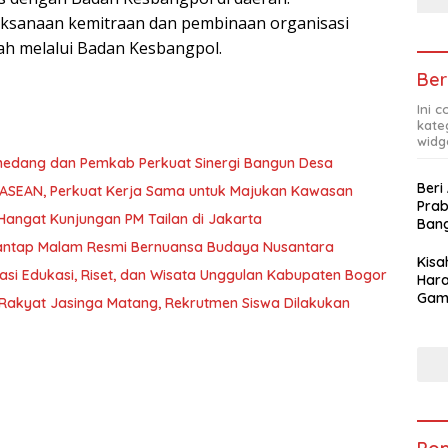
s dengan Badan Kesbangpol di daerah.
aksanaan kemitraan dan pembinaan organisasi
h melalui Badan Kesbangpol.
Ber
Ini 
kate
widg
medang dan Pemkab Perkuat Sinergi Bangun Desa
Beri
ma ASEAN, Perkuat Kerja Sama untuk Majukan Kawasan
Pra
Hangat Kunjungan PM Tailan di Jakarta
Ban
Santap Malam Resmi Bernuansa Budaya Nusantara
Kis
asi Edukasi, Riset, dan Wisata Unggulan Kabupaten Bogor
Hara
Gam
Rakyat Jasinga Matang, Rekrutmen Siswa Dilakukan
Apre
Pra