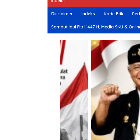
Indeks
e
Disclaimer
Indeks
Kode Etik
Ped
Sambut Idul Fitri 1447 H, Media SKU & O