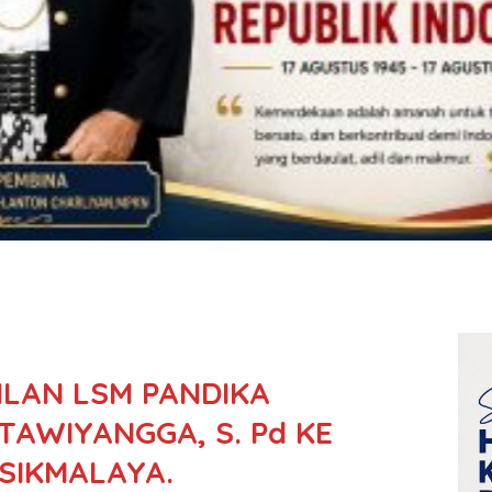
LAN LSM PANDIKA
TAWIYANGGA, S. Pd KE
SIKMALAYA.