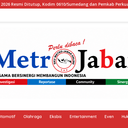
/Sumedang dan Pemkab Perkuat Sinergi Bangun Desa
P
Otomotif
Olahraga
Eksbis
Entertainment
Even
Hu