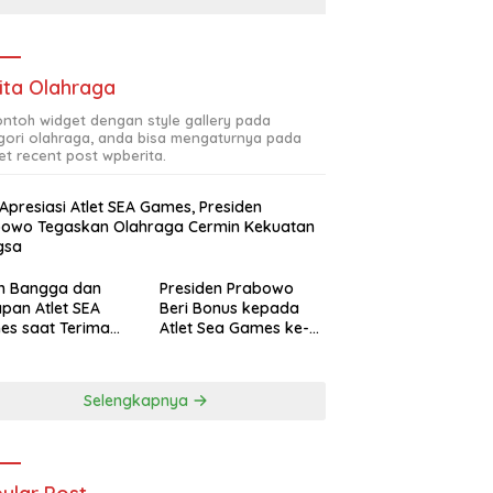
ita Olahraga
contoh widget dengan style gallery pada
gori olahraga, anda bisa mengaturnya pada
et recent post wpberita.
 Apresiasi Atlet SEA Games, Presiden
bowo Tegaskan Olahraga Cermin Kekuatan
gsa
ah Bangga dan
Presiden Prabowo
pan Atlet SEA
Beri Bonus kepada
es saat Terima
Atlet Sea Games ke-
siasi Presiden
33 Thailand Total
bowo
Rp465 M
Selengkapnya