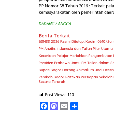
pelaporan dan koordinasi antara Orma
PP Nomor 58 Tahun 2016 : Terkait pel
kemasyarakatan oleh pemerintah daera
DADANG / ANGGA
Berita Terkait
BSMSS 2026 Resmi Ditutup, Kodim 0610/Su
PM Anutin: Indonesia dan Tailan Pilar Uta
Keceriaan Pelajar Meriahkan Penyambutan 
Presiden Prabowo Jamu PM Tailan dalam 
Bupati Bogor Dorong Animalium Jadi Destin
Pemkab Bogor Pastikan Persiapan Sekolah 
Secara Terarah
Post Views:
110
F
M
E
S