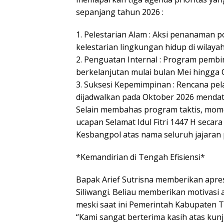
memaparkan tiga agenda prioritas yang
sepanjang tahun 2026 :
1. Pelestarian Alam : Aksi penanaman 
kelestarian lingkungan hidup di wilay
2. Penguatan Internal : Program pemb
berkelanjutan mulai bulan Mei hingga 
3. Suksesi Kepemimpinan : Rencana p
dijadwalkan pada Oktober 2026 menda
Selain membahas program taktis, mom
ucapan Selamat Idul Fitri 1447 H seca
Kesbangpol atas nama seluruh jajaran
*Kemandirian di Tengah Efisiensi*
Bapak Arief Sutrisna memberikan apre
Siliwangi. Beliau memberikan motivasi
meski saat ini Pemerintah Kabupaten T
“Kami sangat berterima kasih atas kunj