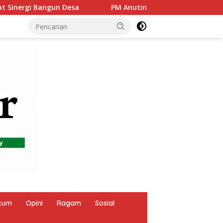
M Anutin: Indonesia dan Tailan Pilar Utama ASEAN, Perkuat K
kum
Opini
Ragam
Sosial