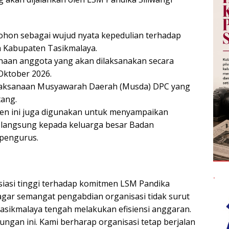
 akan dijalankan oleh LSM Pandika Siliwangi
pohon sebagai wujud nyata kepedulian terhadap
ah Kabupaten Tasikmalaya.
inaan anggota yang akan dilaksanakan secara
Oktober 2026.
elaksanaan Musyawarah Daerah (Musda) DPC yang
tang.
en ini juga digunakan untuk menyampaikan
ra langsung kepada keluarga besar Badan
 pengurus.
.
siasi tinggi terhadap komitmen LSM Pandika
 agar semangat pengabdian organisasi tidak surut
asikmalaya tengah melakukan efisiensi anggaran.
ungan ini. Kami berharap organisasi tetap berjalan