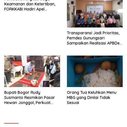
Keamanan dan Ketertiban,
FORKKABI Hadiri Apel
Kebangsaan Bersama TNI-
POLRI di Monas
Transparansi Jadi Prioritas,
Pemdes Gunungsari
Sampaikan Realisasi APBDes
Semester I 2026
Bupati Bogor Rudy
Orang Tua Keluhkan Menu
Susmanto Resmikan Pasar
MBG yang Dinilai Tidak
Hewan Jonggol, Perkuat
Sesuai
Pusat Perdagangan Ternak
Modern