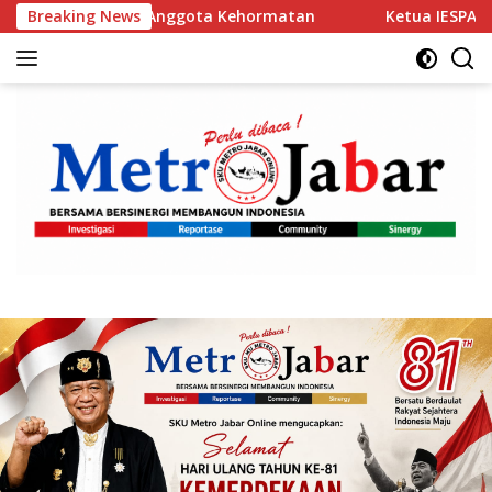
Langsung
Anggota Kehormatan
Breaking News
Ketua IESPA Ibnu Riza Apresiasi Ka
ke
konten