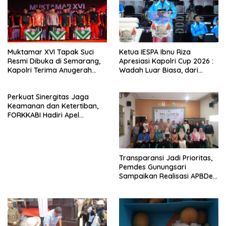
k
Muktamar XVI Tapak Suci
Ketua IESPA Ibnu Riza
Resmi Dibuka di Semarang,
Apresiasi Kapolri Cup 2026 :
Kapolri Terima Anugerah
Wadah Luar Biasa, dari
Anggota Kehormatan
Polres hingga Panggung
Nasional
Perkuat Sinergitas Jaga
Keamanan dan Ketertiban,
FORKKABI Hadiri Apel
Kebangsaan Bersama TNI-
POLRI di Monas
Transparansi Jadi Prioritas,
Pemdes Gunungsari
Sampaikan Realisasi APBDes
Semester I 2026