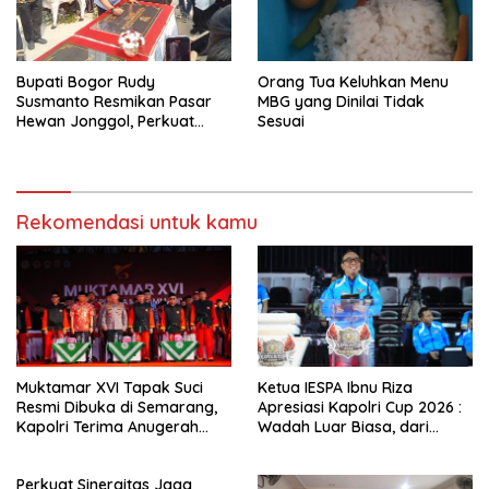
Bupati Bogor Rudy
Orang Tua Keluhkan Menu
Susmanto Resmikan Pasar
MBG yang Dinilai Tidak
Hewan Jonggol, Perkuat
Sesuai
Pusat Perdagangan Ternak
Modern
Rekomendasi untuk kamu
Muktamar XVI Tapak Suci
Ketua IESPA Ibnu Riza
Resmi Dibuka di Semarang,
Apresiasi Kapolri Cup 2026 :
Kapolri Terima Anugerah
Wadah Luar Biasa, dari
Anggota Kehormatan
Polres hingga Panggung
Nasional
Perkuat Sinergitas Jaga