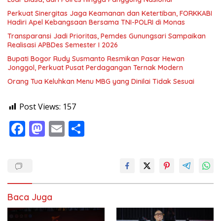
Perkuat Sinergitas Jaga Keamanan dan Ketertiban, FORKKABI
Hadiri Apel Kebangsaan Bersama TNI-POLRI di Monas
Transparansi Jadi Prioritas, Pemdes Gunungsari Sampaikan
Realisasi APBDes Semester I 2026
Bupati Bogor Rudy Susmanto Resmikan Pasar Hewan
Jonggol, Perkuat Pusat Perdagangan Ternak Modern
Orang Tua Keluhkan Menu MBG yang Dinilai Tidak Sesuai
Post Views:
157
F
M
E
S
ac
as
m
h
e
to
ai
ar
b
d
l
e
o
o
Baca Juga
o
n