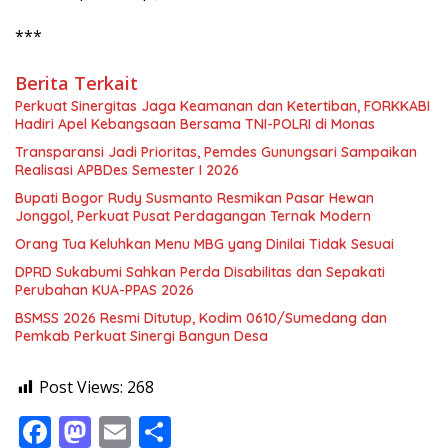
***
Berita Terkait
Perkuat Sinergitas Jaga Keamanan dan Ketertiban, FORKKABI
Hadiri Apel Kebangsaan Bersama TNI-POLRI di Monas
Transparansi Jadi Prioritas, Pemdes Gunungsari Sampaikan
Realisasi APBDes Semester I 2026
Bupati Bogor Rudy Susmanto Resmikan Pasar Hewan
Jonggol, Perkuat Pusat Perdagangan Ternak Modern
Orang Tua Keluhkan Menu MBG yang Dinilai Tidak Sesuai
DPRD Sukabumi Sahkan Perda Disabilitas dan Sepakati
Perubahan KUA-PPAS 2026
BSMSS 2026 Resmi Ditutup, Kodim 0610/Sumedang dan
Pemkab Perkuat Sinergi Bangun Desa
Post Views:
268
F
M
E
S