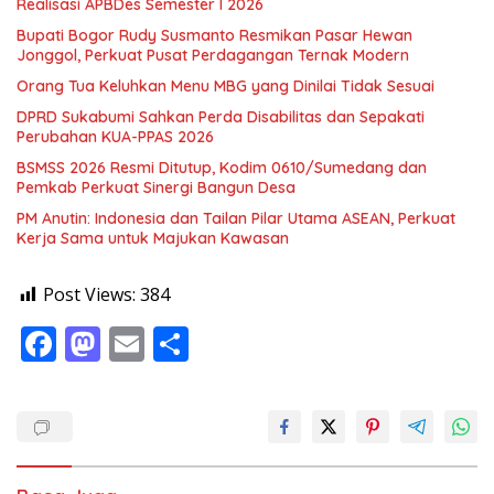
Realisasi APBDes Semester I 2026
Bupati Bogor Rudy Susmanto Resmikan Pasar Hewan
Jonggol, Perkuat Pusat Perdagangan Ternak Modern
Orang Tua Keluhkan Menu MBG yang Dinilai Tidak Sesuai
DPRD Sukabumi Sahkan Perda Disabilitas dan Sepakati
Perubahan KUA-PPAS 2026
BSMSS 2026 Resmi Ditutup, Kodim 0610/Sumedang dan
Pemkab Perkuat Sinergi Bangun Desa
PM Anutin: Indonesia dan Tailan Pilar Utama ASEAN, Perkuat
Kerja Sama untuk Majukan Kawasan
Post Views:
384
F
M
E
S
ac
as
m
h
e
to
ai
ar
b
d
l
e
o
o