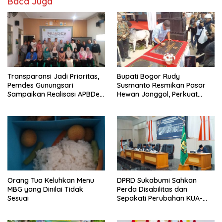
Baca Juga
o
n
k
Transparansi Jadi Prioritas,
Bupati Bogor Rudy
Pemdes Gunungsari
Susmanto Resmikan Pasar
Sampaikan Realisasi APBDes
Hewan Jonggol, Perkuat
Semester I 2026
Pusat Perdagangan Ternak
Modern
Orang Tua Keluhkan Menu
DPRD Sukabumi Sahkan
MBG yang Dinilai Tidak
Perda Disabilitas dan
Sesuai
Sepakati Perubahan KUA-
PPAS 2026