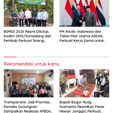
BSMSS 2026 Resmi Ditutup,
PM Anutin: Indonesia dan
Kodim 0610/Sumedang dan
Tailan Pilar Utama ASEAN,
Pemkab Perkuat Sinergi
Perkuat Kerja Sama untuk
Bangun Desa
Majukan Kawasan
Rekomendasi untuk kamu
Transparansi Jadi Prioritas,
Bupati Bogor Rudy
Pemdes Gunungsari
Susmanto Resmikan Pasar
Sampaikan Realisasi APBDes
Hewan Jonggol, Perkuat