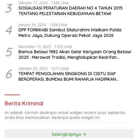
3
Oktober 17, 2025
1388 Lihat
SOSIALISASI PERATURAN DAERAH NO 4 TAHUN 2015
TENTANG PELESTARIAN KEBUDAYAAN BETAWI
4
Januari 30, 2026
1386 Lihat
DPP FORKKABI Sambut Silaturahmi Intelkam Polda
Metro Jaya, Dukung Operasi Pekat Jaya 2026
5
November 13, 2025
1339 Lihat
Bamus Betawi 1982 Akan Gelar Keriyaan Orang Betawi
2025 : Merawat Tradisi, Menghidupkan Kearifan
Budaya di Tengah Modernisasi Jakarta
6
Oktober 28, 2025
1217 Lihat
TEMPAT PENGOLAHAN SINGKONG DI CISITU SIAP
BEROPERASI, BUMDes BUMI RAHARJA HADIRKAN
HARAPAN BARU BAGI PETANI
Berita Kriminal
Ini adalah contoh deskripsi untuk widget recent post wpberita,
anda bisa memasukkan deskripsi pada widget ini.
Selengkapnya