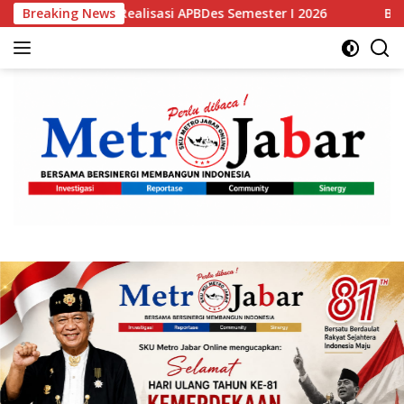
Langsung
alisasi APBDes Semester I 2026
Breaking News
Bupati Bogor Rudy Sus
ke
konten